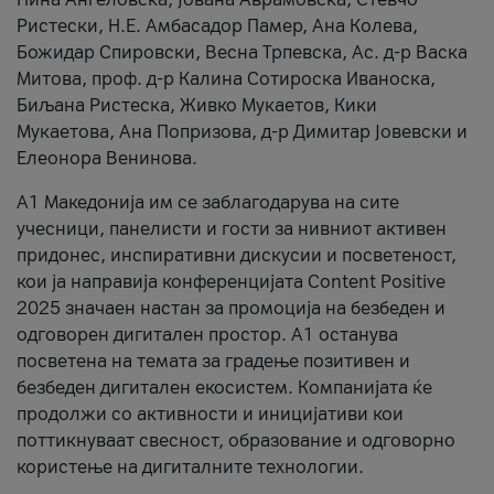
Ристески, Н.Е. Амбасадор Памер, Ана Колева,
Божидар Спировски, Весна Трпевска, Ас. д-р Васка
Митова, проф. д-р Калина Сотироска Иваноска,
Биљана Ристеска, Живко Мукаетов, Кики
Мукаетова, Ана Попризова, д-р Димитар Јовевски и
Елеонора Венинова.
А1 Македонија им се заблагодарува на сите
учесници, панелисти и гости за нивниот активен
придонес, инспиративни дискусии и посветеност,
кои ја направија конференцијата Content Positive
2025 значаен настан за промоција на безбеден и
одговорен дигитален простор. А1 останува
посветена на темата за градење позитивен и
безбеден дигитален екосистем. Компанијата ќе
продолжи со активности и иницијативи кои
поттикнуваат свесност, образование и одговорно
користење на дигиталните технологии.