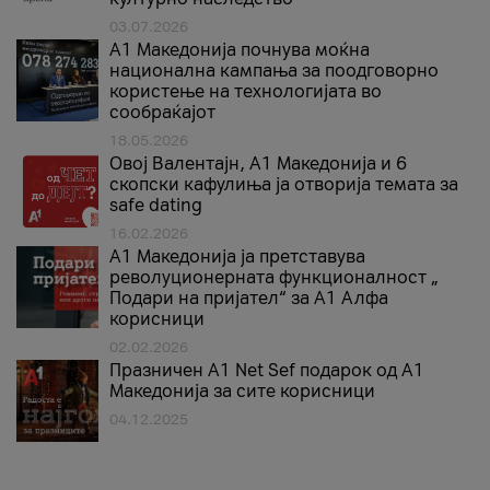
03.07.2026
A1 Македонија почнува моќна
национална кампања за поодговорно
користење на технологијата во
сообраќајот
18.05.2026
Овој Валентајн, A1 Македонија и 6
скопски кафулиња ја отворија темата за
safe dating
16.02.2026
А1 Македонија ја претставува
револуционерната функционалност „
Подари на пријател“ за А1 Алфа
корисници
02.02.2026
Празничен A1 Net Sеf подарок од А1
Македонија за сите корисници
04.12.2025