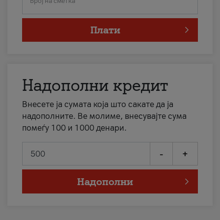
Број на сметка
Плати
Надополни кредит
Внесете ја сумата која што сакате да ја
надополните. Ве молиме, внесувајте сума
помеѓу 100 и 1000 денари.
-
+
Надополни