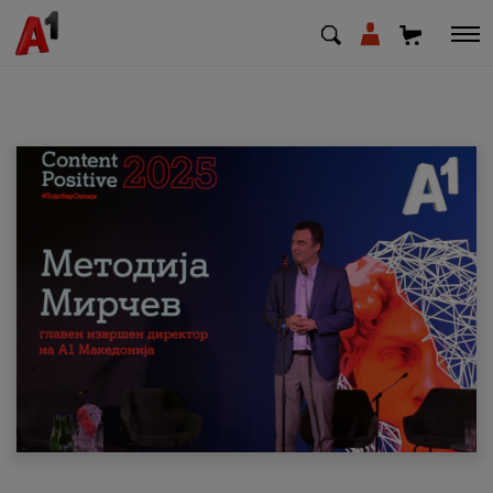
МК
EN
SQ
Приватни
Деловни
Поддршка
Надополни кредит
Плати сметка