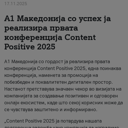
17.11.2025
За нас
А1 Македонија со успех ја
#ПодобарОнлајн
реализира првата
конференција Content
Positive 2025
А1 Македонија со гордост ја реализира првата
конференција Content Positive 2025, една поинаква
конференција, наменета за промоција на
побезбеден и поквалитетен дигитален простор.
Настанот претставува значаен чекор во визијата на
компанијата за создавање позитивен и одговорен
онлајн екосистем, каде што секој корисник може да
се чувствува заштитено и информирано.
„Content Positive 2025 ја потврдува нашата
долгорочна заложба како компанија да изградиме