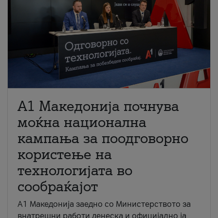
A1 Македонија почнува
моќна национална
кампања за поодговорно
користење на
технологијата во
сообраќајот
A1 Македонија заедно со Министерството за
внатрешни работи денеска и официјално ја