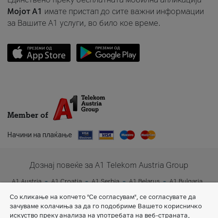
Мојот A1
имате пристап до сите важни информации
за Вашите A1 услуги, во било кое време.
Member of
Начини на плаќање
Дознај повеќе за A1 Telekom Austria Group
A1 Austria
A1 Croatia
A1 Serbia
A1 Belarus
A1 Bulgaria
A1 Slovenia
A1 Digital
Со кликање на копчето "Се согласувам", се согласувате да
зачуваме колачиња за да го подобриме Вашето корисничко
искуство преку анализа на употребата на веб-страната,