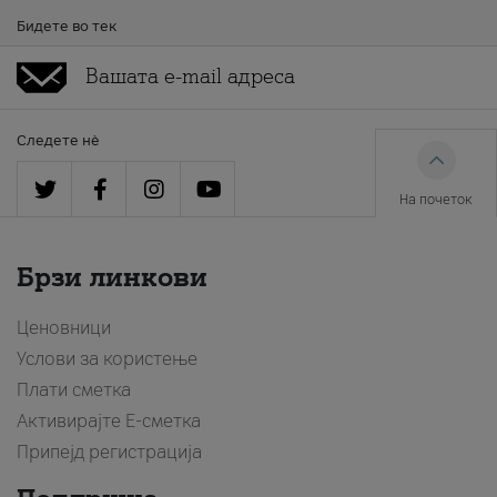
Бидете во тек
Следете нè
На почеток
Брзи линкови
Ценовници
Услови за користење
Плати сметка
Активирајте Е-сметка
Припејд регистрација