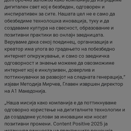
дигитален свет кој е безбеден, одговорен и
инспиративен за сите. Нашата цел не е само да
обезбедиме технолошка иновација, туку и да
создаваме култура на свесност, образование и
позитивни практики во онлајн заедницата.
Веруваме дека секој поединец, организација и
креатор има улога во градењето на побезбедно
интернет опкружување, и само со заедничка
одговорност и знаење можеме да овозможиме
интернет кој е инклузивен, доверлив и
поттикнувачки за развојот на следната генерација,“
изјави Методија Мирчев, Главен извршен директор
на А1 Македонија.
„Наша мисија како компанија е да поттикнуваме
одговорно користење на дигиталните технологии и
да создадеме услови за иновации кои носат
позитивни промени. Content Positive 2025 ја
истакнува важноста на практичните решенија,