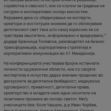
соработка и свесност, кои се клучни за градење на
сигурен и инспиративен онлајн екосистем.
Веруваме дека со обединување на експерти,
креатори и институции можеме да го обликуваме
дигиталниот свет така што секој корисник ќе се
чувствува заштитено, информирано и вреднувано,“
додаде Бранкица Толевска, раководител на бизнис
трансформација, корпоративна стратегија и
корпоративни комуникации во А1 Македонија.
На конференцијата учествуваа бројни истакнати
личности од различни области, кои со својата
експертиза и искуство дадоа значаен придонес во
дискусиите за дигитална безбедност, медиумска
одговорност, приватност, дигитални права,
креаторство и младите како идни носители на
позитивни промени во онлајн светот. Меѓу
учесниците беа: Коле Чашуле, д-р Иван Чорбев,
Нина Ангеловска, Јована Аврамовска, Стевчо