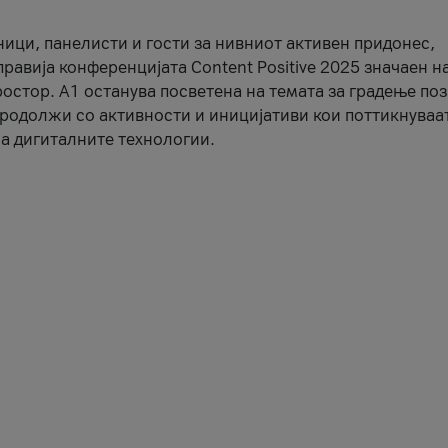
ници, панелисти и гости за нивниот активен придонес,
правија конференцијата Content Positive 2025 значаен н
остор. А1 останува посветена на темата за градење по
продолжи со активности и иницијативи кои поттикнуваа
а дигиталните технологии.