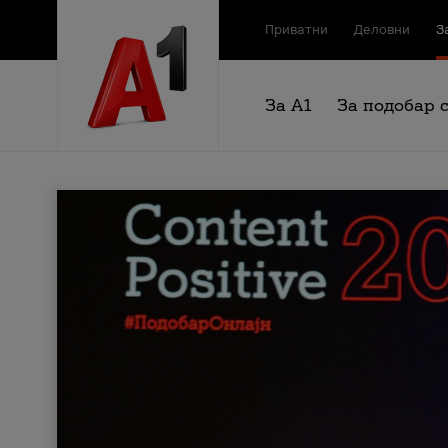
Приватни
Деловни
З
За А1
За подобар 