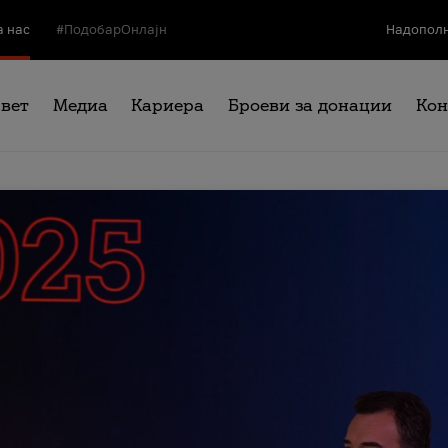
а нас
#ПодобарОнлајн
Надополн
свет
Медиа
Кариера
Броеви за донации
Кон