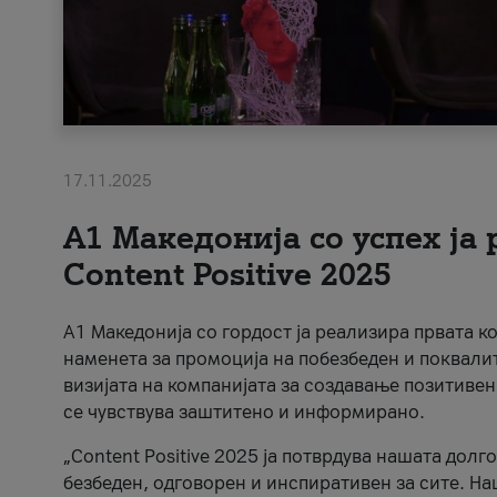
17.11.2025
А1 Македонија со успех ја
Content Positive 2025
А1 Македонија со гордост ја реализира првата к
наменета за промоција на побезбеден и поквали
визијата на компанијата за создавање позитивен
се чувствува заштитено и информирано.
„Content Positive 2025 ја потврдува нашата долг
безбеден, одговорен и инспиративен за сите. На