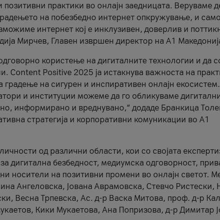
и позитивни практики во онлајн заедницата. Веруваме д
 градењето на побезбедно интернет опкружување, и само
зможиме интернет кој е инклузивен, доверлив и поттик
тодија Мирчев, Главен извршен директор на А1 Македониј
 одговорно користење на дигиталните технологии и да 
. Content Positive 2025 ја истакнува важноста на прак
за градење на сигурен и инспиративен онлајн екосистем.
атори и институции можеме да го обликуваме дигитални
тено, информирано и вреднувано,“ додаде Бранкица Толе
ативна стратегија и корпоративни комуникации во А1
личности од различни области, кои со својата експерти
 за дигитална безбедност, медиумска одговорност, прив
ни носители на позитивни промени во онлајн светот. М
Нина Ангеловска, Јована Аврамовска, Стевчо Ристески, Н
и, Весна Трпевска, Ас. д-р Васка Митова, проф. д-р Ка
каетов, Кики Мукаетова, Ана Попризова, д-р Димитар Ј