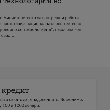
 технологијата во
со Министерството за внатрешни работи
ја претставија националната општествено
говорно со технологијата“, насочена кон
свест...
 кредит
а што сакате да ја надополните. Ве молиме,
у 100 и 1000 денари.