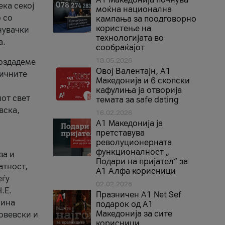
ека секој
моќна национална
 со
кампања за поодговорно
користење на
нувачки
технологијата во
а.
сообраќајот
18.05.2026
создадеме
Овој Валентајн, A1
тичните
Македонија и 6 скопски
кафулиња ја отворија
от свет
темата за safe dating
вска,
16.02.2026
А1 Македонија ја
претставува
револуционерната
функционалност „
за и
Подари на пријател“ за
атност,
А1 Алфа корисници
еѓу
02.02.2026
.Е.
Празничен A1 Net Sеf
лина
подарок од А1
Македонија за сите
овевски и
корисници