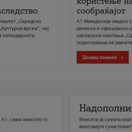
користење на
аследство
сообраќајот
ивалот „Охридско
A1 Македонија заедно 
„Културна врска“, чиј
денеска и официјално 
а легендарната
одговорна кампања „Од
подигнување на јавната 
Дознај повеќе
Надополни
 А1, само внесете го
Внесете ја сумата кој
.
внесувајте сума помеѓ