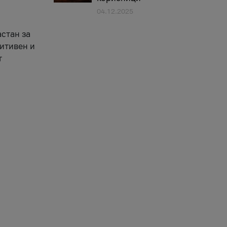
04.12.2025
астан за
зитивен и
т