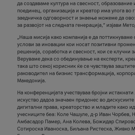
да создаваме култура на свесност, образование 
поединец, организација и креатор има улога во
заедничка одговорност и знаење можеме да ово
за развојот на следната генерација,“ изјави Ме
„Наша мисија како компанија е да поттикнуваме
услови за иновации кои носат позитивни промени
решенија, соработка и свесност, кои се клучни 
Веруваме дека со обединување на експерти, кре
така што секој корисник ќе се чувствува зашти
раководител на бизнис трансформација, корпор
Македонија.
На конференцијата учествуваа бројни истакнати 
искуство дадоа значаен придонес во дискусиите
дигитални права, креаторство и младите како ид
учесниците беа: Коле Чашуле, д-р Иван Чорбев, 
Амбасадор Памер, Ана Колева, Божидар Спировск
Сотироска Иваноска, Биљана Ристеска, Живко Му