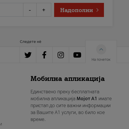
-
+
Надополни
Следете нè
На почеток
Мобилна апликација
Единствено преку бесплатната
мобилна апликација
Мојот A1
имате
пристап до сите важни информации
за Вашите A1 услуги, во било кое
време.
и