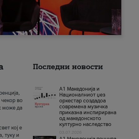
а
Последни новости
А1 Македонија и
ренција,
Националниот џез
 чекор во
оркестар создадоа
современа музичка
к може да
приказна инспирирана
од македонското
културно наследство
вет кој е
03.07.2026
, туку и
A1 Македонија почнува