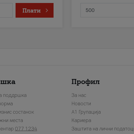
Плати
ршка
Профил
за поддршка
За нас
форма
Новости
изнис состанок
А1 Групација
жни места
Кариера
центар
077 1234
Заштита на лични податоц