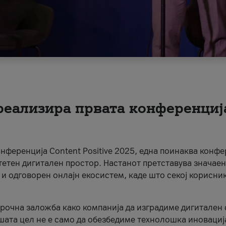
 реализира првата конференциј
онференција Content Positive 2025, една поинаква конфе
тетен дигитален простор. Настанот претставува значаен
 и одговорен онлајн екосистем, каде што секој корисни
орочна заложба како компанија да изградиме дигитален с
шата цел не е само да обезбедиме технолошка иновација