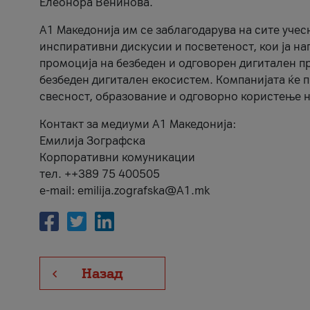
Елеонора Венинова.
А1 Македонија им се заблагодарува на сите учес
инспиративни дискусии и посветеност, кои ја на
промоција на безбеден и одговорен дигитален пр
безбеден дигитален екосистем. Компанијата ќе 
свесност, образование и одговорно користење н
Контакт за медиуми А1 Македонија:
Емилија Зографска
Корпоративни комуникации
тел. ++389 75 400505
e-mail: emilija.zografska@A1.mk
Назад