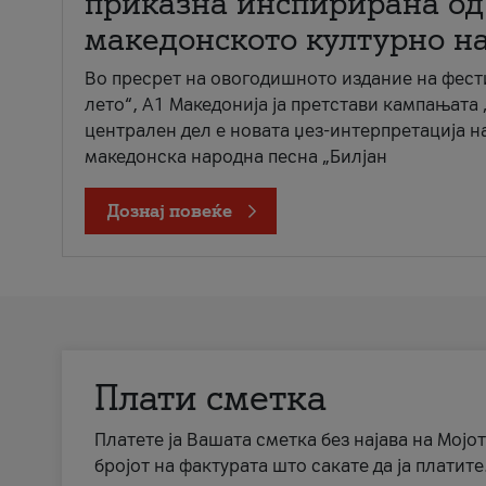
приказна инспирирана од
македонското културно н
Во пресрет на овогодишното издание на фест
лето“, А1 Македонија ја претстави кампањата 
централен дел е новата џез-интерпретација н
македонска народна песна „Билјан
Дознај повеќе
Плати сметка
Платете ја Вашата сметка без најава на Мојот
бројот на фактурата што сакате да ја платите