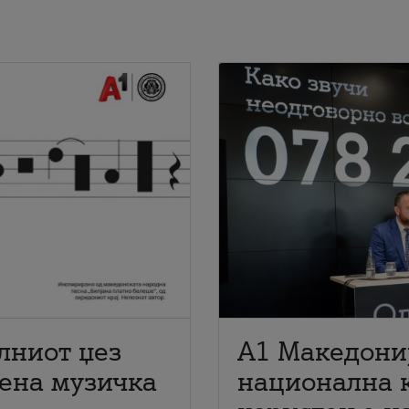
лниот џез
A1 Македони
мена музичка
национална 