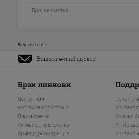
Број на сметка
Бидете во тек
Брзи линкови
Подд
Ценовници
Секција 
Услови за користење
Контакт 
Плати сметка
Закажи б
Активирајте Е-сметка
A1 Прода
Припејд регистрација
Контакт 