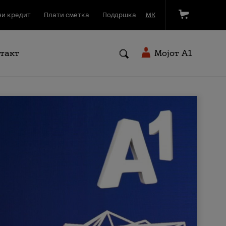
и кредит
Плати сметка
Поддршка
МК
такт
Мојот A1