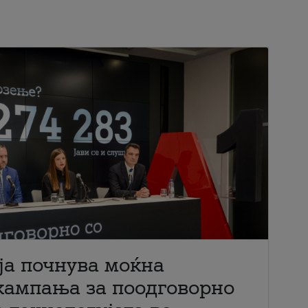
ја почнува моќна
кампања за поодговорно