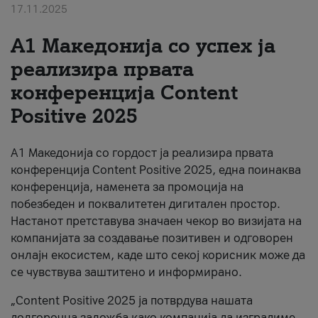
17.11.2025
За нас
А1 Македонија со успех ја
#ПодобарОнлајн
реализира првата
конференција Content
Positive 2025
А1 Македонија со гордост ја реализира првата
конференција Content Positive 2025, една поинаква
конференција, наменета за промоција на
побезбеден и поквалитетен дигитален простор.
Настанот претставува значаен чекор во визијата на
компанијата за создавање позитивен и одговорен
онлајн екосистем, каде што секој корисник може да
се чувствува заштитено и информирано.
„Content Positive 2025 ја потврдува нашата
долгорочна заложба како компанија да изградиме