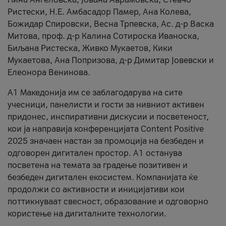
Ристески, Н.Е. Амбасадор Памер, Ана Колева,
Божидар Спировски, Весна Трпевска, Ас. д-р Васка
Митова, проф. д-р Калина Сотироска Иваноска,
Биљана Ристеска, Живко Мукаетов, Кики
Мукаетова, Ана Попризова, д-р Димитар Јовевски и
Елеонора Венинова.
А1 Македонија им се заблагодарува на сите
учесници, панелисти и гости за нивниот активен
придонес, инспиративни дискусии и посветеност,
кои ја направија конференцијата Content Positive
2025 значаен настан за промоција на безбеден и
одговорен дигитален простор. А1 останува
посветена на темата за градење позитивен и
безбеден дигитален екосистем. Компанијата ќе
продолжи со активности и иницијативи кои
поттикнуваат свесност, образование и одговорно
користење на дигиталните технологии.