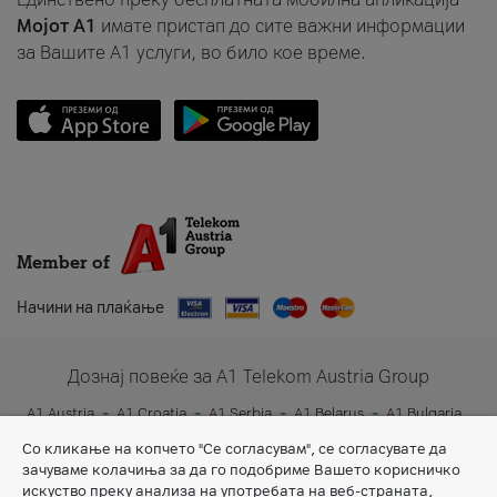
Мојот A1
имате пристап до сите важни информации
за Вашите A1 услуги, во било кое време.
Member of
Начини на плаќање
Дознај повеќе за A1 Telekom Austria Group
A1 Austria
A1 Croatia
A1 Serbia
A1 Belarus
A1 Bulgaria
A1 Slovenia
A1 Digital
Со кликање на копчето "Се согласувам", се согласувате да
зачуваме колачиња за да го подобриме Вашето корисничко
искуство преку анализа на употребата на веб-страната,