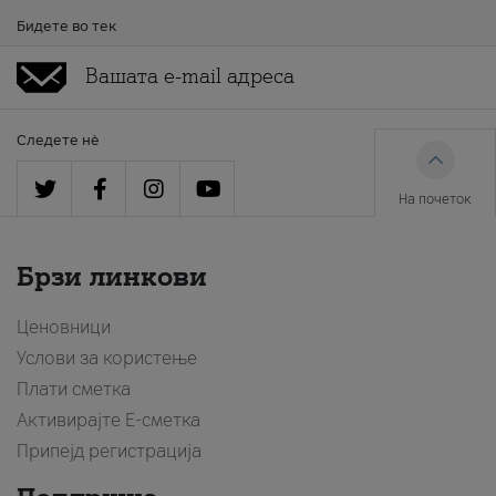
Бидете во тек
Следете нè
На почеток
Брзи линкови
Ценовници
Услови за користење
Плати сметка
Активирајте Е-сметка
Припејд регистрација