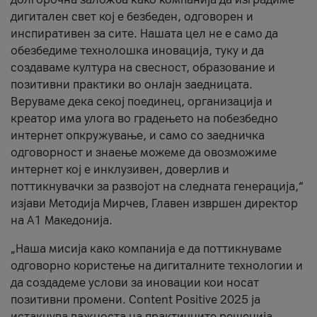
дигитален свет кој е безбеден, одговорен и
инспиративен за сите. Нашата цел не е само да
обезбедиме технолошка иновација, туку и да
создаваме култура на свесност, образование и
позитивни практики во онлајн заедницата.
Веруваме дека секој поединец, организација и
креатор има улога во градењето на побезбедно
интернет опкружување, и само со заедничка
одговорност и знаење можеме да овозможиме
интернет кој е инклузивен, доверлив и
поттикнувачки за развојот на следната генерација,“
изјави Методија Мирчев, Главен извршен директор
на А1 Македонија.
„Наша мисија како компанија е да поттикнуваме
одговорно користење на дигиталните технологии и
да создадеме услови за иновации кои носат
позитивни промени. Content Positive 2025 ја
истакнува важноста на практичните решенија,