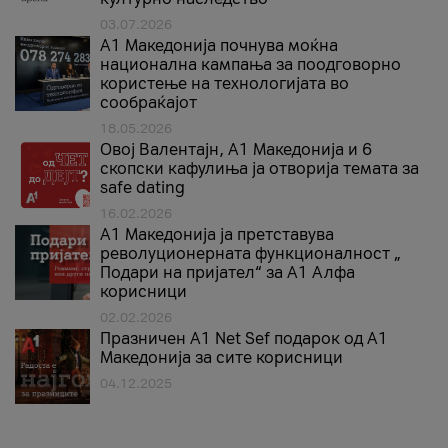
03.07.2026
A1 Македонија почнува моќна
национална кампања за поодговорно
користење на технологијата во
сообраќајот
18.05.2026
Овој Валентајн, A1 Македонија и 6
скопски кафулиња ја отворија темата за
safe dating
16.02.2026
А1 Македонија ја претставува
револуционерната функционалност „
Подари на пријател“ за А1 Алфа
корисници
02.02.2026
Празничен A1 Net Sеf подарок од А1
Македонија за сите корисници
04.12.2025