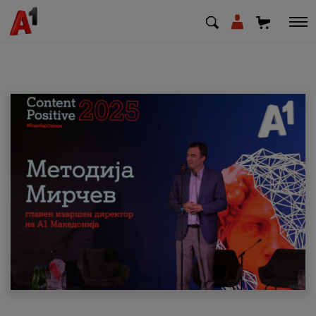
МК
EN
SQ
Приватни
Деловни
Поддршка
Надополни кредит
Плати сметка