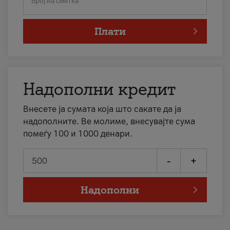
Број на сметка
Плати
Надополни кредит
Внесете ја сумата која што сакате да ја
надополните. Ве молиме, внесувајте сума
помеѓу 100 и 1000 денари.
-
+
Надополни