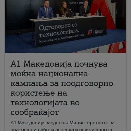
A1 Македонија почнува
моќна национална
кампања за поодговорно
користење на
технологијата во
сообраќајот
A1 Македонија заедно со Министерството за
внатрешни работи денеска и официјално ја