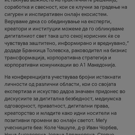
соработка и свесност, кои се клучни за градење на
сигурен и инспиративен онлајн екосистем.
Веруваме дека со обединување на експерти,
креатори и институции можеме да го обликуваме
дигиталниот свет така што секој корисник ќе се
чувствува заштитено, информирано и вреднувано,“
додаде Бранкица Толевска, раководител на бизнис
трансформација, корпоративна стратегија и
корпоративни комуникации во А1 Македонија.
На конференцијата учествуваа бројни истакнати
личности од различни области, кои со својата
експертиза и искуство дадоа значаен придонес во
дискусиите за дигитална безбедност, медиумска
одговорност, приватност, дигитални права,
креаторство и младите како идни носители на
позитивни промени во онлајн светот. Меѓу
учесниците беа: Коле Чашуле, д-р Иван Чорбев,
Нина Ангеловска, Јована Аврамовска, Стевчо