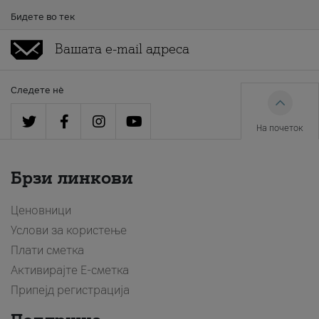
Бидете во тек
Следете нè
На почеток
Брзи линкови
Ценовници
Услови за користење
Плати сметка
Активирајте Е-сметка
Припејд регистрација