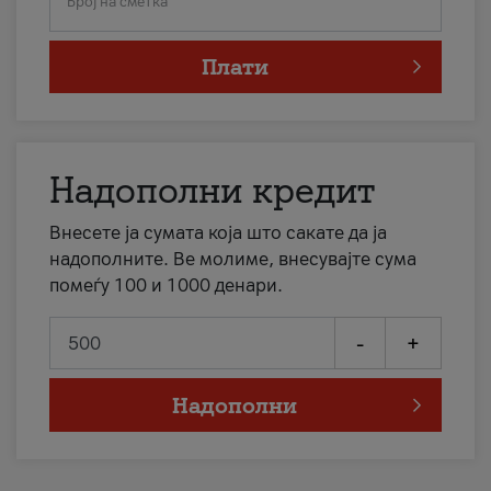
Број на сметка
Плати
Надополни кредит
Внесете ја сумата која што сакате да ја
надополните. Ве молиме, внесувајте сума
помеѓу 100 и 1000 денари.
-
+
Надополни