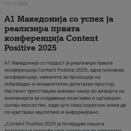
17.11.2025
За нас
А1 Македонија со успех ја
#ПодобарОнлајн
реализира првата
конференција Content
Positive 2025
А1 Македонија со гордост ја реализира првата
конференција Content Positive 2025, една поинаква
конференција, наменета за промоција на
побезбеден и поквалитетен дигитален простор.
Настанот претставува значаен чекор во визијата на
компанијата за создавање позитивен и одговорен
онлајн екосистем, каде што секој корисник може да
се чувствува заштитено и информирано.
„Content Positive 2025 ја потврдува нашата
долгорочна заложба како компанија да изградиме