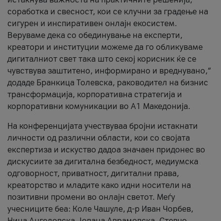
соработка и свесност, кои се клучни за градење на
сигурен и инспиративен онлајн екосистем.
Веруваме дека со обединување на експерти,
креатори и институции можеме да го обликуваме
дигиталниот свет така што секој корисник ќе се
чувствува заштитено, информирано и вреднувано,“
додаде Бранкица Толевска, раководител на бизнис
трансформација, корпоративна стратегија и
корпоративни комуникации во А1 Македонија.
На конференцијата учествуваа бројни истакнати
личности од различни области, кои со својата
експертиза и искуство дадоа значаен придонес во
дискусиите за дигитална безбедност, медиумска
одговорност, приватност, дигитални права,
креаторство и младите како идни носители на
позитивни промени во онлајн светот. Меѓу
учесниците беа: Коле Чашуле, д-р Иван Чорбев,
Нина Ангеловска, Јована Аврамовска, Стевчо