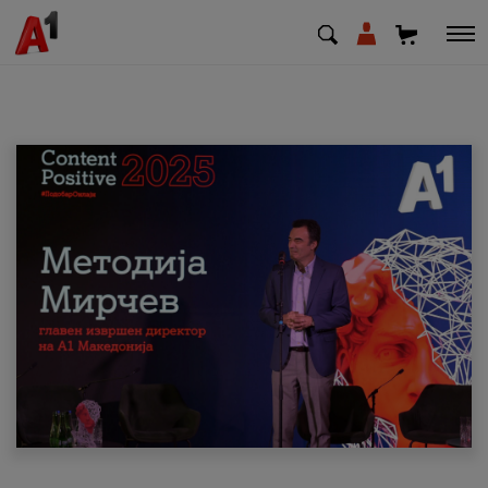
МК
EN
SQ
Приватни
Деловни
Поддршка
Надополни кредит
Плати сметка