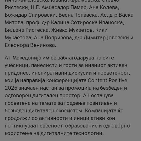
Ристески, Н.Е. Амбасадор Памер, Ана Колева,
Божидар Спировски, Весна Трпевска, Ас. д-р Васка
Митова, проф. д-р Калина Сотироска Иваноска,
Биљана Ристеска, Живко Мукаетов, Кики
Мукаетова, Ана Попризова, д-р Димитар Јовевски и
Елеонора Венинова.
А1 Македонија им се заблагодарува на сите
учесници, панелисти и гости за нивниот активен
придонес, инспиративни дискусии и посветеност,
кои ја направија конференцијата Content Positive
2025 значаен настан за промоција на безбеден и
одговорен дигитален простор. А1 останува
посветена на темата за градење позитивен и
безбеден дигитален екосистем. Компанијата ќе
продолжи со активности и иницијативи кои
поттикнуваат свесност, образование и одговорно
користење на дигиталните технологии.