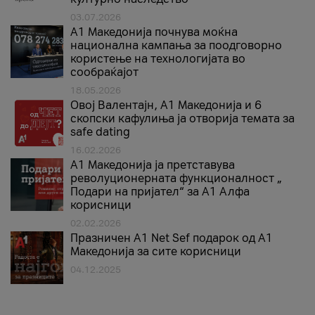
03.07.2026
A1 Македонија почнува моќна
национална кампања за поодговорно
користење на технологијата во
сообраќајот
18.05.2026
Овој Валентајн, A1 Македонија и 6
скопски кафулиња ја отворија темата за
safe dating
16.02.2026
А1 Македонија ја претставува
револуционерната функционалност „
Подари на пријател“ за А1 Алфа
корисници
02.02.2026
Празничен A1 Net Sеf подарок од А1
Македонија за сите корисници
04.12.2025