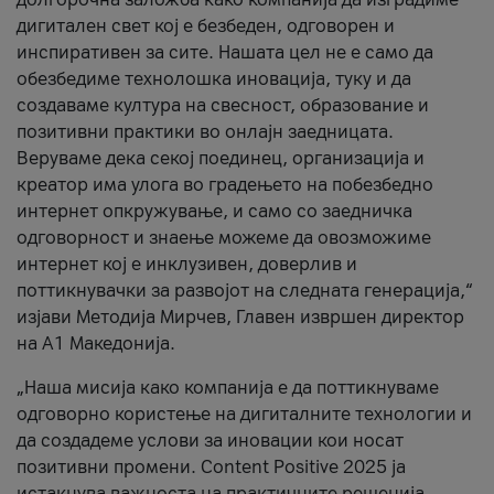
дигитален свет кој е безбеден, одговорен и
инспиративен за сите. Нашата цел не е само да
обезбедиме технолошка иновација, туку и да
создаваме култура на свесност, образование и
позитивни практики во онлајн заедницата.
Веруваме дека секој поединец, организација и
креатор има улога во градењето на побезбедно
интернет опкружување, и само со заедничка
одговорност и знаење можеме да овозможиме
интернет кој е инклузивен, доверлив и
поттикнувачки за развојот на следната генерација,“
изјави Методија Мирчев, Главен извршен директор
на А1 Македонија.
„Наша мисија како компанија е да поттикнуваме
одговорно користење на дигиталните технологии и
да создадеме услови за иновации кои носат
позитивни промени. Content Positive 2025 ја
истакнува важноста на практичните решенија,