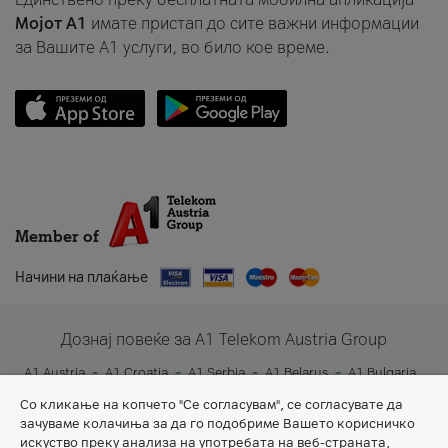
Мојот A1
имате пристап до сите важни информации
за Вашите A1 услуги, во било кое време.
Member of
Начини на плаќање
Дознај повеќе за A1 Telekom Austria Group
A1 Austria
A1 Croatia
A1 Serbia
A1 Belarus
A1 Bulgaria
A1 Slovenia
A1 Digital
Со кликање на копчето "Се согласувам", се согласувате да
зачуваме колачиња за да го подобриме Вашето корисничко
искуство преку анализа на употребата на веб-страната,