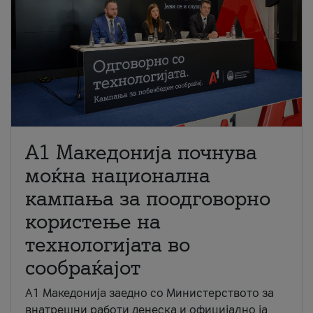
A1 Македонија почнува
моќна национална
кампања за поодговорно
користење на
технологијата во
сообраќајот
A1 Македонија заедно со Министерството за
внатрешни работи денеска и официјално ја