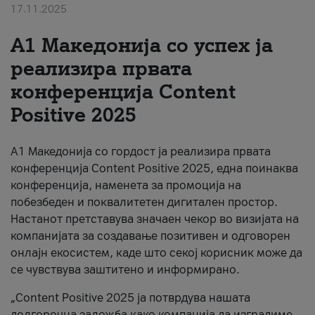
17.11.2025
За нас
А1 Македонија со успех ја
#ПодобарОнлајн
реализира првата
конференција Content
Positive 2025
А1 Македонија со гордост ја реализира првата
конференција Content Positive 2025, една поинаква
конференција, наменета за промоција на
побезбеден и поквалитетен дигитален простор.
Настанот претставува значаен чекор во визијата на
компанијата за создавање позитивен и одговорен
онлајн екосистем, каде што секој корисник може да
се чувствува заштитено и информирано.
„Content Positive 2025 ја потврдува нашата
долгорочна заложба како компанија да изградиме