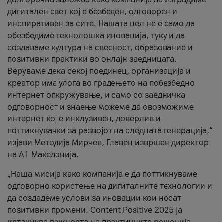
дигитален свет кој е безбеден, одговорен и
инспиративен за сите. Нашата цел не е само да
обезбедиме технолошка иновација, туку и да
создаваме култура на свесност, образование и
позитивни практики во онлајн заедницата.
Веруваме дека секој поединец, организација и
креатор има улога во градењето на побезбедно
интернет опкружување, и само со заедничка
одговорност и знаење можеме да овозможиме
интернет кој е инклузивен, доверлив и
поттикнувачки за развојот на следната генерација,“
изјави Методија Мирчев, Главен извршен директор
на А1 Македонија.
„Наша мисија како компанија е да поттикнуваме
одговорно користење на дигиталните технологии и
да создадеме услови за иновации кои носат
позитивни промени. Content Positive 2025 ја
истакнува важноста на практичните решенија,