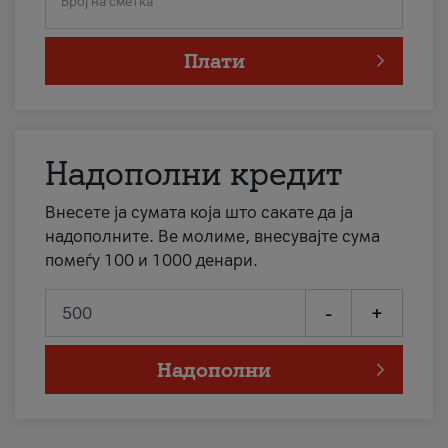
Број на сметка
Плати
Надополни кредит
Внесете ја сумата која што сакате да ја
надополните. Ве молиме, внесувајте сума
помеѓу 100 и 1000 денари.
-
+
Надополни