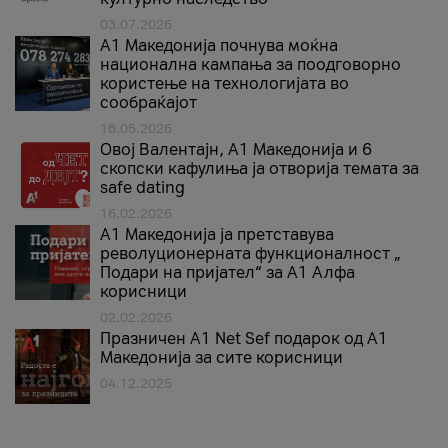
03.07.2026
A1 Македонија почнува моќна
национална кампања за поодговорно
користење на технологијата во
сообраќајот
18.05.2026
Овој Валентајн, A1 Македонија и 6
скопски кафулиња ја отворија темата за
safe dating
16.02.2026
А1 Македонија ја претставува
револуционерната функционалност „
Подари на пријател“ за А1 Алфа
корисници
02.02.2026
Празничен A1 Net Sеf подарок од А1
Македонија за сите корисници
04.12.2025