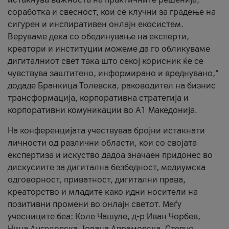
соработка и свесност, кои се клучни за градење на
сигурен и инспиративен онлајн екосистем.
Веруваме дека со обединување на експерти,
креатори и институции можеме да го обликуваме
дигиталниот свет така што секој корисник ќе се
чувствува заштитено, информирано и вреднувано,“
додаде Бранкица Толевска, раководител на бизнис
трансформација, корпоративна стратегија и
корпоративни комуникации во А1 Македонија.
На конференцијата учествуваа бројни истакнати
личности од различни области, кои со својата
експертиза и искуство дадоа значаен придонес во
дискусиите за дигитална безбедност, медиумска
одговорност, приватност, дигитални права,
креаторство и младите како идни носители на
позитивни промени во онлајн светот. Меѓу
учесниците беа: Коле Чашуле, д-р Иван Чорбев,
Нина Ангеловска, Јована Аврамовска, Стевчо