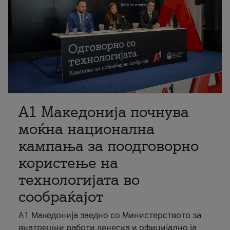
A1 Македонија почнува
моќна национална
кампања за поодговорно
користење на
технологијата во
сообраќајот
A1 Македонија заедно со Министерството за
внатрешни работи денеска и официјално ја