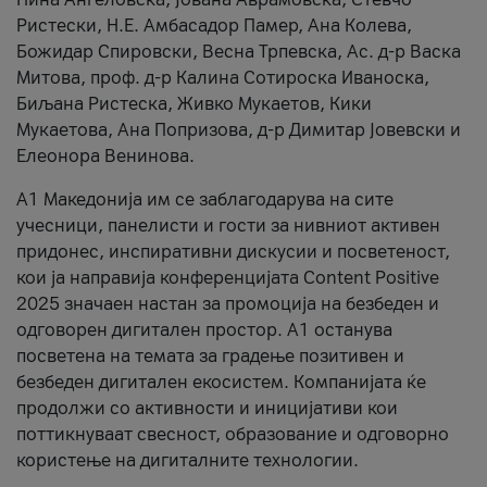
Ристески, Н.Е. Амбасадор Памер, Ана Колева,
Божидар Спировски, Весна Трпевска, Ас. д-р Васка
Митова, проф. д-р Калина Сотироска Иваноска,
Биљана Ристеска, Живко Мукаетов, Кики
Мукаетова, Ана Попризова, д-р Димитар Јовевски и
Елеонора Венинова.
А1 Македонија им се заблагодарува на сите
учесници, панелисти и гости за нивниот активен
придонес, инспиративни дискусии и посветеност,
кои ја направија конференцијата Content Positive
2025 значаен настан за промоција на безбеден и
одговорен дигитален простор. А1 останува
посветена на темата за градење позитивен и
безбеден дигитален екосистем. Компанијата ќе
продолжи со активности и иницијативи кои
поттикнуваат свесност, образование и одговорно
користење на дигиталните технологии.