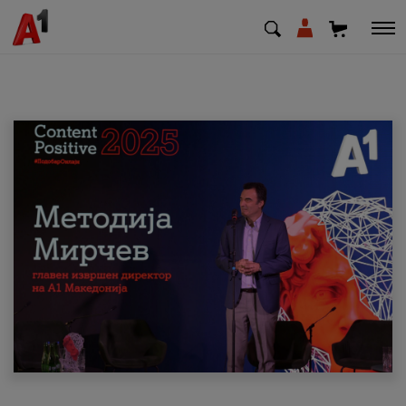
МК
EN
SQ
Приватни
Деловни
Поддршка
Надополни кредит
Плати сметка