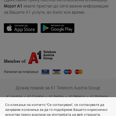
Мојот A1
имате пристап до сите важни информации
за Вашите A1 услуги, во било кое време.
Member of
Начини на плаќање
Дознај повеќе за A1 Telekom Austria Group
A1 Austria
A1 Croatia
A1 Serbia
A1 Belarus
A1 Bulgaria
A1 Slovenia
A1 Digital
Со кликање на копчето "Се согласувам", се согласувате да
зачуваме колачиња за да го подобриме Вашето корисничко
искуство преку анализа на употребата на веб-страната,