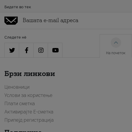
Бидете во тек
Следете нè
На почеток
Брзи линкови
Ценовници
Услови за користење
Плати сметка
Активирајте Е-сметка
Припејд регистрација