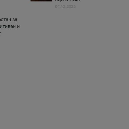
04.12.2025
астан за
зитивен и
т