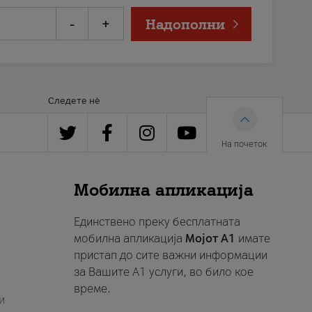
-
+
Надополни
Следете нè
На почеток
Мобилна апликација
Единствено преку бесплатната
мобилна апликација
Мојот A1
имате
пристап до сите важни информации
за Вашите A1 услуги, во било кое
време.
и