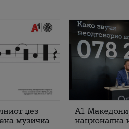
лниот џез
A1 Македони
мена музичка
национална 