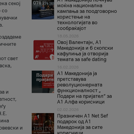
ека секој
моќна национална
 со
кампања за поодговорно
користење на
нувачки
технологијата во
а.
сообраќајот
18.05.2026
создадеме
Овој Валентајн, A1
тичните
Македонија и 6 скопски
кафулиња ја отворија
от свет
темата за safe dating
вска,
16.02.2026
А1 Македонија ја
претставува
револуционерната
функционалност „
за и
Подари на пријател“ за
атност,
А1 Алфа корисници
еѓу
02.02.2026
.Е.
Празничен A1 Net Sеf
лина
подарок од А1
Македонија за сите
овевски и
корисници