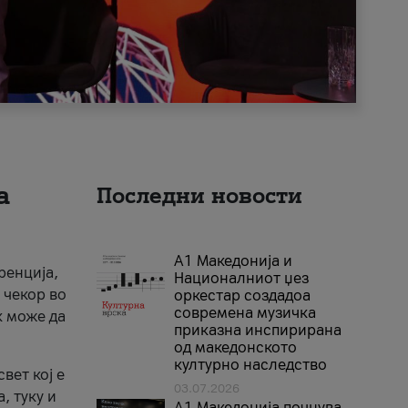
а
Последни новости
А1 Македонија и
ренција,
Националниот џез
 чекор во
оркестар создадоа
современа музичка
к може да
приказна инспирирана
од македонското
културно наследство
вет кој е
03.07.2026
, туку и
A1 Македонија почнува