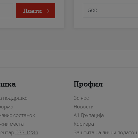
Плати
ршка
Профил
за поддршка
За нас
форма
Новости
изнис состанок
А1 Групација
жни места
Кариера
центар
077 1234
Заштита на лични податоц