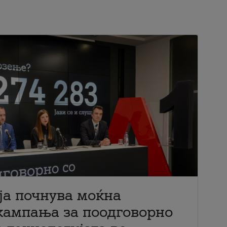
ја почнува моќна
кампања за поодговорно