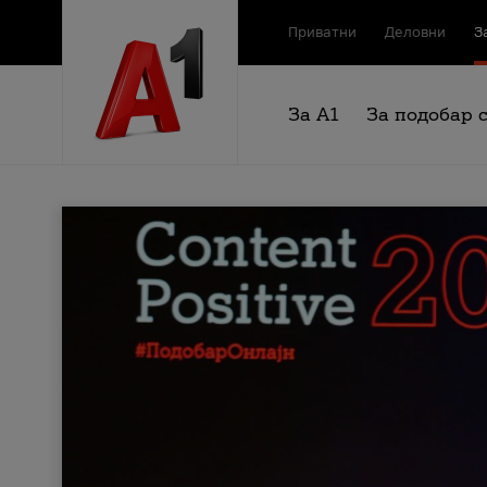
Приватни
Деловни
З
За А1
За подобар 