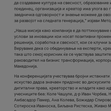
да создаваме култура на свесност, образование 
поединец, организација и креатор има улога во
заедничка одговорност и знаење можеме да ово
за развојот на следната генерација,“ изјави Ме
„Наша мисија како компанија е да поттикнуваме
услови за иновации кои носат позитивни промени
решенија, соработка и свесност, кои се клучни 
Веруваме дека со обединување на експерти, кре
така што секој корисник ќе се чувствува зашти
раководител на бизнис трансформација, корпор
Македонија.
На конференцијата учествуваа бројни истакнати 
искуство дадоа значаен придонес во дискусиите
дигитални права, креаторство и младите како ид
учесниците беа: Коле Чашуле, д-р Иван Чорбев, 
Амбасадор Памер, Ана Колева, Божидар Спировск
Сотироска Иваноска, Биљана Ристеска, Живко Му