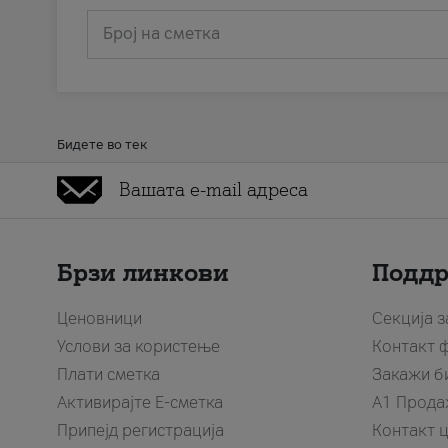
Број на сметка
Бидете во тек
Брзи линкови
Подд
Ценовници
Секција 
Услови за користење
Контакт 
Плати сметка
Закажи б
Активирајте Е-сметка
A1 Прода
Припејд регистрација
Контакт 