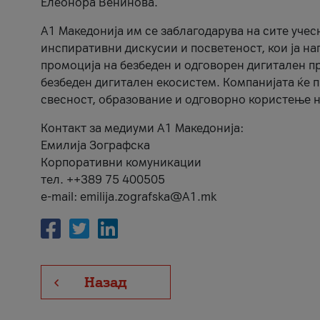
Елеонора Венинова.
А1 Македонија им се заблагодарува на сите учес
инспиративни дискусии и посветеност, кои ја на
промоција на безбеден и одговорен дигитален пр
безбеден дигитален екосистем. Компанијата ќе 
свесност, образование и одговорно користење н
Контакт за медиуми А1 Македонија:
Емилија Зографска
Корпоративни комуникации
тел. ++389 75 400505
e-mail: emilija.zografska@A1.mk
Назад