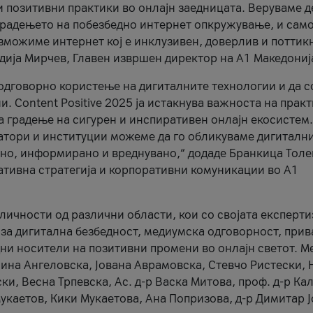
и позитивни практики во онлајн заедницата. Веруваме д
 градењето на побезбедно интернет опкружување, и само
зможиме интернет кој е инклузивен, доверлив и поттик
тодија Мирчев, Главен извршен директор на А1 Македониј
 одговорно користење на дигиталните технологии и да 
. Content Positive 2025 ја истакнува важноста на прак
за градење на сигурен и инспиративен онлајн екосистем.
атори и институции можеме да го обликуваме дигитални
тено, информирано и вреднувано,“ додаде Бранкица Толе
ативна стратегија и корпоративни комуникации во А1
личности од различни области, кои со својата експерти
 за дигитална безбедност, медиумска одговорност, прив
ни носители на позитивни промени во онлајн светот. М
Нина Ангеловска, Јована Аврамовска, Стевчо Ристески, Н
и, Весна Трпевска, Ас. д-р Васка Митова, проф. д-р Ка
каетов, Кики Мукаетова, Ана Попризова, д-р Димитар Ј