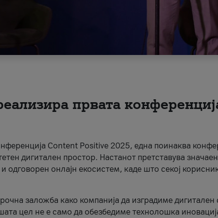
 реализира првата конференциј
онференција Content Positive 2025, една поинаква конфе
тетен дигитален простор. Настанот претставува значаен
 и одговорен онлајн екосистем, каде што секој корисни
орочна заложба како компанија да изградиме дигитален с
шата цел не е само да обезбедиме технолошка иновација