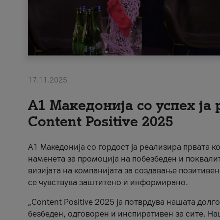
17.11.2025
А1 Македонија со успех ја
Content Positive 2025
А1 Македонија со гордост ја реализира првата к
наменета за промоција на побезбеден и поквали
визијата на компанијата за создавање позитивен
се чувствува заштитено и информирано.
„Content Positive 2025 ја потврдува нашата долг
безбеден, одговорен и инспиративен за сите. На