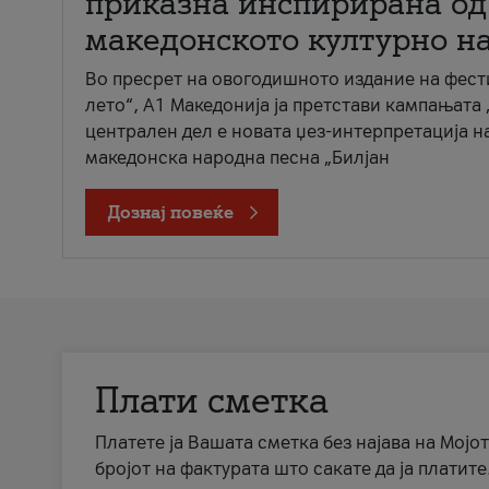
приказна инспирирана од
македонското културно н
Во пресрет на овогодишното издание на фест
лето“, А1 Македонија ја претстави кампањата 
централен дел е новата џез-интерпретација н
македонска народна песна „Билјан
Дознај повеќе
Плати сметка
Платете ја Вашата сметка без најава на Мојот
бројот на фактурата што сакате да ја платите