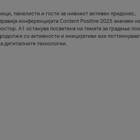
ници, панелисти и гости за нивниот активен придонес,
правија конференцијата Content Positive 2025 значаен н
остор. А1 останува посветена на темата за градење по
продолжи со активности и иницијативи кои поттикнуваа
а дигиталните технологии.