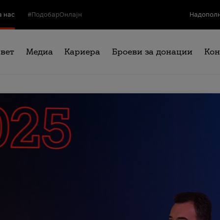
а нас
#ПодобарОнлајн
Надополн
свет
Медиа
Кариера
Броеви за донации
Кон