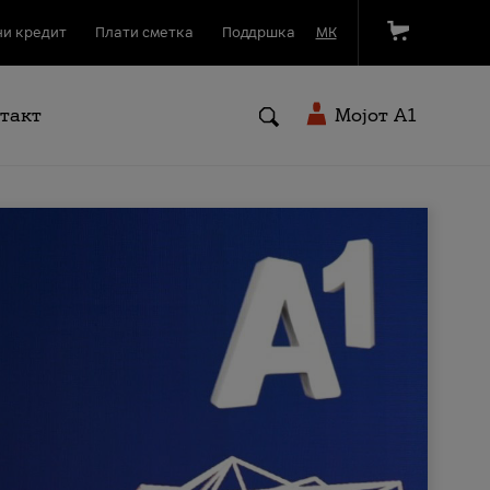
и кредит
Плати сметка
Поддршка
МК
такт
Мојот A1