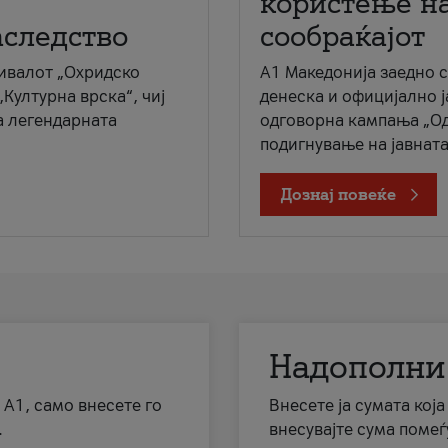
користење на
аследство
сообраќајот
ивалот „Охридско
A1 Македонија заедно 
„Културна врска“, чиј
денеска и официјално 
а легендарната
одговорна кампања „Од
подигнување на јавната 
Дознај повеќе
Надополни
 А1, само внесете го
Внесете ја сумата кој
.
внесувајте сума помеѓ