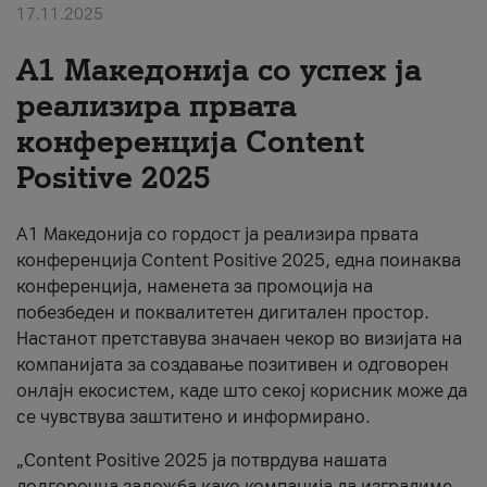
17.11.2025
За нас
А1 Македонија со успех ја
#ПодобарОнлајн
реализира првата
конференција Content
Positive 2025
А1 Македонија со гордост ја реализира првата
конференција Content Positive 2025, една поинаква
конференција, наменета за промоција на
побезбеден и поквалитетен дигитален простор.
Настанот претставува значаен чекор во визијата на
компанијата за создавање позитивен и одговорен
онлајн екосистем, каде што секој корисник може да
се чувствува заштитено и информирано.
„Content Positive 2025 ја потврдува нашата
долгорочна заложба како компанија да изградиме