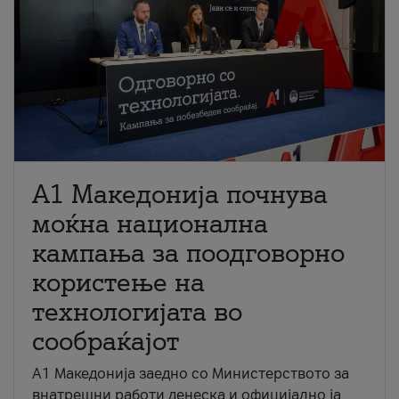
A1 Македонија почнува
моќна национална
кампања за поодговорно
користење на
технологијата во
сообраќајот
A1 Македонија заедно со Министерството за
внатрешни работи денеска и официјално ја