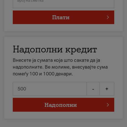
Број на сметка
Плати
Надополни кредит
Внесете ја сумата која што сакате да ја
надополните. Ве молиме, внесувајте сума
помеѓу 100 и 1000 денари.
-
+
Надополни