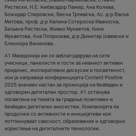
Ристески, Н.Е. Амбасадор Памер, Ана Колева,
Божидар Спировски, Весна Трпевска, Ас. д-р Васка
Митова, проф. д-р Калина Сотироска Иваноска,
Биљана Ристеска, Живко Мукаетов, Кики
Мукаетова, Ана Попризова, д-р Димитар Јовевски и
Елеонора Венинова.
А1 Македонија им се заблагодарува на сите
учесници, панелисти и гости за нивниот активен
придонес, инспиративни дискусии и посветеност,
кои ја направија конференцијата Content Positive
2025 значаен настан за промоција на безбеден и
одговорен дигитален простор. А1 останува
посветена на темата за градење позитивен и
безбеден дигитален екосистем. Компанијата ќе
продолжи со активности и иницијативи кои
поттикнуваат свесност, образование и одговорно
користење на дигиталните технологии.