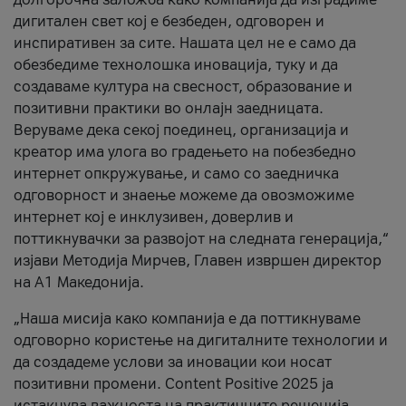
дигитален свет кој е безбеден, одговорен и
инспиративен за сите. Нашата цел не е само да
обезбедиме технолошка иновација, туку и да
создаваме култура на свесност, образование и
позитивни практики во онлајн заедницата.
Веруваме дека секој поединец, организација и
креатор има улога во градењето на побезбедно
интернет опкружување, и само со заедничка
одговорност и знаење можеме да овозможиме
интернет кој е инклузивен, доверлив и
поттикнувачки за развојот на следната генерација,“
изјави Методија Мирчев, Главен извршен директор
на А1 Македонија.
„Наша мисија како компанија е да поттикнуваме
одговорно користење на дигиталните технологии и
да создадеме услови за иновации кои носат
позитивни промени. Content Positive 2025 ја
истакнува важноста на практичните решенија,