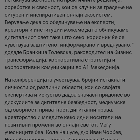
соработка и свесност, кои се клучни за градење на
сигурен и инспиративен онлајн екосистем.
Веруваме дека со обединување на експерти,
креатори и институции можеме да го обликуваме
дигиталниот свет така што секој корисник ќе се
чувствува заштитено, информирано и вреднувано,“
додаде Бранкица Толевска, раководител на бизнис
трансформација, корпоративна стратегија и
корпоративни комуникации во А1 Македонија.
На конференцијата учествуваа бројни истакнати
личности од различни области, кои со својата
експертиза и искуство дадоа значаен придонес во
дискусиите за дигитална безбедност, медиумска
одговорност, приватност, дигитални права,
креаторство и младите како идни носители на
позитивни промени во онлајн светот. Меѓу
учесниците беа: Коле Чашуле, д-р Иван Чорбев,
Нина Ангеловска, Јована Аврамовска, Стевчо