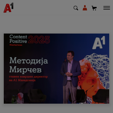
МК
EN
SQ
Приватни
Деловни
Поддршка
Надополни кредит
Плати сметка