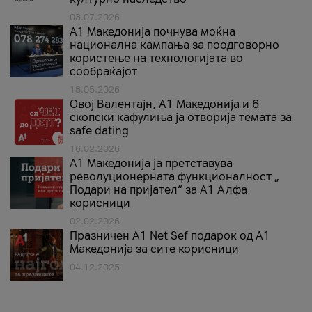
03.07.2026
A1 Македонија почнува моќна
национална кампања за поодговорно
користење на технологијата во
сообраќајот
18.05.2026
Овој Валентајн, A1 Македонија и 6
скопски кафулиња ја отворија темата за
safe dating
16.02.2026
А1 Македонија ја претставува
револуционерната функционалност „
Подари на пријател“ за А1 Алфа
корисници
02.02.2026
Празничен A1 Net Sеf подарок од А1
Македонија за сите корисници
04.12.2025