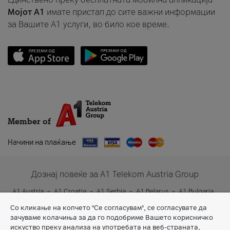
Мојот A1
имате пристап до сите важни информации
за Вашите A1 услуги, во било кое време.
Member of
Начини на плаќање
Дознај повеќе за A1 Telekom Austria Group
A1 Austria
A1 Croatia
A1 Serbia
A1 Belarus
A1 Bulgaria
A1 Slovenia
A1 Digital
Со кликање на копчето "Се согласувам", се согласувате да
зачуваме колачиња за да го подобриме Вашето корисничко
искуство преку анализа на употребата на веб-страната,