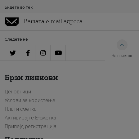
Бидете во тек
Следете нè
На почеток
Брзи линкови
Ценовници
Услови за користење
Плати сметка
Активирајте Е-сметка
Припејд регистрација