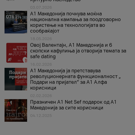
03.07.2026
A1 Македонија почнува моќна
национална кампања за поодговорно
користење на технологијата во
сообраќајот
18.05.2026
Овој Валентајн, A1 Македонија и 6
скопски кафулиња ја отворија темата за
safe dating
16.02.2026
А1 Македонија ја претставува
револуционерната функционалност „
Подари на пријател“ за А1 Алфа
корисници
02.02.2026
Празничен A1 Net Sеf подарок од А1
Македонија за сите корисници
04.12.2025