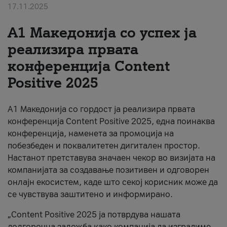
17.11.2025
За нас
А1 Македонија со успех ја
#ПодобарОнлајн
реализира првата
конференција Content
Positive 2025
А1 Македонија со гордост ја реализира првата
конференција Content Positive 2025, една поинаква
конференција, наменета за промоција на
побезбеден и поквалитетен дигитален простор.
Настанот претставува значаен чекор во визијата на
компанијата за создавање позитивен и одговорен
онлајн екосистем, каде што секој корисник може да
се чувствува заштитено и информирано.
„Content Positive 2025 ја потврдува нашата
долгорочна заложба како компанија да изградиме