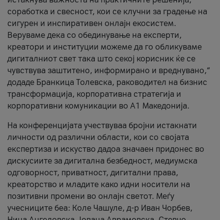
соработка и свесност, кои се клучни за градење на
сигурен и инспиративен онлајн екосистем.
Веруваме дека со обединување на експерти,
креатори и институции можеме да го обликуваме
дигиталниот свет така што секој корисник ќе се
чувствува заштитено, информирано и вреднувано,“
додаде Бранкица Толевска, раководител на бизнис
трансформација, корпоративна стратегија и
корпоративни комуникации во А1 Македонија.
На конференцијата учествуваа бројни истакнати
личности од различни области, кои со својата
експертиза и искуство дадоа значаен придонес во
дискусиите за дигитална безбедност, медиумска
одговорност, приватност, дигитални права,
креаторство и младите како идни носители на
позитивни промени во онлајн светот. Меѓу
учесниците беа: Коле Чашуле, д-р Иван Чорбев,
Нина Ангеловска, Јована Аврамовска, Стевчо