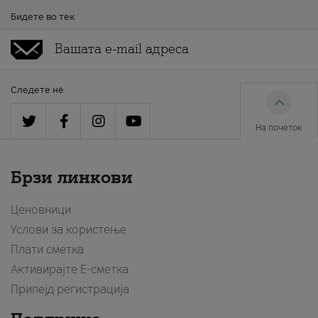
Бидете во тек
Следете нè
На почеток
Брзи линкови
Ценовници
Услови за користење
Плати сметка
Активирајте Е-сметка
Припејд регистрација