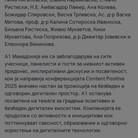
Ристески, Н.Е. Амбасадор Памер, Ана Колева,
Божидар Спировски, Весна Трпевска, Ас. д-р Васка
Митова, проф. д-р Калина Сотироска Иваноска,
Биљана Ристеска, Живко Мукаетов, Кики
Мукаетова, Ана Попризова, д-р Димитар Јовевски и
Елеонора Венинова.
А1 Македонија им се заблагодарува на сите
учесници, панелисти и гости за нивниот активен
придонес, инспиративни дискусии и посветеност,
кои ја направија конференцијата Content Positive
2025 значаен настан за промоција на безбеден и
одговорен дигитален простор. А1 останува
посветена на темата за градење позитивен и
безбеден дигитален екосистем. Компанијата ќе
продолжи со активности и иницијативи кои
поттикнуваат свесност, образование и одговорно
користење на дигиталните технологии.