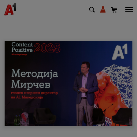
МК
EN
SQ
Приватни
Деловни
Поддршка
Надополни кредит
Плати сметка