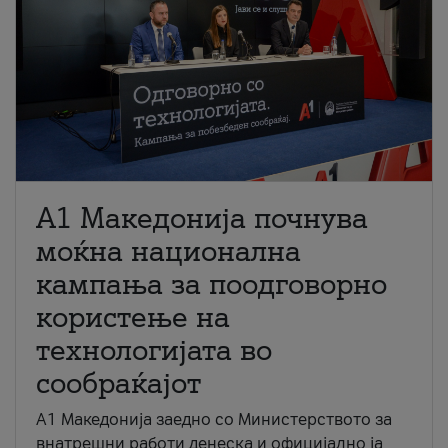
A1 Македонија почнува
моќна национална
кампања за поодговорно
користење на
технологијата во
сообраќајот
A1 Македонија заедно со Министерството за
внатрешни работи денеска и официјално ја