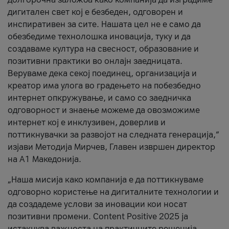
дигитален свет кој е безбеден, одговорен и
инспиративен за сите. Нашата цел не е само да
обезбедиме технолошка иновација, туку и да
создаваме култура на свесност, образование и
позитивни практики во онлајн заедницата.
Веруваме дека секој поединец, организација и
креатор има улога во градењето на побезбедно
интернет опкружување, и само со заедничка
одговорност и знаење можеме да овозможиме
интернет кој е инклузивен, доверлив и
поттикнувачки за развојот на следната генерација,“
изјави Методија Мирчев, Главен извршен директор
на А1 Македонија.
„Наша мисија како компанија е да поттикнуваме
одговорно користење на дигиталните технологии и
да создадеме услови за иновации кои носат
позитивни промени. Content Positive 2025 ја
истакнува важноста на практичните решенија,