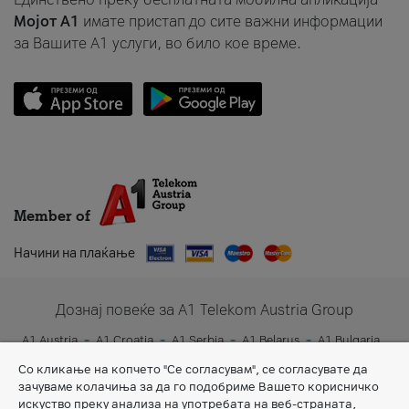
Мојот A1
имате пристап до сите важни информации
за Вашите A1 услуги, во било кое време.
Member of
Начини на плаќање
Дознај повеќе за A1 Telekom Austria Group
A1 Austria
A1 Croatia
A1 Serbia
A1 Belarus
A1 Bulgaria
A1 Slovenia
A1 Digital
Со кликање на копчето "Се согласувам", се согласувате да
зачуваме колачиња за да го подобриме Вашето корисничко
искуство преку анализа на употребата на веб-страната,