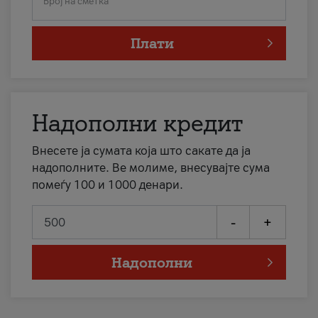
Број на сметка
Плати
Надополни кредит
Внесете ја сумата која што сакате да ја
надополните. Ве молиме, внесувајте сума
помеѓу 100 и 1000 денари.
-
+
Надополни