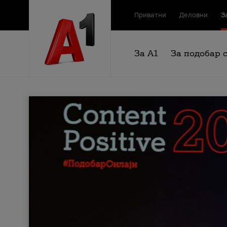
Приватни
Деловни
З
За А1
За подобар 