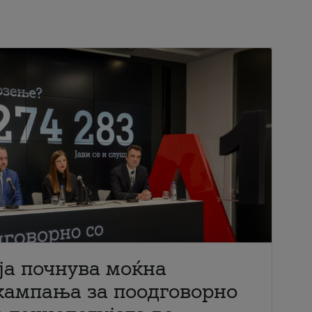
ја почнува моќна
кампања за поодговорно