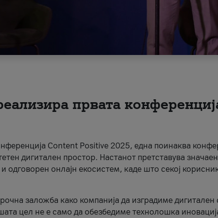
 реализира првата конференциј
онференција Content Positive 2025, една поинаква конфе
тетен дигитален простор. Настанот претставува значаен
 и одговорен онлајн екосистем, каде што секој корисни
орочна заложба како компанија да изградиме дигитален с
шата цел не е само да обезбедиме технолошка иновација