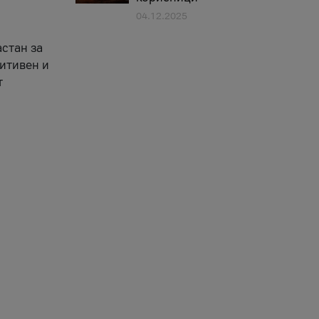
04.12.2025
астан за
зитивен и
т