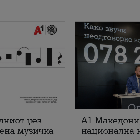
лниот џез
A1 Македони
мена музичка
национална 