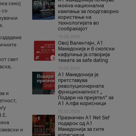
ека секој
моќна национална
 со
кампања за поодговорно
користење на
нувачки
технологијата во
а.
сообраќајот
18.05.2026
создадеме
Овој Валентајн, A1
тичните
Македонија и 6 скопски
кафулиња ја отворија
от свет
темата за safe dating
вска,
16.02.2026
А1 Македонија ја
претставува
револуционерната
функционалност „
за и
Подари на пријател“ за
атност,
А1 Алфа корисници
еѓу
02.02.2026
.Е.
Празничен A1 Net Sеf
лина
подарок од А1
Македонија за сите
овевски и
корисници