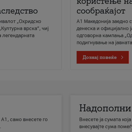
користење на
аследство
сообраќајот
ивалот „Охридско
A1 Македонија заедно 
„Културна врска“, чиј
денеска и официјално 
а легендарната
одговорна кампања „Од
подигнување на јавната 
Дознај повеќе
Надополни
 А1, само внесете го
Внесете ја сумата кој
.
внесувајте сума помеѓ