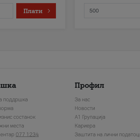
Плати
ршка
Профил
за поддршка
За нас
форма
Новости
изнис состанок
А1 Групација
жни места
Кариера
центар
077 1234
Заштита на лични податоц