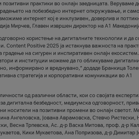
и позитивни практики во онлајн заедницата. Веруваме д
 градењето на побезбедно интернет опкружување, и само
зможиме интернет кој е инклузивен, доверлив и поттик
тодија Мирчев, Главен извршен директор на А1 Македониј
 одговорно користење на дигиталните технологии и да 
. Content Positive 2025 ја истакнува важноста на прак
за градење на сигурен и инспиративен онлајн екосистем.
атори и институции можеме да го обликуваме дигитални
тено, информирано и вреднувано,“ додаде Бранкица Толе
ативна стратегија и корпоративни комуникации во А1
личности од различни области, кои со својата експерти
 за дигитална безбедност, медиумска одговорност, прив
ни носители на позитивни промени во онлајн светот. М
Нина Ангеловска, Јована Аврамовска, Стевчо Ристески, Н
и, Весна Трпевска, Ас. д-р Васка Митова, проф. д-р Ка
каетов, Кики Мукаетова, Ана Попризова, д-р Димитар Ј