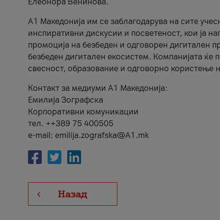
Елеонора Венинова.
А1 Македонија им се заблагодарува на сите учес
инспиративни дискусии и посветеност, кои ја на
промоција на безбеден и одговорен дигитален пр
безбеден дигитален екосистем. Компанијата ќе 
свесност, образование и одговорно користење н
Контакт за медиуми А1 Македонија:
Емилија Зографска
Корпоративни комуникации
тел. ++389 75 400505
e-mail: emilija.zografska@A1.mk
Назад