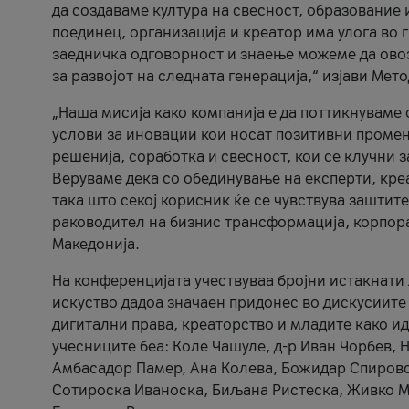
да создаваме култура на свесност, образование 
поединец, организација и креатор има улога во
заедничка одговорност и знаење можеме да ово
за развојот на следната генерација,“ изјави Ме
„Наша мисија како компанија е да поттикнуваме
услови за иновации кои носат позитивни промени
решенија, соработка и свесност, кои се клучни 
Веруваме дека со обединување на експерти, кре
така што секој корисник ќе се чувствува зашти
раководител на бизнис трансформација, корпор
Македонија.
На конференцијата учествуваа бројни истакнати 
искуство дадоа значаен придонес во дискусиите
дигитални права, креаторство и младите како ид
учесниците беа: Коле Чашуле, д-р Иван Чорбев, 
Амбасадор Памер, Ана Колева, Божидар Спировск
Сотироска Иваноска, Биљана Ристеска, Живко Му