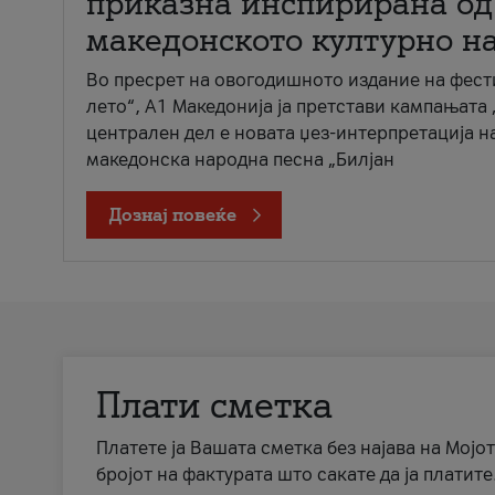
приказна инспирирана од
македонското културно н
Во пресрет на овогодишното издание на фест
лето“, А1 Македонија ја претстави кампањата 
централен дел е новата џез-интерпретација н
македонска народна песна „Билјан
Дознај повеќе
Плати сметка
Платете ја Вашата сметка без најава на Мојот
бројот на фактурата што сакате да ја платите