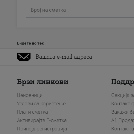
Број на сметка
Бидете во тек
Брзи линкови
Подд
Ценовници
Секција 
Услови за користење
Контакт 
Плати сметка
Закажи б
Активирајте Е-сметка
A1 Прода
Припејд регистрација
Контакт 