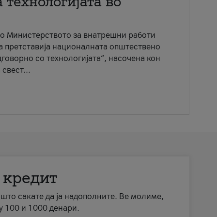
 технологијата во
со Министерството за внатрешни работи
ја претставија националната општествено
говорно со технологијата“, насочена кон
свест...
 кредит
а што сакате да ја надополните. Ве молиме,
у 100 и 1000 денари.