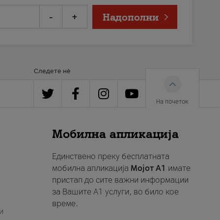
-
+
Надополни
Следете нè
На почеток
Мобилна апликација
Единствено преку бесплатната
мобилна апликација
Мојот A1
имате
пристап до сите важни информации
за Вашите A1 услуги, во било кое
време.
и