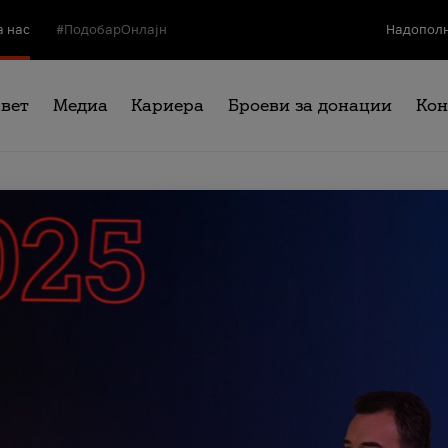
а нас
#ПодобарОнлајн
Надополн
свет
Медиа
Кариера
Броеви за донации
Кон