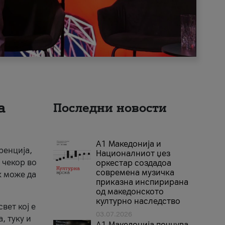
а
Последни новости
А1 Македонија и
ренција,
Националниот џез
 чекор во
оркестар создадоа
современа музичка
к може да
приказна инспирирана
од македонското
културно наследство
вет кој е
03.07.2026
, туку и
A1 Македонија почнува