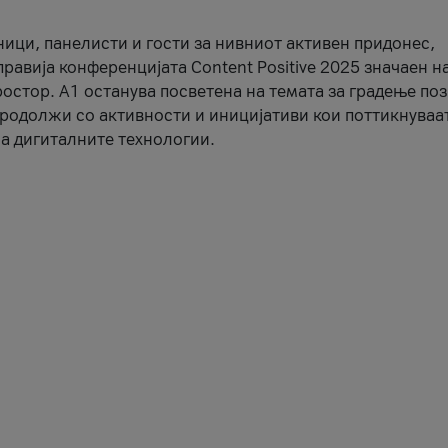
ници, панелисти и гости за нивниот активен придонес,
правија конференцијата Content Positive 2025 значаен н
остор. А1 останува посветена на темата за градење по
продолжи со активности и иницијативи кои поттикнуваа
а дигиталните технологии.