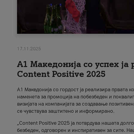
17.11.2025
А1 Македонија со успех ја
Content Positive 2025
А1 Македонија со гордост ја реализира првата к
наменета за промоција на побезбеден и поквали
визијата на компанијата за создавање позитивен
се чувствува заштитено и информирано.
„Content Positive 2025 ја потврдува нашата долг
безбеден, одговорен и инспиративен за сите. На