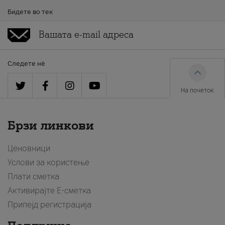
Бидете во тек
Следете нè
На почеток
Брзи линкови
Ценовници
Услови за користење
Плати сметка
Активирајте Е-сметка
Припејд регистрација