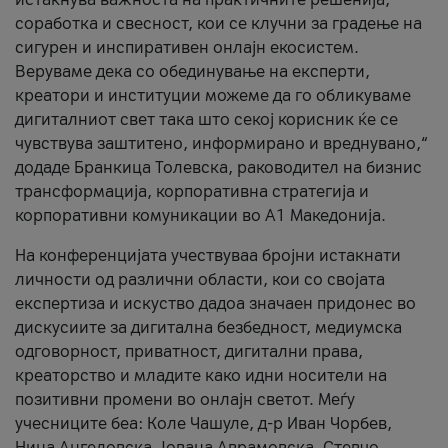
соработка и свесност, кои се клучни за градење на
сигурен и инспиративен онлајн екосистем.
Веруваме дека со обединување на експерти,
креатори и институции можеме да го обликуваме
дигиталниот свет така што секој корисник ќе се
чувствува заштитено, информирано и вреднувано,“
додаде Бранкица Толевска, раководител на бизнис
трансформација, корпоративна стратегија и
корпоративни комуникации во А1 Македонија.
На конференцијата учествуваа бројни истакнати
личности од различни области, кои со својата
експертиза и искуство дадоа значаен придонес во
дискусиите за дигитална безбедност, медиумска
одговорност, приватност, дигитални права,
креаторство и младите како идни носители на
позитивни промени во онлајн светот. Меѓу
учесниците беа: Коле Чашуле, д-р Иван Чорбев,
Нина Ангеловска, Јована Аврамовска, Стевчо