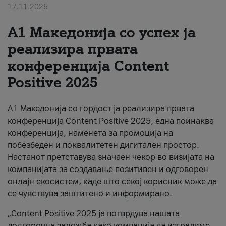
17.11.2025
За нас
А1 Македонија со успех ја
#ПодобарОнлајн
реализира првата
конференција Content
Positive 2025
А1 Македонија со гордост ја реализира првата
конференција Content Positive 2025, една поинаква
конференција, наменета за промоција на
побезбеден и поквалитетен дигитален простор.
Настанот претставува значаен чекор во визијата на
компанијата за создавање позитивен и одговорен
онлајн екосистем, каде што секој корисник може да
се чувствува заштитено и информирано.
„Content Positive 2025 ја потврдува нашата
долгорочна заложба како компанија да изградиме