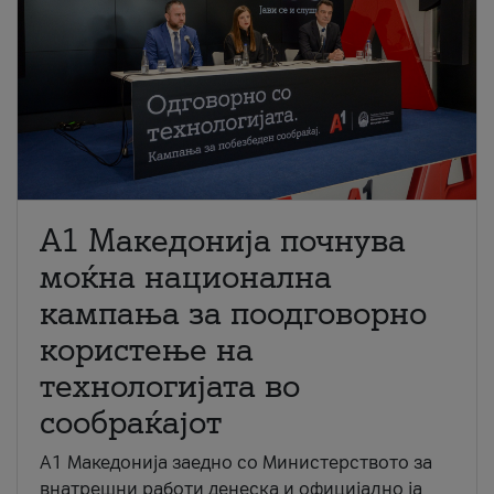
A1 Македонија почнува
моќна национална
кампања за поодговорно
користење на
технологијата во
сообраќајот
A1 Македонија заедно со Министерството за
внатрешни работи денеска и официјално ја