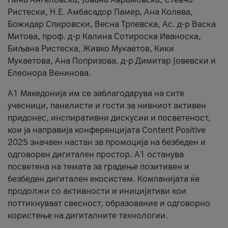
Ристески, Н.Е. Амбасадор Памер, Ана Колева,
Божидар Спировски, Весна Трпевска, Ас. д-р Васка
Митова, проф. д-р Калина Сотироска Иваноска,
Биљана Ристеска, Живко Мукаетов, Кики
Мукаетова, Ана Попризова, д-р Димитар Јовевски и
Елеонора Венинова.
А1 Македонија им се заблагодарува на сите
учесници, панелисти и гости за нивниот активен
придонес, инспиративни дискусии и посветеност,
кои ја направија конференцијата Content Positive
2025 значаен настан за промоција на безбеден и
одговорен дигитален простор. А1 останува
посветена на темата за градење позитивен и
безбеден дигитален екосистем. Компанијата ќе
продолжи со активности и иницијативи кои
поттикнуваат свесност, образование и одговорно
користење на дигиталните технологии.