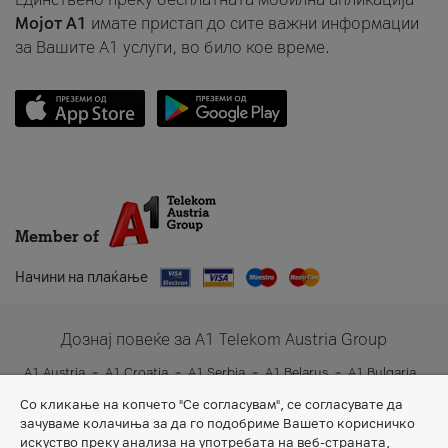
Мојот A1
имате пристап до сите важни информации
за Вашите A1 услуги, во било кое време.
Member of
Начини на плаќање
Дознај повеќе за A1 Telekom Austria Group
A1 Austria
A1 Croatia
A1 Serbia
A1 Belarus
A1 Bulgaria
A1 Slovenia
A1 Digital
Со кликање на копчето "Се согласувам", се согласувате да
зачуваме колачиња за да го подобриме Вашето корисничко
искуство преку анализа на употребата на веб-страната,