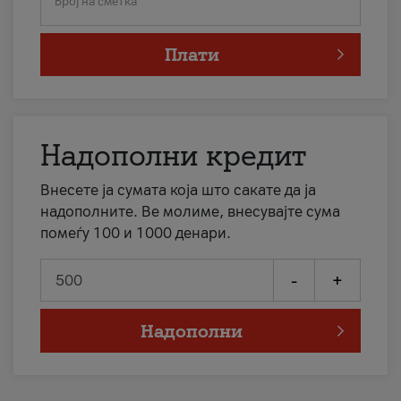
Број на сметка
Плати
Надополни кредит
Внесете ја сумата која што сакате да ја
надополните. Ве молиме, внесувајте сума
помеѓу 100 и 1000 денари.
-
+
Надополни