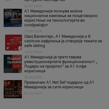
03.07.2026
A1 Македонија почнува моќна
национална кампања за поодговорно
користење на технологијата во
сообраќајот
18.05.2026
Овој Валентајн, A1 Македонија и 6
скопски кафулиња ја отворија темата за
safe dating
16.02.2026
А1 Македонија ја претставува
револуционерната функционалност „
Подари на пријател“ за А1 Алфа
корисници
02.02.2026
Празничен A1 Net Sеf подарок од А1
Македонија за сите корисници
04.12.2025