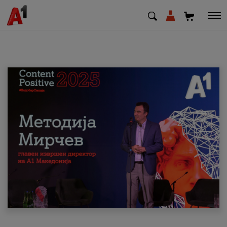
МК
EN
SQ
Приватни
Деловни
Поддршка
Надополни кредит
Плати сметка