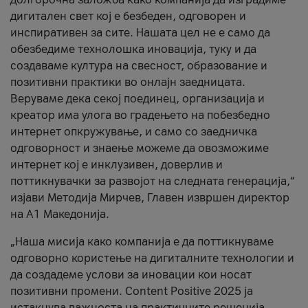
дигитален свет кој е безбеден, одговорен и
инспиративен за сите. Нашата цел не е само да
обезбедиме технолошка иновација, туку и да
создаваме култура на свесност, образование и
позитивни практики во онлајн заедницата.
Веруваме дека секој поединец, организација и
креатор има улога во градењето на побезбедно
интернет опкружување, и само со заедничка
одговорност и знаење можеме да овозможиме
интернет кој е инклузивен, доверлив и
поттикнувачки за развојот на следната генерација,“
изјави Методија Мирчев, Главен извршен директор
на А1 Македонија.
„Наша мисија како компанија е да поттикнуваме
одговорно користење на дигиталните технологии и
да создадеме услови за иновации кои носат
позитивни промени. Content Positive 2025 ја
истакнува важноста на практичните решенија,