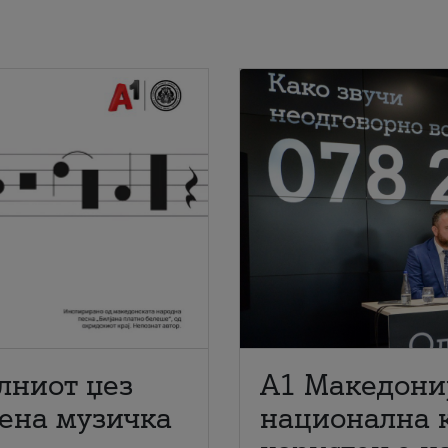
лниот џез
A1 Македони
мена музичка
национална 