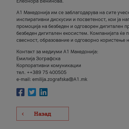
Елеонора Венинова.
А1 Македонија им се заблагодарува на сите учес
инспиративни дискусии и посветеност, кои ја на
промоција на безбеден и одговорен дигитален пр
безбеден дигитален екосистем. Компанијата ќе 
свесност, образование и одговорно користење н
Контакт за медиуми А1 Македонија:
Емилија Зографска
Корпоративни комуникации
тел. ++389 75 400505
e-mail: emilija.zografska@A1.mk
Назад