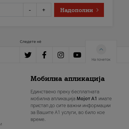
-
+
Надополни
Следете нè
На почеток
Мобилна апликација
Единствено преку бесплатната
мобилна апликација
Мојот A1
имате
пристап до сите важни информации
за Вашите A1 услуги, во било кое
време.
и