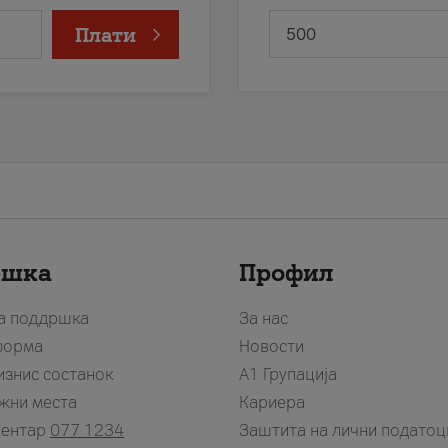
Плати
ршка
Профил
за поддршка
За нас
форма
Новости
изнис состанок
А1 Групација
жни места
Кариера
центар
077 1234
Заштита на лични податоц