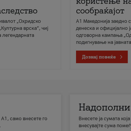
користење на
аследство
сообраќајот
ивалот „Охридско
A1 Македонија заедно 
„Културна врска“, чиј
денеска и официјално 
а легендарната
одговорна кампања „Од
подигнување на јавната 
Дознај повеќе
Надополни
 А1, само внесете го
Внесете ја сумата кој
.
внесувајте сума помеѓ