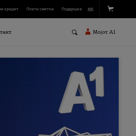
и кредит
Плати сметка
Поддршка
МК
такт
Мојот A1