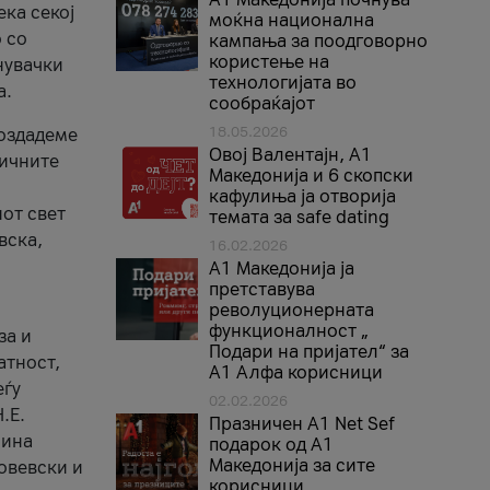
ека секој
моќна национална
 со
кампања за поодговорно
користење на
нувачки
технологијата во
а.
сообраќајот
18.05.2026
создадеме
Овој Валентајн, A1
тичните
Македонија и 6 скопски
кафулиња ја отворија
от свет
темата за safe dating
вска,
16.02.2026
А1 Македонија ја
претставува
револуционерната
функционалност „
за и
Подари на пријател“ за
атност,
А1 Алфа корисници
еѓу
02.02.2026
.Е.
Празничен A1 Net Sеf
лина
подарок од А1
Македонија за сите
овевски и
корисници