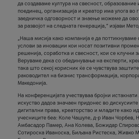
да создаваме култура на свесност, образование 
поединец, организација и креатор има улога во
заедничка одговорност и знаење можеме да ово
за развојот на следната генерација,“ изјави Ме
„Наша мисија како компанија е да поттикнуваме
услови за иновации кои носат позитивни промени
решенија, соработка и свесност, кои се клучни 
Веруваме дека со обединување на експерти, кре
така што секој корисник ќе се чувствува зашти
раководител на бизнис трансформација, корпор
Македонија.
На конференцијата учествуваа бројни истакнати 
искуство дадоа значаен придонес во дискусиите
дигитални права, креаторство и младите како ид
учесниците беа: Коле Чашуле, д-р Иван Чорбев, 
Амбасадор Памер, Ана Колева, Божидар Спировск
Сотироска Иваноска, Биљана Ристеска, Живко Му