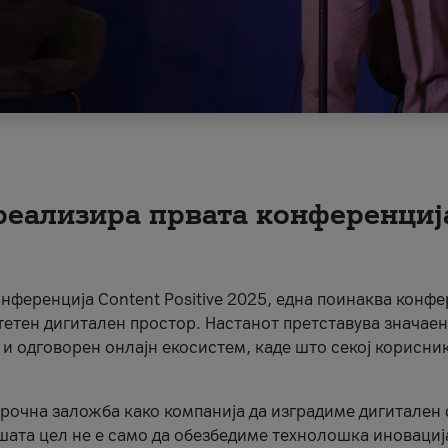
 реализира првата конференциј
онференција Content Positive 2025, една поинаква конфе
тетен дигитален простор. Настанот претставува значаен
 и одговорен онлајн екосистем, каде што секој корисни
орочна заложба како компанија да изградиме дигитален с
шата цел не е само да обезбедиме технолошка иновација