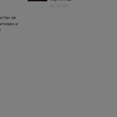
04.12.2025
астан за
зитивен и
т