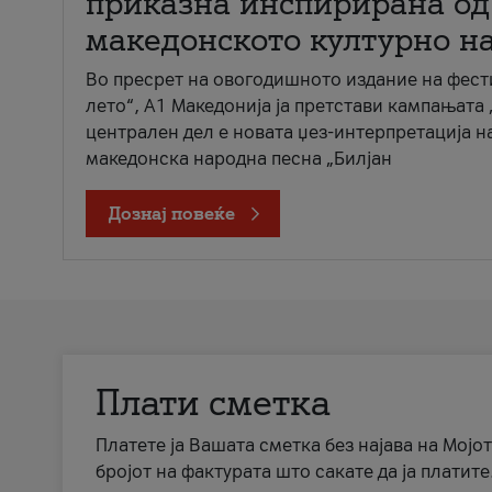
приказна инспирирана од
македонското културно н
Во пресрет на овогодишното издание на фест
лето“, А1 Македонија ја претстави кампањата 
централен дел е новата џез-интерпретација н
македонска народна песна „Билјан
Дознај повеќе
Плати сметка
Платете ја Вашата сметка без најава на Мојот
бројот на фактурата што сакате да ја платите