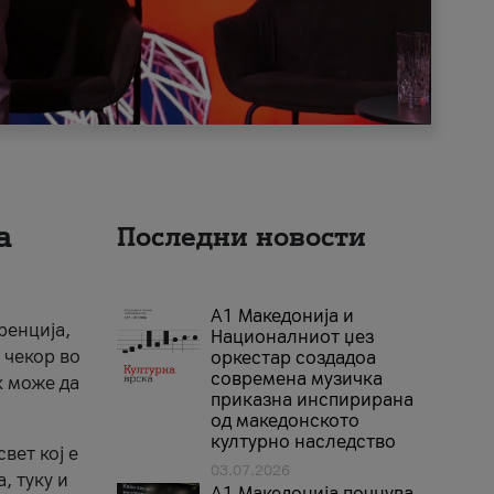
а
Последни новости
А1 Македонија и
ренција,
Националниот џез
 чекор во
оркестар создадоа
современа музичка
к може да
приказна инспирирана
од македонското
културно наследство
вет кој е
03.07.2026
, туку и
A1 Македонија почнува