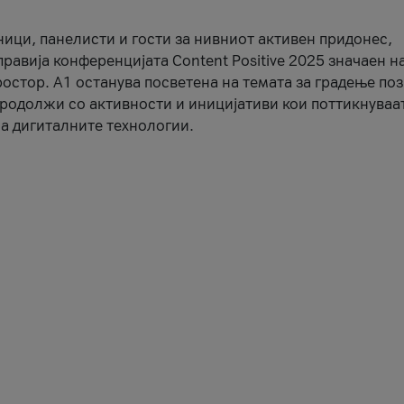
ници, панелисти и гости за нивниот активен придонес,
правија конференцијата Content Positive 2025 значаен н
остор. А1 останува посветена на темата за градење по
продолжи со активности и иницијативи кои поттикнуваа
а дигиталните технологии.