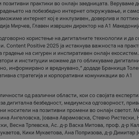
и позитивни практики во онлајн заедницата. Веруваме д
 градењето на побезбедно интернет опкружување, и само
зможиме интернет кој е инклузивен, доверлив и поттик
тодија Мирчев, Главен извршен директор на А1 Македониј
 одговорно користење на дигиталните технологии и да 
. Content Positive 2025 ја истакнува важноста на прак
за градење на сигурен и инспиративен онлајн екосистем.
атори и институции можеме да го обликуваме дигитални
тено, информирано и вреднувано,“ додаде Бранкица Толе
ативна стратегија и корпоративни комуникации во А1
личности од различни области, кои со својата експерти
 за дигитална безбедност, медиумска одговорност, прив
ни носители на позитивни промени во онлајн светот. М
Нина Ангеловска, Јована Аврамовска, Стевчо Ристески, Н
и, Весна Трпевска, Ас. д-р Васка Митова, проф. д-р Ка
каетов, Кики Мукаетова, Ана Попризова, д-р Димитар Ј