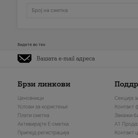
Број на сметка
Бидете во тек
Брзи линкови
Подд
Ценовници
Секција 
Услови за користење
Контакт 
Плати сметка
Закажи б
Активирајте Е-сметка
A1 Прода
Припејд регистрација
Контакт 