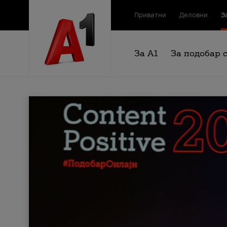
Приватни
Деловни
З
За А1
За подобар 