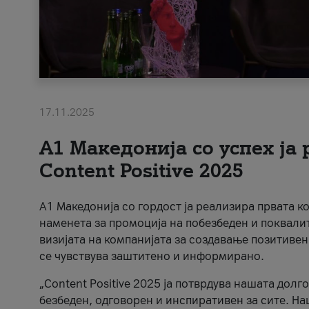
17.11.2025
А1 Македонија со успех ја
Content Positive 2025
А1 Македонија со гордост ја реализира првата к
наменета за промоција на побезбеден и поквали
визијата на компанијата за создавање позитивен
се чувствува заштитено и информирано.
„Content Positive 2025 ја потврдува нашата долг
безбеден, одговорен и инспиративен за сите. На