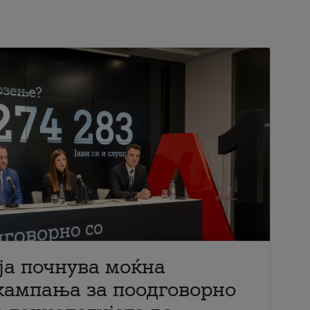
ја почнува моќна
кампања за поодговорно