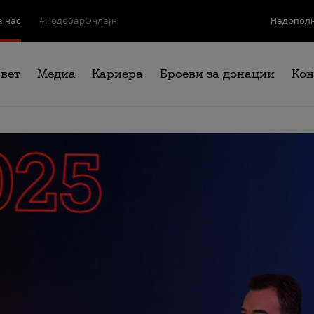
а нас
#ПодобарОнлајн
Надополн
свет
Медиа
Кариера
Броеви за донации
Кон