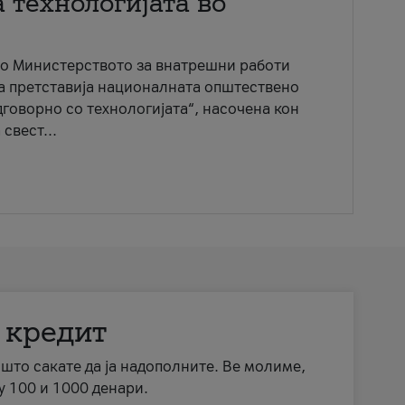
 технологијата во
со Министерството за внатрешни работи
ја претставија националната општествено
говорно со технологијата“, насочена кон
свест...
 кредит
а што сакате да ја надополните. Ве молиме,
у 100 и 1000 денари.