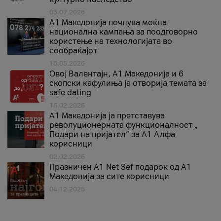
03.07.2026
A1 Македонија почнува моќна
национална кампања за поодговорно
користење на технологијата во
сообраќајот
18.05.2026
Овој Валентајн, A1 Македонија и 6
скопски кафулиња ја отворија темата за
safe dating
16.02.2026
А1 Македонија ја претставува
револуционерната функционалност „
Подари на пријател“ за А1 Алфа
корисници
02.02.2026
Празничен A1 Net Sеf подарок од А1
Македонија за сите корисници
04.12.2025