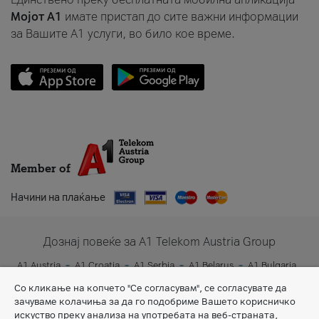
Мојот A1
имате пристап до сите важни информации
за Вашите A1 услуги, во било кое време.
Member of
Начини на плаќање
Дознај повеќе за A1 Telekom Austria Group
A1 Austria
A1 Croatia
A1 Serbia
A1 Belarus
A1 Bulgaria
A1 Slovenia
A1 Digital
Со кликање на копчето "Се согласувам", се согласувате да
зачуваме колачиња за да го подобриме Вашето корисничко
искуство преку анализа на употребата на веб-страната,