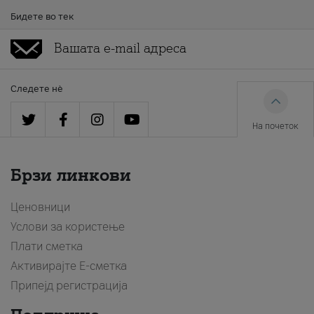
Бидете во тек
Следете нè
На почеток
Брзи линкови
Ценовници
Услови за користење
Плати сметка
Активирајте Е-сметка
Припејд регистрација