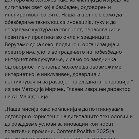
дигитален свет кој е безбеден, одговорен и
инспиративен за сите. Нашата цел не е само да
обезбедиме технолошка иновација, туку и да
создаваме култура на свесност, образование и
позитивни практики во онлајн заедницата.
Веруваме дека секој поединец, организација и
креатор има улога во градењето на побезбедно
интернет опкружување, и само со заедничка
одговорност и знаење можеме да овозможиме
интернет кој е инклузивен, доверлив и
поттикнувачки за развојот на следната генерација,“
изјави Методија Мирчев, Главен извршен директор
на А1 Македонија.
„Наша мисија како компанија е да поттикнуваме
одговорно користење на дигиталните технологии и
да создадеме услови за иновации кои носат
позитивни промени. Content Positive 2025 ја
истакнува важноста на практичните решенија,