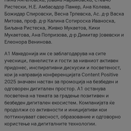
Ристески, Н.Е. Амбасадор Памер, Ана Колева,
Божидар Спировски, Весна Трпевска, Ас. д-р Васка
Митова, проф. д-р Калина Сотироска Иваноска,
Биљана Ристеска, Живко Мукаетов, Кики
Мукаетова, Ана Попризова, д-р Димитар Јовевски и
Елеонора Венинова.
А1 Македонија им се заблагодарува на сите
учесници, панелисти и гости за нивниот активен
придонес, инспиративни дискусии и посветеност,
кои ја направија конференцијата Content Positive
2025 значаен настан за промоција на безбеден и
одговорен дигитален простор. А1 останува
посветена на темата за градење позитивен и
безбеден дигитален екосистем. Компанијата ќе
продолжи со активности и иницијативи кои
поттикнуваат свесност, образование и одговорно
користење на дигиталните технологии.