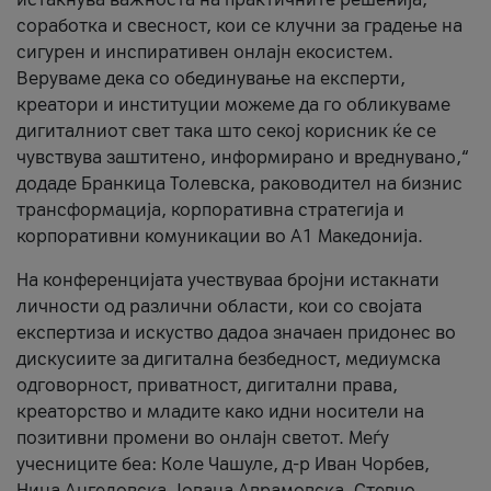
соработка и свесност, кои се клучни за градење на
сигурен и инспиративен онлајн екосистем.
Веруваме дека со обединување на експерти,
креатори и институции можеме да го обликуваме
дигиталниот свет така што секој корисник ќе се
чувствува заштитено, информирано и вреднувано,“
додаде Бранкица Толевска, раководител на бизнис
трансформација, корпоративна стратегија и
корпоративни комуникации во А1 Македонија.
На конференцијата учествуваа бројни истакнати
личности од различни области, кои со својата
експертиза и искуство дадоа значаен придонес во
дискусиите за дигитална безбедност, медиумска
одговорност, приватност, дигитални права,
креаторство и младите како идни носители на
позитивни промени во онлајн светот. Меѓу
учесниците беа: Коле Чашуле, д-р Иван Чорбев,
Нина Ангеловска, Јована Аврамовска, Стевчо