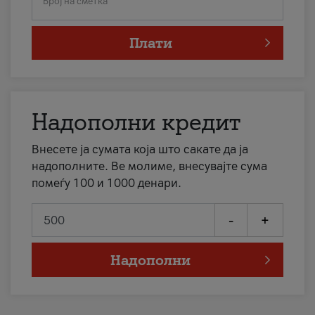
Број на сметка
Плати
Надополни кредит
Внесете ја сумата која што сакате да ја
надополните. Ве молиме, внесувајте сума
помеѓу 100 и 1000 денари.
-
+
Надополни