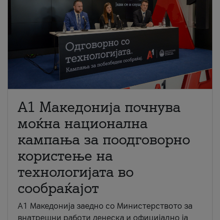
A1 Македонија почнува
моќна национална
кампања за поодговорно
користење на
технологијата во
сообраќајот
A1 Македонија заедно со Министерството за
внатрешни работи денеска и официјално ја