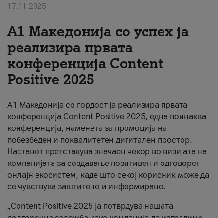
17.11.2025
За нас
А1 Македонија со успех ја
#ПодобарОнлајн
реализира првата
конференција Content
Positive 2025
А1 Македонија со гордост ја реализира првата
конференција Content Positive 2025, една поинаква
конференција, наменета за промоција на
побезбеден и поквалитетен дигитален простор.
Настанот претставува значаен чекор во визијата на
компанијата за создавање позитивен и одговорен
онлајн екосистем, каде што секој корисник може да
се чувствува заштитено и информирано.
„Content Positive 2025 ја потврдува нашата
долгорочна заложба како компанија да изградиме