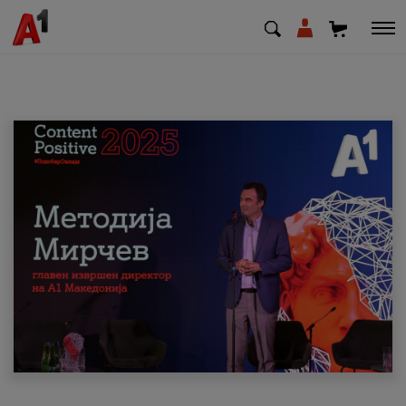
МК
EN
SQ
Приватни
Деловни
Поддршка
Надополни кредит
Плати сметка