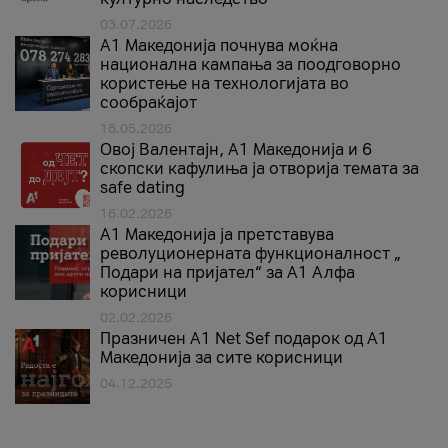
03.07.2026
A1 Македонија почнува моќна
национална кампања за поодговорно
користење на технологијата во
сообраќајот
18.05.2026
Овој Валентајн, A1 Македонија и 6
скопски кафулиња ја отворија темата за
safe dating
16.02.2026
А1 Македонија ја претставува
револуционерната функционалност „
Подари на пријател“ за А1 Алфа
корисници
02.02.2026
Празничен A1 Net Sеf подарок од А1
Македонија за сите корисници
04.12.2025