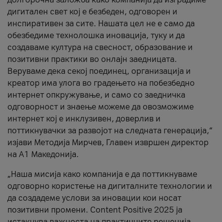
дигитален свет кој е безбеден, одговорен и
инспиративен за сите. Нашата цел не е само да
обезбедиме технолошка иновација, туку и да
создаваме култура на свесност, образование и
позитивни практики во онлајн заедницата.
Веруваме дека секој поединец, организација и
креатор има улога во градењето на побезбедно
интернет опкружување, и само со заедничка
одговорност и знаење можеме да овозможиме
интернет кој е инклузивен, доверлив и
поттикнувачки за развојот на следната генерација,“
изјави Методија Мирчев, Главен извршен директор
на А1 Македонија.
„Наша мисија како компанија е да поттикнуваме
одговорно користење на дигиталните технологии и
да создадеме услови за иновации кои носат
позитивни промени. Content Positive 2025 ја
истакнува важноста на практичните решенија,