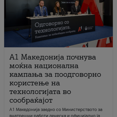
A1 Македонија почнува
моќна национална
кампања за поодговорно
користење на
технологијата во
сообраќајот
A1 Македонија заедно со Министерството за
внатрешни работи денеска и официјално ја