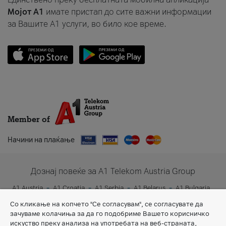
Мојот A1
имате пристап до сите важни информации
за Вашите A1 услуги, во било кое време.
Member of
Начини на плаќање
Дознај повеќе за A1 Telekom Austria Group
A1 Austria
A1 Croatia
A1 Serbia
A1 Belarus
A1 Bulgaria
A1 Slovenia
A1 Digital
Со кликање на копчето "Се согласувам", се согласувате да
зачуваме колачиња за да го подобриме Вашето корисничко
искуство преку анализа на употребата на веб-страната,