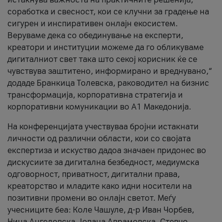
соработка и свесност, кои се клучни за градење на
сигурен и инспиративен онлајн екосистем.
Веруваме дека со обединување на експерти,
креатори и институции можеме да го обликуваме
дигиталниот свет така што секој корисник ќе се
чувствува заштитено, информирано и вреднувано,“
додаде Бранкица Толевска, раководител на бизнис
трансформација, корпоративна стратегија и
корпоративни комуникации во А1 Македонија.
На конференцијата учествуваа бројни истакнати
личности од различни области, кои со својата
експертиза и искуство дадоа значаен придонес во
дискусиите за дигитална безбедност, медиумска
одговорност, приватност, дигитални права,
креаторство и младите како идни носители на
позитивни промени во онлајн светот. Меѓу
учесниците беа: Коле Чашуле, д-р Иван Чорбев,
Нина Ангеловска, Јована Аврамовска, Стевчо