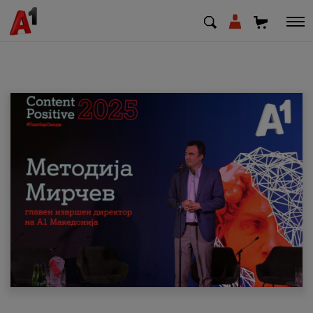
МК
EN
SQ
Приватни
Деловни
Поддршка
Надополни кредит
Плати сметка