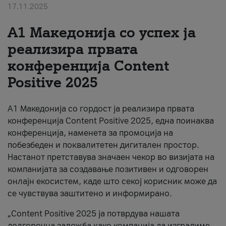
17.11.2025
За нас
А1 Македонија со успех ја
#ПодобарОнлајн
реализира првата
конференција Content
Positive 2025
А1 Македонија со гордост ја реализира првата
конференција Content Positive 2025, една поинаква
конференција, наменета за промоција на
побезбеден и поквалитетен дигитален простор.
Настанот претставува значаен чекор во визијата на
компанијата за создавање позитивен и одговорен
онлајн екосистем, каде што секој корисник може да
се чувствува заштитено и информирано.
„Content Positive 2025 ја потврдува нашата
долгорочна заложба како компанија да изградиме