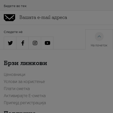
Бидете во тек
Следете нè
На почеток
Брзи линкови
Ценовници
Услови за користење
Плати сметка
Активирајте Е-сметка
Припејд регистрација