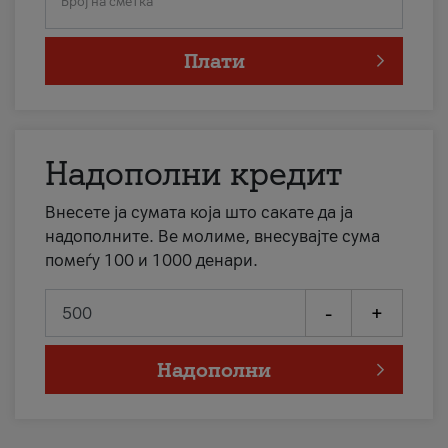
Број на сметка
Плати
Надополни кредит
Внесете ја сумата која што сакате да ја
надополните. Ве молиме, внесувајте сума
помеѓу 100 и 1000 денари.
-
+
Надополни