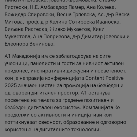
Ристески, Н.Е. Амбасадор Памер, Ана Колева,
Божидар Спировски, Весна Трпевска, Ас. д-р Васка
Митова, проф. д-р Калина Сотироска Иваноска,
Биљана Ристеска, Живко Мукаетов, Кики
Мукаетова, Ана Попризова, д-р Димитар Јовевски и
Елеонора Венинова.
А1 Македонија им се заблагодарува на сите
учесници, панелисти и гости за нивниот активен
придонес, инспиративни дискусии и посветеност,
кои ја направија конференцијата Content Positive
2025 значаен настан за промоција на безбеден и
одговорен дигитален простор. А1 останува
посветена на темата за градење позитивен и
безбеден дигитален екосистем. Компанијата ќе
продолжи со активности и иницијативи кои
поттикнуваат свесност, образование и одговорно
користење на дигиталните технологии.