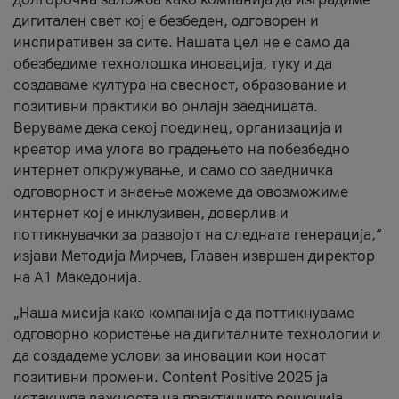
дигитален свет кој е безбеден, одговорен и
инспиративен за сите. Нашата цел не е само да
обезбедиме технолошка иновација, туку и да
создаваме култура на свесност, образование и
позитивни практики во онлајн заедницата.
Веруваме дека секој поединец, организација и
креатор има улога во градењето на побезбедно
интернет опкружување, и само со заедничка
одговорност и знаење можеме да овозможиме
интернет кој е инклузивен, доверлив и
поттикнувачки за развојот на следната генерација,“
изјави Методија Мирчев, Главен извршен директор
на А1 Македонија.
„Наша мисија како компанија е да поттикнуваме
одговорно користење на дигиталните технологии и
да создадеме услови за иновации кои носат
позитивни промени. Content Positive 2025 ја
истакнува важноста на практичните решенија,