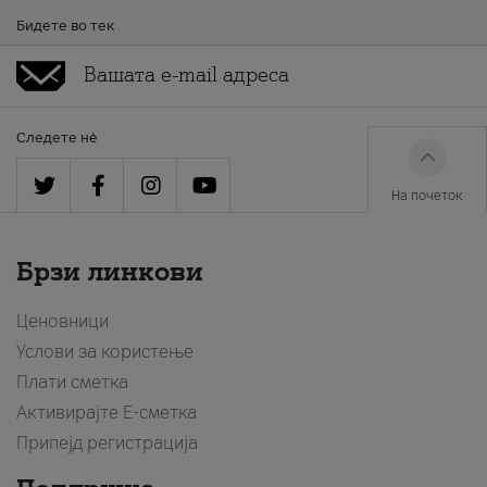
Бидете во тек
Следете нè
На почеток
Брзи линкови
Ценовници
Услови за користење
Плати сметка
Активирајте Е-сметка
Припејд регистрација