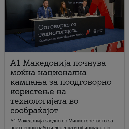
A1 Македонија почнува
моќна национална
кампања за поодговорно
користење на
технологијата во
сообраќајот
A1 Македонија заедно со Министерството за
внатрешни работи денеска и официјално ја