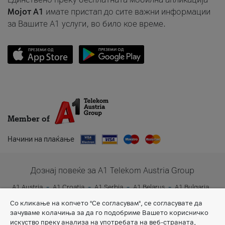
Мојот A1
имате пристап до сите важни информации
за Вашите A1 услуги, во било кое време.
Member of
Начини на плаќање
Дознај повеќе за A1 Telekom Austria Group
A1 Austria
A1 Croatia
A1 Serbia
A1 Belarus
A1 Bulgaria
A1 Slovenia
A1 Digital
Со кликање на копчето "Се согласувам", се согласувате да
зачуваме колачиња за да го подобриме Вашето корисничко
искуство преку анализа на употребата на веб-страната,