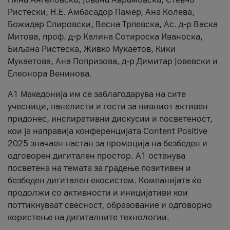
Ристески, Н.Е. Амбасадор Памер, Ана Колева,
Божидар Спировски, Весна Трпевска, Ас. д-р Васка
Митова, проф. д-р Калина Сотироска Иваноска,
Биљана Ристеска, Живко Мукаетов, Кики
Мукаетова, Ана Попризова, д-р Димитар Јовевски и
Елеонора Венинова.
А1 Македонија им се заблагодарува на сите
учесници, панелисти и гости за нивниот активен
придонес, инспиративни дискусии и посветеност,
кои ја направија конференцијата Content Positive
2025 значаен настан за промоција на безбеден и
одговорен дигитален простор. А1 останува
посветена на темата за градење позитивен и
безбеден дигитален екосистем. Компанијата ќе
продолжи со активности и иницијативи кои
поттикнуваат свесност, образование и одговорно
користење на дигиталните технологии.