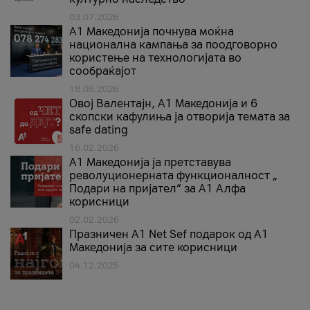
03.07.2026
A1 Македонија почнува моќна
национална кампања за поодговорно
користење на технологијата во
сообраќајот
18.05.2026
Овој Валентајн, A1 Македонија и 6
скопски кафулиња ја отворија темата за
safe dating
16.02.2026
А1 Македонија ја претставува
револуционерната функционалност „
Подари на пријател“ за А1 Алфа
корисници
02.02.2026
Празничен A1 Net Sеf подарок од А1
Македонија за сите корисници
04.12.2025