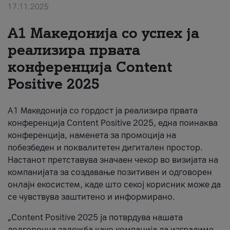
17.11.2025
За нас
А1 Македонија со успех ја
#ПодобарОнлајн
реализира првата
конференција Content
Positive 2025
А1 Македонија со гордост ја реализира првата
конференција Content Positive 2025, една поинаква
конференција, наменета за промоција на
побезбеден и поквалитетен дигитален простор.
Настанот претставува значаен чекор во визијата на
компанијата за создавање позитивен и одговорен
онлајн екосистем, каде што секој корисник може да
се чувствува заштитено и информирано.
„Content Positive 2025 ја потврдува нашата
долгорочна заложба како компанија да изградиме