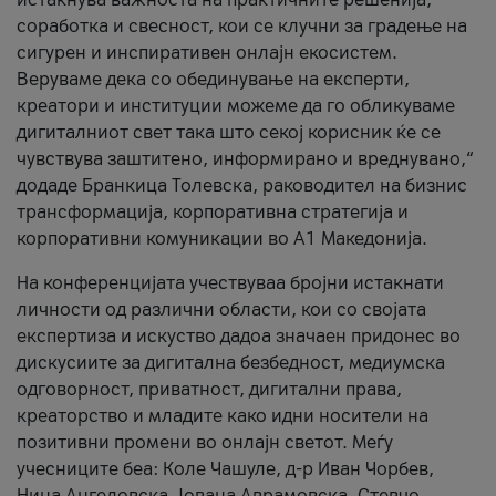
соработка и свесност, кои се клучни за градење на
сигурен и инспиративен онлајн екосистем.
Веруваме дека со обединување на експерти,
креатори и институции можеме да го обликуваме
дигиталниот свет така што секој корисник ќе се
чувствува заштитено, информирано и вреднувано,“
додаде Бранкица Толевска, раководител на бизнис
трансформација, корпоративна стратегија и
корпоративни комуникации во А1 Македонија.
На конференцијата учествуваа бројни истакнати
личности од различни области, кои со својата
експертиза и искуство дадоа значаен придонес во
дискусиите за дигитална безбедност, медиумска
одговорност, приватност, дигитални права,
креаторство и младите како идни носители на
позитивни промени во онлајн светот. Меѓу
учесниците беа: Коле Чашуле, д-р Иван Чорбев,
Нина Ангеловска, Јована Аврамовска, Стевчо