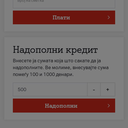
Број на сметка
Плати
Надополни кредит
Внесете ја сумата која што сакате да ја
надополните. Ве молиме, внесувајте сума
помеѓу 100 и 1000 денари.
-
+
Надополни