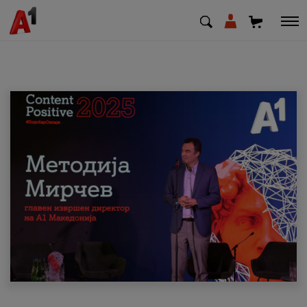
МК
EN
SQ
Приватни
Деловни
Поддршка
Надополни кредит
Плати сметка