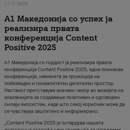
17.11.2025
За нас
А1 Македонија со успех ја
#ПодобарОнлајн
реализира првата
конференција Content
Positive 2025
А1 Македонија со гордост ја реализира првата
конференција Content Positive 2025, една поинаква
конференција, наменета за промоција на
побезбеден и поквалитетен дигитален простор.
Настанот претставува значаен чекор во визијата на
компанијата за создавање позитивен и одговорен
онлајн екосистем, каде што секој корисник може да
се чувствува заштитено и информирано.
„Content Positive 2025 ја потврдува нашата
долгорочна заложба како компанија да изградиме