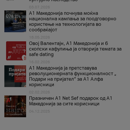
03.07.2026
A1 Македонија почнува моќна
национална кампања за поодговорно
користење на технологијата во
сообраќајот
18.05.2026
Овој Валентајн, A1 Македонија и 6
скопски кафулиња ја отворија темата за
safe dating
16.02.2026
А1 Македонија ја претставува
револуционерната функционалност „
Подари на пријател“ за А1 Алфа
корисници
02.02.2026
Празничен A1 Net Sеf подарок од А1
Македонија за сите корисници
04.12.2025