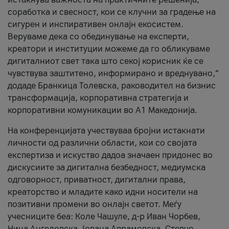
соработка и свесност, кои се клучни за градење на
сигурен и инспиративен онлајн екосистем.
Веруваме дека со обединување на експерти,
креатори и институции можеме да го обликуваме
дигиталниот свет така што секој корисник ќе се
чувствува заштитено, информирано и вреднувано,“
додаде Бранкица Толевска, раководител на бизнис
трансформација, корпоративна стратегија и
корпоративни комуникации во А1 Македонија.
На конференцијата учествуваа бројни истакнати
личности од различни области, кои со својата
експертиза и искуство дадоа значаен придонес во
дискусиите за дигитална безбедност, медиумска
одговорност, приватност, дигитални права,
креаторство и младите како идни носители на
позитивни промени во онлајн светот. Меѓу
учесниците беа: Коле Чашуле, д-р Иван Чорбев,
Нина Ангеловска, Јована Аврамовска, Стевчо