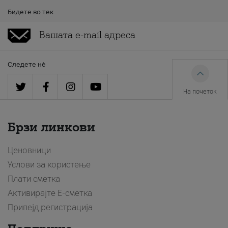
Бидете во тек
Следете нè
На почеток
Брзи линкови
Ценовници
Услови за користење
Плати сметка
Активирајте Е-сметка
Припејд регистрација