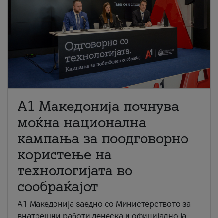
A1 Македонија почнува
моќна национална
кампања за поодговорно
користење на
технологијата во
сообраќајот
A1 Македонија заедно со Министерството за
внатрешни работи денеска и официјално ја