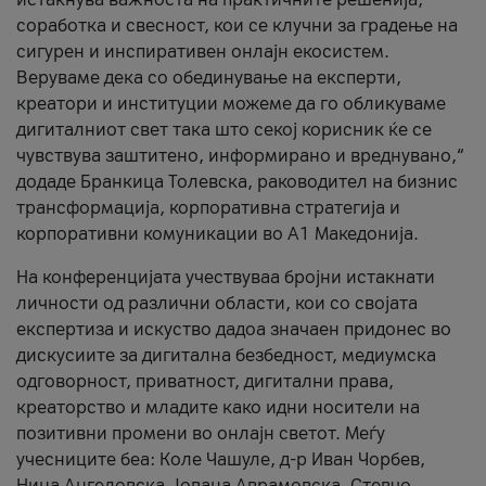
соработка и свесност, кои се клучни за градење на
сигурен и инспиративен онлајн екосистем.
Веруваме дека со обединување на експерти,
креатори и институции можеме да го обликуваме
дигиталниот свет така што секој корисник ќе се
чувствува заштитено, информирано и вреднувано,“
додаде Бранкица Толевска, раководител на бизнис
трансформација, корпоративна стратегија и
корпоративни комуникации во А1 Македонија.
На конференцијата учествуваа бројни истакнати
личности од различни области, кои со својата
експертиза и искуство дадоа значаен придонес во
дискусиите за дигитална безбедност, медиумска
одговорност, приватност, дигитални права,
креаторство и младите како идни носители на
позитивни промени во онлајн светот. Меѓу
учесниците беа: Коле Чашуле, д-р Иван Чорбев,
Нина Ангеловска, Јована Аврамовска, Стевчо