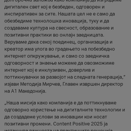
дигитален свет кој е безбеден, одговорен и
инспиративен за сите. Нашата цел не е само да
обезбедиме технолошка иновација, туку и да
создаваме култура на свесност, образование и
позитивни практики во онлајн заедницата.
Веруваме дека секој поединец, организација и
креатор има улога во градењето на побезбедно
интернет опкружување, и само со заедничка
одговорност и знаење можеме да овозможиме
интернет кој е инклузивен, доверлив и
поттикнувачки за развојот на следната генерација,“
изјави Методија Мирчев, Главен извршен директор
на А1 Македонија.
„Наша мисија како компанија е да поттикнуваме
одговорно користење на дигиталните технологии и
да создадеме услови за иновации кои носат
позитивни промени. Content Positive 2025 ја
истакнува важноста на практичните решенија,