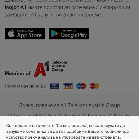
Мојот A1
имате пристап до сите важни информации
за Вашите A1 услуги, во било кое време.
Member of
Начини на плаќање
Дознај повеќе за A1 Telekom Austria Group
A1 Austria
A1 Croatia
A1 Serbia
A1 Belarus
A1 Bulgaria
A1 Slovenia
A1 Digital
Со кликање на копчето "Се согласувам", се согласувате да
зачуваме колачиња за да го подобриме Вашето корисничко
искуство преку анализа на употребата на веб-страната,