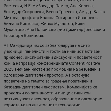
Ристески, Н.Е. Амбасадор Памер, Ана Колева,
Божидар Спировски, Весна Трпевска, Ас. д-р Васка
Митова, проф. д-р Калина Сотироска Иваноска,
Биљана Ристеска, Живко Мукаетов, Кики
Мукаетова, Ана Попризова, д-р Димитар Јовевски и
Елеонора Венинова.
А1 Македонија им се заблагодарува на сите
учесници, панелисти и гости за нивниот активен
придонес, инспиративни дискусии и посветеност,
кои ја направија конференцијата Content Positive
2025 значаен настан за промоција на безбеден и
одговорен дигитален простор. А1 останува
посветена на темата за градење позитивен и
безбеден дигитален екосистем. Компанијата ќе
продолжи со активности и иницијативи кои
поттикнуваат свесност, образование и одговорно
користење на дигиталните технологии.