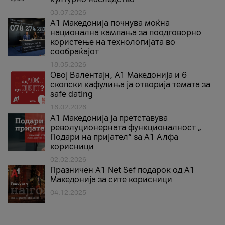
03.07.2026
A1 Македонија почнува моќна
национална кампања за поодговорно
користење на технологијата во
сообраќајот
18.05.2026
Овој Валентајн, A1 Македонија и 6
скопски кафулиња ја отворија темата за
safe dating
16.02.2026
А1 Македонија ја претставува
револуционерната функционалност „
Подари на пријател“ за А1 Алфа
корисници
02.02.2026
Празничен A1 Net Sеf подарок од А1
Македонија за сите корисници
04.12.2025