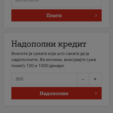
Број на сметка
Плати
Надополни кредит
Внесете ја сумата која што сакате да ја
надополните. Ве молиме, внесувајте сума
помеѓу 100 и 1000 денари.
-
+
Надополни