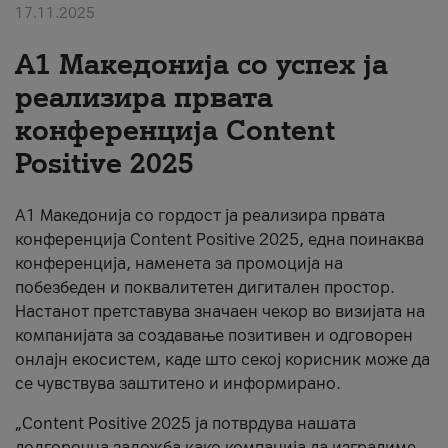
17.11.2025
За нас
А1 Македонија со успех ја
#ПодобарОнлајн
реализира првата
конференција Content
Positive 2025
А1 Македонија со гордост ја реализира првата
конференција Content Positive 2025, една поинаква
конференција, наменета за промоција на
побезбеден и поквалитетен дигитален простор.
Настанот претставува значаен чекор во визијата на
компанијата за создавање позитивен и одговорен
онлајн екосистем, каде што секој корисник може да
се чувствува заштитено и информирано.
„Content Positive 2025 ја потврдува нашата
долгорочна заложба како компанија да изградиме