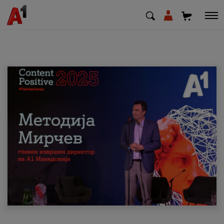
МК
EN
SQ
Приватни
Деловни
Поддршка
Надополни кредит
Плати сметка