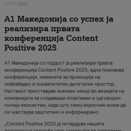
17.11.2025
За нас
А1 Македонија со успех ја
#ПодобарОнлајн
реализира првата
конференција Content
Positive 2025
А1 Македонија со гордост ја реализира првата
конференција Content Positive 2025, една поинаква
конференција, наменета за промоција на
побезбеден и поквалитетен дигитален простор.
Настанот претставува значаен чекор во визијата на
компанијата за создавање позитивен и одговорен
онлајн екосистем, каде што секој корисник може да
се чувствува заштитено и информирано.
„Content Positive 2025 ја потврдува нашата
долгорочна заложба како компанија да изградиме