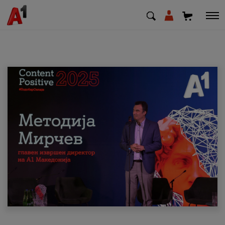
МК
EN
SQ
Приватни
Деловни
Поддршка
Надополни кредит
Плати сметка