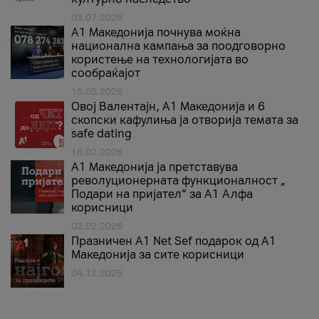
03.07.2026
A1 Македонија почнува моќна
национална кампања за поодговорно
користење на технологијата во
сообраќајот
18.05.2026
Овој Валентајн, A1 Македонија и 6
скопски кафулиња ја отворија темата за
safe dating
16.02.2026
А1 Македонија ја претставува
револуционерната функционалност „
Подари на пријател“ за А1 Алфа
корисници
02.02.2026
Празничен A1 Net Sеf подарок од А1
Македонија за сите корисници
04.12.2025