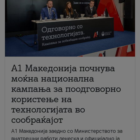
A1 Македонија почнува
моќна национална
кампања за поодговорно
користење на
технологијата во
сообраќајот
A1 Македонија заедно со Министерството за
внатрешни работи денеска и официјално ја