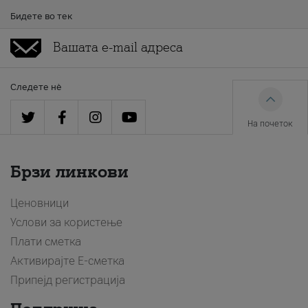
Бидете во тек
Следете нè
На почеток
Брзи линкови
Ценовници
Услови за користење
Плати сметка
Активирајте Е-сметка
Припејд регистрација