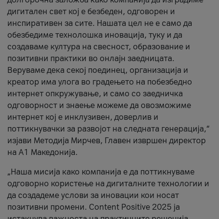
дигитален свет кој е безбеден, одговорен и
инспиративен за сите. Нашата цел не е само да
обезбедиме технолошка иновација, туку и да
создаваме култура на свесност, образование и
позитивни практики во онлајн заедницата.
Веруваме дека секој поединец, организација и
креатор има улога во градењето на побезбедно
интернет опкружување, и само со заедничка
одговорност и знаење можеме да овозможиме
интернет кој е инклузивен, доверлив и
поттикнувачки за развојот на следната генерација,“
изјави Методија Мирчев, Главен извршен директор
на А1 Македонија.
„Наша мисија како компанија е да поттикнуваме
одговорно користење на дигиталните технологии и
да создадеме услови за иновации кои носат
позитивни промени. Content Positive 2025 ја
истакнува важноста на практичните решенија,