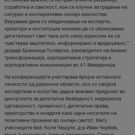
соработка и свесност, кои се клучни за градење на
сигурен и инспиративен онлајн екосистем.
Веруваме дека со обединување на експерти,
креатори и институции можеме да го обликуваме
дигиталниот свет така што секој корисник ќе се
чувствува заштитено, информирано и вреднувано,“
додаде Бранкица Толевска, раководител на бизнис
трансформација, корпоративна стратегија и
корпоративни комуникации во А1 Македонија.
На конференцијата учествуваа бројни истакнати
личности од различни области, кои со својата
експертиза и искуство дадоа значаен придонес во
дискусиите за дигитална безбедност, медиумска
одговорност, приватност, дигитални права,
креаторство и младите како идни носители на
позитивни промени во онлајн светот. Меѓу
учесниците беа: Коле Чашуле, д-р Иван Чорбев,
Нина Ангеловска, Јована Аврамовска, Стевчо