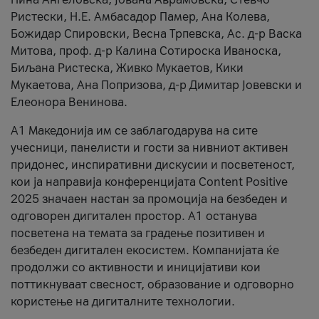
Ристески, Н.Е. Амбасадор Памер, Ана Колева,
Божидар Спировски, Весна Трпевска, Ас. д-р Васка
Митова, проф. д-р Калина Сотироска Иваноска,
Биљана Ристеска, Живко Мукаетов, Кики
Мукаетова, Ана Попризова, д-р Димитар Јовевски и
Елеонора Венинова.
А1 Македонија им се заблагодарува на сите
учесници, панелисти и гости за нивниот активен
придонес, инспиративни дискусии и посветеност,
кои ја направија конференцијата Content Positive
2025 значаен настан за промоција на безбеден и
одговорен дигитален простор. А1 останува
посветена на темата за градење позитивен и
безбеден дигитален екосистем. Компанијата ќе
продолжи со активности и иницијативи кои
поттикнуваат свесност, образование и одговорно
користење на дигиталните технологии.