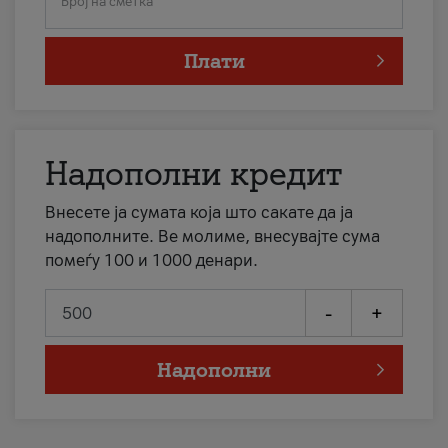
Број на сметка
Плати
Надополни кредит
Внесете ја сумата која што сакате да ја
надополните. Ве молиме, внесувајте сума
помеѓу 100 и 1000 денари.
-
+
Надополни