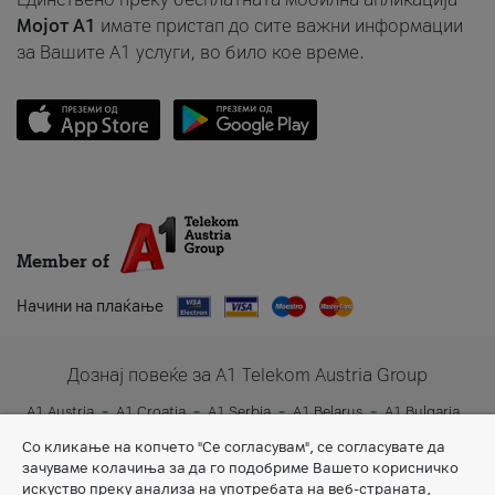
Мојот A1
имате пристап до сите важни информации
за Вашите A1 услуги, во било кое време.
Member of
Начини на плаќање
Дознај повеќе за A1 Telekom Austria Group
A1 Austria
A1 Croatia
A1 Serbia
A1 Belarus
A1 Bulgaria
A1 Slovenia
A1 Digital
Со кликање на копчето "Се согласувам", се согласувате да
зачуваме колачиња за да го подобриме Вашето корисничко
искуство преку анализа на употребата на веб-страната,