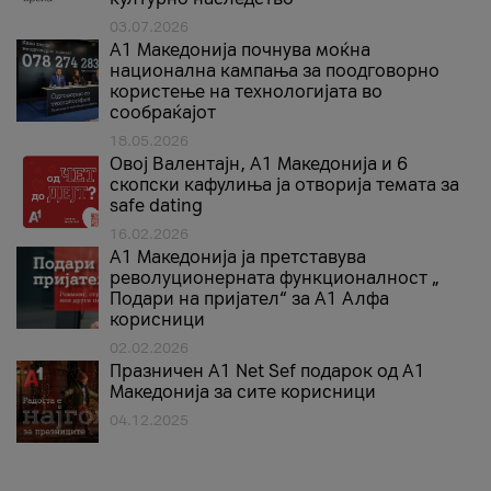
03.07.2026
A1 Македонија почнува моќна
национална кампања за поодговорно
користење на технологијата во
сообраќајот
18.05.2026
Овој Валентајн, A1 Македонија и 6
скопски кафулиња ја отворија темата за
safe dating
16.02.2026
А1 Македонија ја претставува
револуционерната функционалност „
Подари на пријател“ за А1 Алфа
корисници
02.02.2026
Празничен A1 Net Sеf подарок од А1
Македонија за сите корисници
04.12.2025