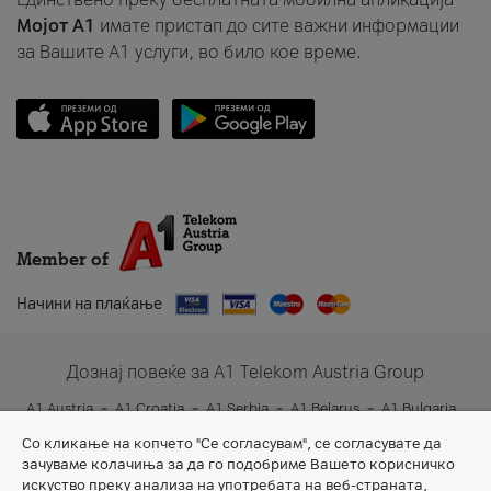
Мојот A1
имате пристап до сите важни информации
за Вашите A1 услуги, во било кое време.
Member of
Начини на плаќање
Дознај повеќе за A1 Telekom Austria Group
A1 Austria
A1 Croatia
A1 Serbia
A1 Belarus
A1 Bulgaria
A1 Slovenia
A1 Digital
Со кликање на копчето "Се согласувам", се согласувате да
зачуваме колачиња за да го подобриме Вашето корисничко
искуство преку анализа на употребата на веб-страната,