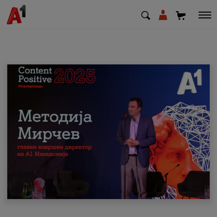
МК
EN
SQ
Приватни
Деловни
Поддршка
Надополни кредит
Плати сметка