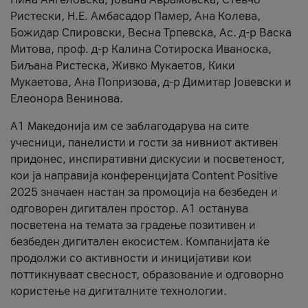
Ристески, Н.Е. Амбасадор Памер, Ана Колева,
Божидар Спировски, Весна Трпевска, Ас. д-р Васка
Митова, проф. д-р Калина Сотироска Иваноска,
Биљана Ристеска, Живко Мукаетов, Кики
Мукаетова, Ана Попризова, д-р Димитар Јовевски и
Елеонора Венинова.
А1 Македонија им се заблагодарува на сите
учесници, панелисти и гости за нивниот активен
придонес, инспиративни дискусии и посветеност,
кои ја направија конференцијата Content Positive
2025 значаен настан за промоција на безбеден и
одговорен дигитален простор. А1 останува
посветена на темата за градење позитивен и
безбеден дигитален екосистем. Компанијата ќе
продолжи со активности и иницијативи кои
поттикнуваат свесност, образование и одговорно
користење на дигиталните технологии.