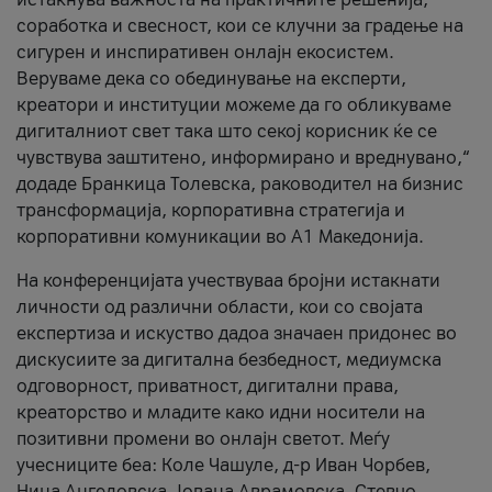
соработка и свесност, кои се клучни за градење на
сигурен и инспиративен онлајн екосистем.
Веруваме дека со обединување на експерти,
креатори и институции можеме да го обликуваме
дигиталниот свет така што секој корисник ќе се
чувствува заштитено, информирано и вреднувано,“
додаде Бранкица Толевска, раководител на бизнис
трансформација, корпоративна стратегија и
корпоративни комуникации во А1 Македонија.
На конференцијата учествуваа бројни истакнати
личности од различни области, кои со својата
експертиза и искуство дадоа значаен придонес во
дискусиите за дигитална безбедност, медиумска
одговорност, приватност, дигитални права,
креаторство и младите како идни носители на
позитивни промени во онлајн светот. Меѓу
учесниците беа: Коле Чашуле, д-р Иван Чорбев,
Нина Ангеловска, Јована Аврамовска, Стевчо