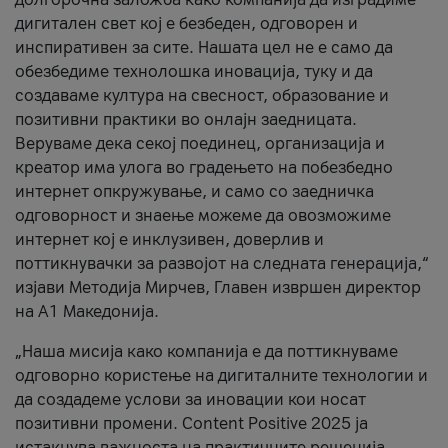
дигитален свет кој е безбеден, одговорен и
инспиративен за сите. Нашата цел не е само да
обезбедиме технолошка иновација, туку и да
создаваме култура на свесност, образование и
позитивни практики во онлајн заедницата.
Веруваме дека секој поединец, организација и
креатор има улога во градењето на побезбедно
интернет опкружување, и само со заедничка
одговорност и знаење можеме да овозможиме
интернет кој е инклузивен, доверлив и
поттикнувачки за развојот на следната генерација,“
изјави Методија Мирчев, Главен извршен директор
на А1 Македонија.
„Наша мисија како компанија е да поттикнуваме
одговорно користење на дигиталните технологии и
да создадеме услови за иновации кои носат
позитивни промени. Content Positive 2025 ја
истакнува важноста на практичните решенија,