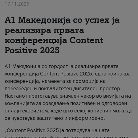
17.11.2025
За нас
А1 Македонија со успех ја
#ПодобарОнлајн
реализира првата
конференција Content
Positive 2025
А1 Македонија со гордост ја реализира првата
конференција Content Positive 2025, една поинаква
конференција, наменета за промоција на
побезбеден и поквалитетен дигитален простор.
Настанот претставува значаен чекор во визијата на
компанијата за создавање позитивен и одговорен
онлајн екосистем, каде што секој корисник може да
се чувствува заштитено и информирано.
„Content Positive 2025 ја потврдува нашата
долгорочна заложба како компанија да изградиме