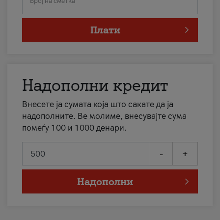
Број на сметка
Плати
Надополни кредит
Внесете ја сумата која што сакате да ја
надополните. Ве молиме, внесувајте сума
помеѓу 100 и 1000 денари.
-
+
Надополни