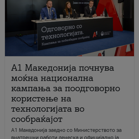
A1 Македонија почнува
моќна национална
кампања за поодговорно
користење на
технологијата во
сообраќајот
A1 Македонија заедно со Министерството за
внатрешни работи денеска и официјално ја