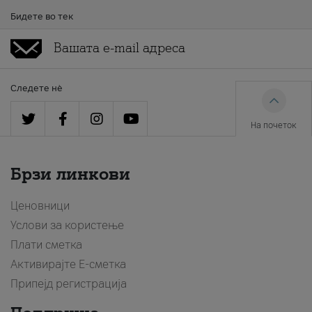
Бидете во тек
Следете нè
На почеток
Брзи линкови
Ценовници
Услови за користење
Плати сметка
Активирајте Е-сметка
Припејд регистрација