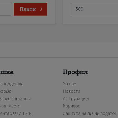
Плати
ршка
Профил
за поддршка
За нас
форма
Новости
изнис состанок
А1 Групација
жни места
Кариера
центар
077 1234
Заштита на лични податоц