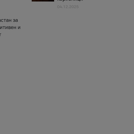
04.12.2025
астан за
зитивен и
т