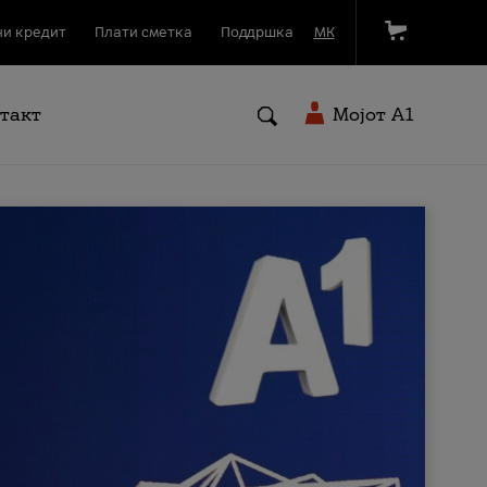
и кредит
Плати сметка
Поддршка
МК
такт
Мојот A1