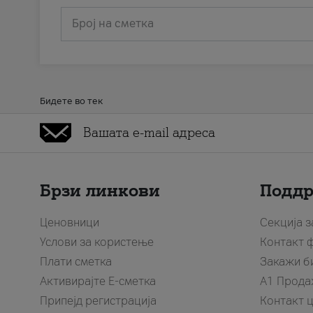
Број на сметка
Бидете во тек
Брзи линкови
Подд
Ценовници
Секција 
Услови за користење
Контакт 
Плати сметка
Закажи б
Активирајте Е-сметка
A1 Прода
Припејд регистрација
Контакт 