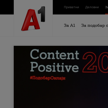
Приватни
Деловни
З
За А1
За подобар 