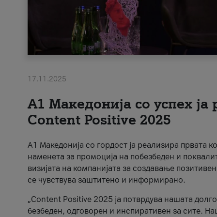
17.11.2025
А1 Македонија со успех ја
Content Positive 2025
А1 Македонија со гордост ја реализира првата к
наменета за промоција на побезбеден и поквали
визијата на компанијата за создавање позитивен
се чувствува заштитено и информирано.
„Content Positive 2025 ја потврдува нашата долг
безбеден, одговорен и инспиративен за сите. На