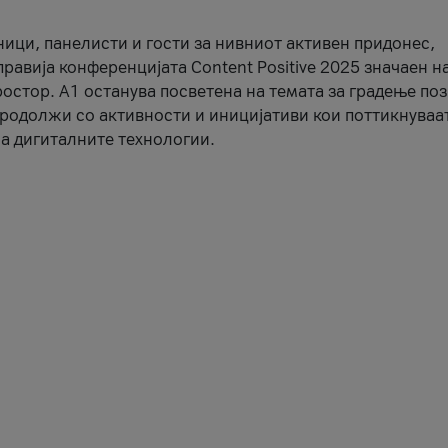
ници, панелисти и гости за нивниот активен придонес,
правија конференцијата Content Positive 2025 значаен н
остор. А1 останува посветена на темата за градење по
продолжи со активности и иницијативи кои поттикнуваа
а дигиталните технологии.