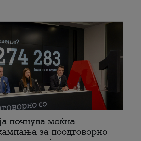
ја почнува моќна
кампања за поодговорно