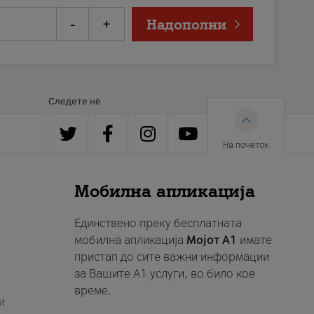
-
+
Надополни
Следете нè
На почеток
Мобилна апликација
Единствено преку бесплатната
мобилна апликација
Мојот A1
имате
пристап до сите важни информации
за Вашите A1 услуги, во било кое
време.
и