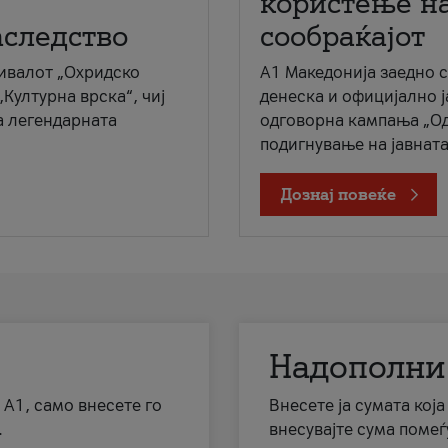
користење на
аследство
сообраќајот
ивалот „Охридско
A1 Македонија заедно 
„Културна врска“, чиј
денеска и официјално 
а легендарната
одговорна кампања „Од
подигнување на јавната 
Дознај повеќе
Надополни
 А1, само внесете го
Внесете ја сумата кој
.
внесувајте сума помеѓ