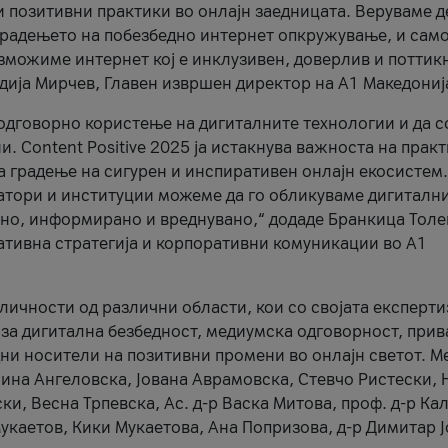
и позитивни практики во онлајн заедницата. Веруваме д
 градењето на побезбедно интернет опкружување, и само
зможиме интернет кој е инклузивен, доверлив и поттик
тодија Мирчев, Главен извршен директор на А1 Македониј
 одговорно користење на дигиталните технологии и да 
. Content Positive 2025 ја истакнува важноста на прак
за градење на сигурен и инспиративен онлајн екосистем.
атори и институции можеме да го обликуваме дигитални
тено, информирано и вреднувано,“ додаде Бранкица Толе
ативна стратегија и корпоративни комуникации во А1
личности од различни области, кои со својата експерти
 за дигитална безбедност, медиумска одговорност, прив
ни носители на позитивни промени во онлајн светот. М
Нина Ангеловска, Јована Аврамовска, Стевчо Ристески, Н
и, Весна Трпевска, Ас. д-р Васка Митова, проф. д-р Ка
каетов, Кики Мукаетова, Ана Попризова, д-р Димитар Ј