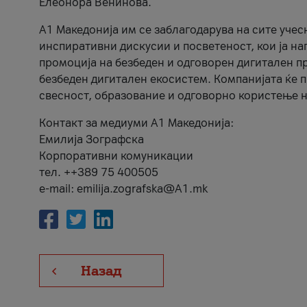
Елеонора Венинова.
А1 Македонија им се заблагодарува на сите учес
инспиративни дискусии и посветеност, кои ја на
промоција на безбеден и одговорен дигитален пр
безбеден дигитален екосистем. Компанијата ќе 
свесност, образование и одговорно користење н
Контакт за медиуми А1 Македонија:
Емилија Зографска
Корпоративни комуникации
тел. ++389 75 400505
e-mail: emilija.zografska@A1.mk
Назад