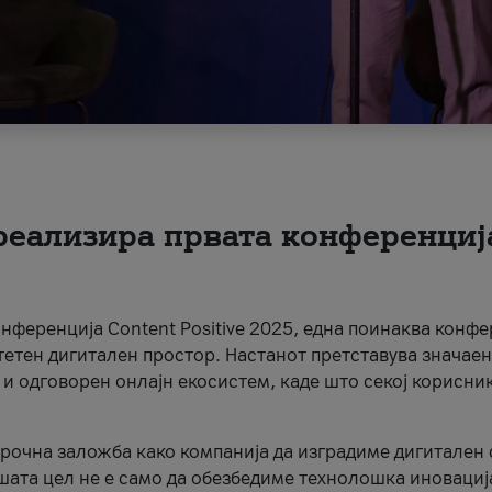
 реализира првата конференциј
онференција Content Positive 2025, една поинаква конфе
тетен дигитален простор. Настанот претставува значаен
 и одговорен онлајн екосистем, каде што секој корисни
орочна заложба како компанија да изградиме дигитален с
шата цел не е само да обезбедиме технолошка иновација