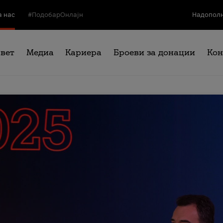
а нас
#ПодобарОнлајн
Надополн
свет
Медиа
Кариера
Броеви за донации
Кон