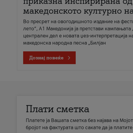
приказна инспирирана од
македонското културно н
Во пресрет на овогодишното издание на фест
лето“, А1 Македонија ја претстави кампањата 
централен дел е новата џез-интерпретација н
македонска народна песна „Билјан
Дознај повеќе
Плати сметка
Платете ја Вашата сметка без најава на Мојот
бројот на фактурата што сакате да ја платите