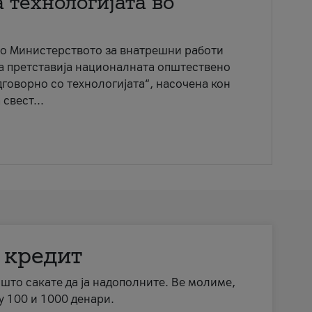
 технологијата во
со Министерството за внатрешни работи
ја претставија националната општествено
говорно со технологијата“, насочена кон
свест...
 кредит
а што сакате да ја надополните. Ве молиме,
у 100 и 1000 денари.