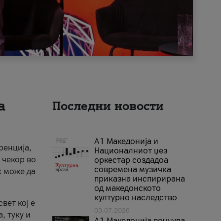
а
Последни новости
А1 Македонија и
ренција,
Националниот џез
 чекор во
оркестар создадоа
современа музичка
к може да
приказна инспирирана
од македонското
културно наследство
вет кој е
03.07.2026
, туку и
A1 Македонија почнува