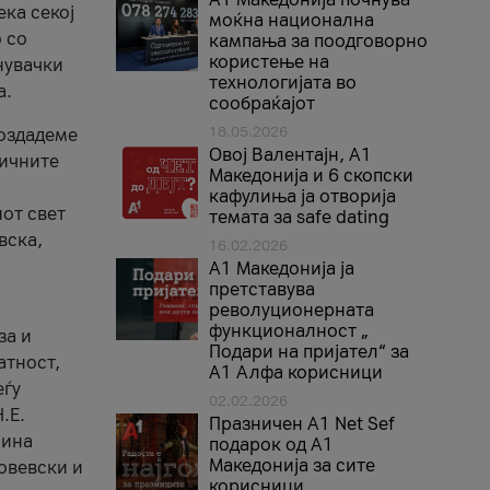
ека секој
моќна национална
 со
кампања за поодговорно
користење на
нувачки
технологијата во
а.
сообраќајот
18.05.2026
создадеме
Овој Валентајн, A1
тичните
Македонија и 6 скопски
кафулиња ја отворија
от свет
темата за safe dating
вска,
16.02.2026
А1 Македонија ја
претставува
револуционерната
функционалност „
за и
Подари на пријател“ за
атност,
А1 Алфа корисници
еѓу
02.02.2026
.Е.
Празничен A1 Net Sеf
лина
подарок од А1
Македонија за сите
овевски и
корисници