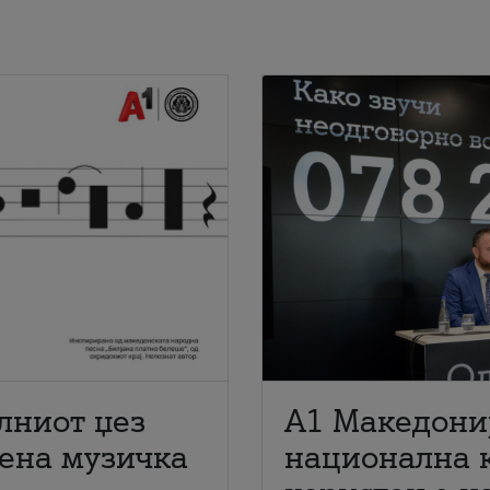
лниот џез
A1 Македони
мена музичка
национална 