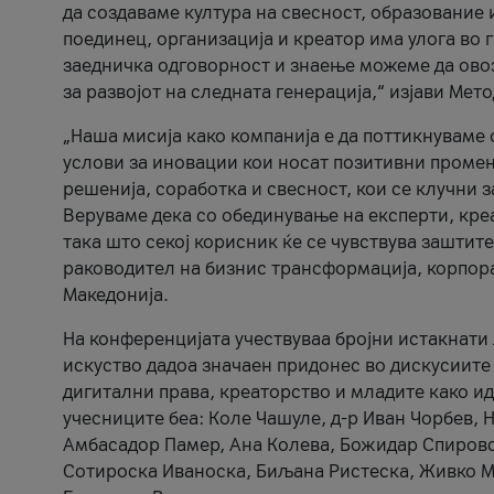
да создаваме култура на свесност, образование 
поединец, организација и креатор има улога во
заедничка одговорност и знаење можеме да ово
за развојот на следната генерација,“ изјави Ме
„Наша мисија како компанија е да поттикнуваме
услови за иновации кои носат позитивни промени
решенија, соработка и свесност, кои се клучни 
Веруваме дека со обединување на експерти, кре
така што секој корисник ќе се чувствува зашти
раководител на бизнис трансформација, корпор
Македонија.
На конференцијата учествуваа бројни истакнати 
искуство дадоа значаен придонес во дискусиите
дигитални права, креаторство и младите како ид
учесниците беа: Коле Чашуле, д-р Иван Чорбев, 
Амбасадор Памер, Ана Колева, Божидар Спировск
Сотироска Иваноска, Биљана Ристеска, Живко Му