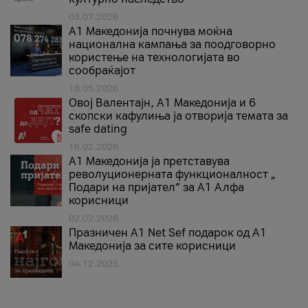
03.07.2026
A1 Македонија почнува моќна
национална кампања за поодговорно
користење на технологијата во
сообраќајот
18.05.2026
Овој Валентајн, A1 Македонија и 6
скопски кафулиња ја отворија темата за
safe dating
16.02.2026
А1 Македонија ја претставува
револуционерната функционалност „
Подари на пријател“ за А1 Алфа
корисници
02.02.2026
Празничен A1 Net Sеf подарок од А1
Македонија за сите корисници
04.12.2025