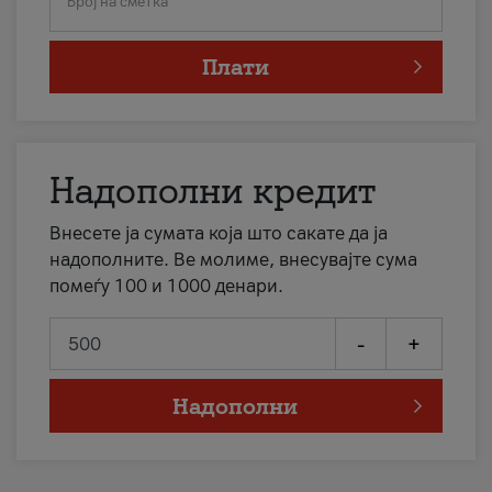
Број на сметка
Плати
Надополни кредит
Внесете ја сумата која што сакате да ја
надополните. Ве молиме, внесувајте сума
помеѓу 100 и 1000 денари.
-
+
Надополни