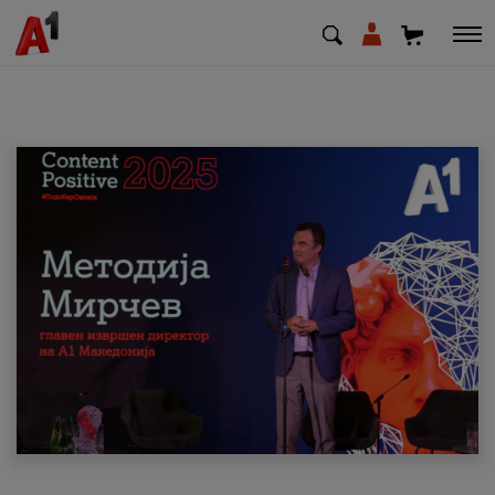
МК
EN
SQ
Приватни
Деловни
Поддршка
Надополни кредит
Плати сметка