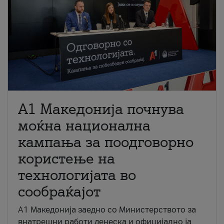
A1 Македонија почнува
моќна национална
кампања за поодговорно
користење на
технологијата во
сообраќајот
A1 Македонија заедно со Министерството за
внатрешни работи денеска и официјално ја