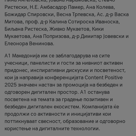
Ристески, Н.Е. Амбасадор Памер, Ана Колева,
Божидар Спировски, Весна Трпевска, Ас. д-р Васка
Митова, проф. д-р Калина Сотироска Иваноска,
Биљана Ристеска, Живко Мукаетов, Кики
Мукаетова, Ана Попризова, д-р Димитар Јовевски и
Елеонора Венинова.
А1 Македонија им се заблагодарува на сите
учесници, панелисти и гости за нивниот активен
придонес, инспиративни дискусии и посветеност,
кои ја направија конференцијата Content Positive
2025 значаен настан за промоција на безбеден и
одговорен дигитален простор. А1 останува
посветена на темата за градење позитивен и
безбеден дигитален екосистем. Компанијата ќе
продолжи со активности и иницијативи кои
поттикнуваат свесност, образование и одговорно
користење на дигиталните технологии.