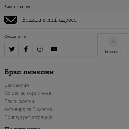
Бидете во тек
Следете нè
На почеток
Брзи линкови
Ценовници
Услови за користење
Плати сметка
Активирајте Е-сметка
Припејд регистрација