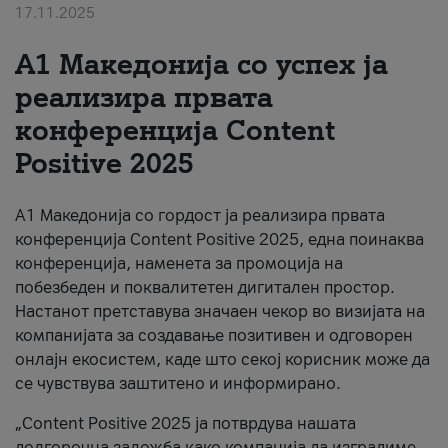
17.11.2025
За нас
А1 Македонија со успех ја
#ПодобарОнлајн
реализира првата
конференција Content
Positive 2025
А1 Македонија со гордост ја реализира првата
конференција Content Positive 2025, една поинаква
конференција, наменета за промоција на
побезбеден и поквалитетен дигитален простор.
Настанот претставува значаен чекор во визијата на
компанијата за создавање позитивен и одговорен
онлајн екосистем, каде што секој корисник може да
се чувствува заштитено и информирано.
„Content Positive 2025 ја потврдува нашата
долгорочна заложба како компанија да изградиме