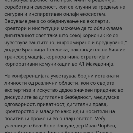
соработка и свесност, кои се клучни за градење на
сигурен и инспиративен онлајн екосистем.
Веруваме дека со обединување на експерти,
креатори и институции можеме да го обликуваме
дигиталниот свет така што секој корисник ќе се
чувствува заштитено, информирано и вреднувано,“
додаде Бранкица Толевска, раководител на бизнис
трансформација, корпоративна стратегија и
корпоративни комуникации во А1 Македонија.
На конференцијата учествуваа бројни истакнати
личности од различни области, кои со својата
експертиза и искуство дадоа значаен придонес во
дискусиите за дигитална безбедност, медиумска
одговорност, приватност, дигитални права,
креаторство и младите како идни носители на
позитивни промени во онлајн светот. Меѓу
учесниците беа: Коле Чашуле, д-р Иван Чорбев,
Нина Ангеловска, Јована Аврамовска, Стевчо