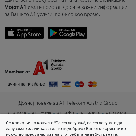
Мојот A1
имате пристап до сите важни информации
за Вашите A1 услуги, во било кое време.
Member of
Начини на плаќање
Дознај повеќе за A1 Telekom Austria Group
A1 Austria
A1 Croatia
A1 Serbia
A1 Belarus
A1 Bulgaria
A1 Slovenia
A1 Digital
Со кликање на копчето "Се согласувам", се согласувате да
зачуваме колачиња за да го подобриме Вашето корисничко
искуство преку анализа на употребата на веб-страната,