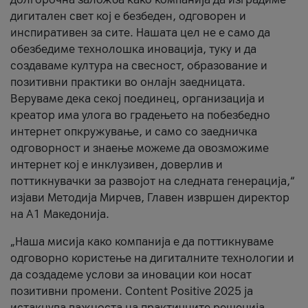
дигитален свет кој е безбеден, одговорен и
инспиративен за сите. Нашата цел не е само да
обезбедиме технолошка иновација, туку и да
создаваме култура на свесност, образование и
позитивни практики во онлајн заедницата.
Веруваме дека секој поединец, организација и
креатор има улога во градењето на побезбедно
интернет опкружување, и само со заедничка
одговорност и знаење можеме да овозможиме
интернет кој е инклузивен, доверлив и
поттикнувачки за развојот на следната генерација,“
изјави Методија Мирчев, Главен извршен директор
на А1 Македонија.
„Наша мисија како компанија е да поттикнуваме
одговорно користење на дигиталните технологии и
да создадеме услови за иновации кои носат
позитивни промени. Content Positive 2025 ја
истакнува важноста на практичните решенија,