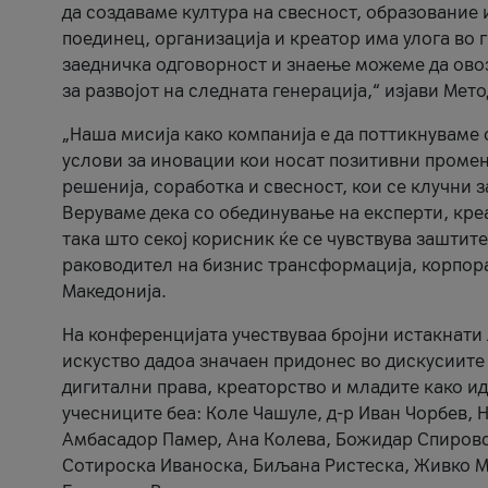
да создаваме култура на свесност, образование 
поединец, организација и креатор има улога во
заедничка одговорност и знаење можеме да ово
за развојот на следната генерација,“ изјави Ме
„Наша мисија како компанија е да поттикнуваме
услови за иновации кои носат позитивни промени
решенија, соработка и свесност, кои се клучни 
Веруваме дека со обединување на експерти, кре
така што секој корисник ќе се чувствува зашти
раководител на бизнис трансформација, корпор
Македонија.
На конференцијата учествуваа бројни истакнати 
искуство дадоа значаен придонес во дискусиите
дигитални права, креаторство и младите како ид
учесниците беа: Коле Чашуле, д-р Иван Чорбев, 
Амбасадор Памер, Ана Колева, Божидар Спировск
Сотироска Иваноска, Биљана Ристеска, Живко Му