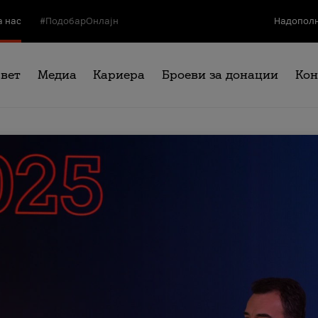
а нас
#ПодобарОнлајн
Надополн
свет
Медиа
Кариера
Броеви за донации
Кон