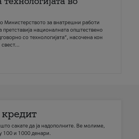
 технологијата во
со Министерството за внатрешни работи
ја претставија националната општествено
говорно со технологијата“, насочена кон
свест...
 кредит
а што сакате да ја надополните. Ве молиме,
у 100 и 1000 денари.