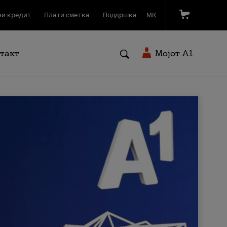
и кредит
Плати сметка
Поддршка
МК
такт
Мојот A1