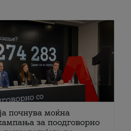
ја почнува моќна
кампања за поодговорно