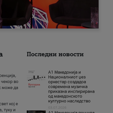
а
Последни новости
А1 Македонија и
ренција,
Националниот џез
 чекор во
оркестар создадоа
современа музичка
к може да
приказна инспирирана
од македонското
културно наследство
вет кој е
03.07.2026
, туку и
A1 Македонија почнува