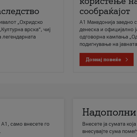
користење на
аследство
сообраќајот
ивалот „Охридско
A1 Македонија заедно 
„Културна врска“, чиј
денеска и официјално 
а легендарната
одговорна кампања „Од
подигнување на јавната 
Дознај повеќе
Надополни
 А1, само внесете го
Внесете ја сумата кој
.
внесувајте сума помеѓ