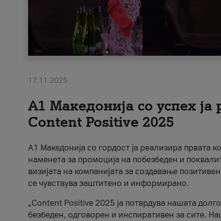
17.11.2025
А1 Македонија со успех ја
Content Positive 2025
А1 Македонија со гордост ја реализира првата к
наменета за промоција на побезбеден и поквали
визијата на компанијата за создавање позитивен
се чувствува заштитено и информирано.
„Content Positive 2025 ја потврдува нашата долг
безбеден, одговорен и инспиративен за сите. На