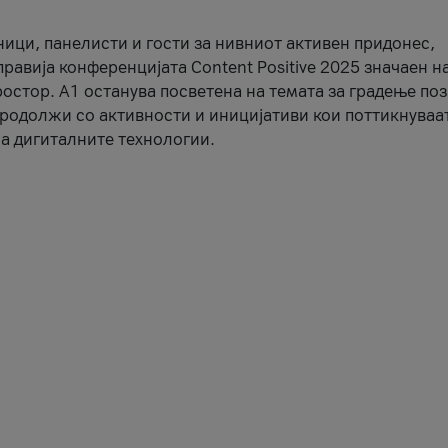
ници, панелисти и гости за нивниот активен придонес,
правија конференцијата Content Positive 2025 значаен н
остор. А1 останува посветена на темата за градење по
продолжи со активности и иницијативи кои поттикнуваа
а дигиталните технологии.