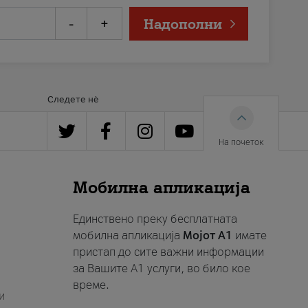
-
+
Надополни
Следете нè
На почеток
Мобилна апликација
Единствено преку бесплатната
мобилна апликација
Мојот A1
имате
пристап до сите важни информации
за Вашите A1 услуги, во било кое
време.
и