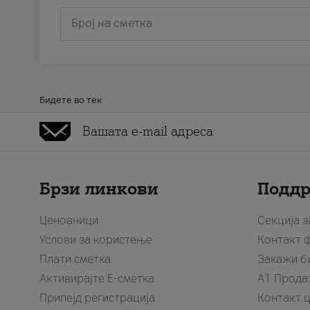
Број на сметка
Бидете во тек
Брзи линкови
Подд
Ценовници
Секција 
Услови за користење
Контакт 
Плати сметка
Закажи б
Активирајте Е-сметка
A1 Прода
Припејд регистрација
Контакт 