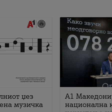
лниот џез
A1 Македони
мена музичка
национална 