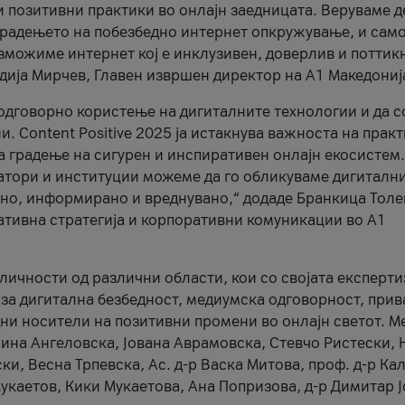
и позитивни практики во онлајн заедницата. Веруваме д
 градењето на побезбедно интернет опкружување, и само
зможиме интернет кој е инклузивен, доверлив и поттик
тодија Мирчев, Главен извршен директор на А1 Македониј
 одговорно користење на дигиталните технологии и да 
. Content Positive 2025 ја истакнува важноста на прак
за градење на сигурен и инспиративен онлајн екосистем.
атори и институции можеме да го обликуваме дигитални
тено, информирано и вреднувано,“ додаде Бранкица Толе
ативна стратегија и корпоративни комуникации во А1
личности од различни области, кои со својата експерти
 за дигитална безбедност, медиумска одговорност, прив
ни носители на позитивни промени во онлајн светот. М
Нина Ангеловска, Јована Аврамовска, Стевчо Ристески, Н
и, Весна Трпевска, Ас. д-р Васка Митова, проф. д-р Ка
каетов, Кики Мукаетова, Ана Попризова, д-р Димитар Ј