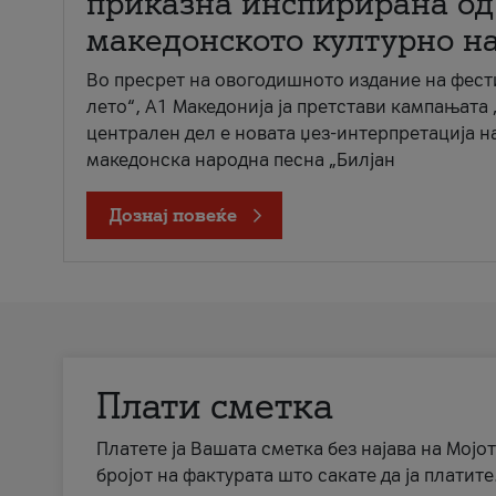
приказна инспирирана од
македонското културно н
Во пресрет на овогодишното издание на фест
лето“, А1 Македонија ја претстави кампањата 
централен дел е новата џез-интерпретација н
македонска народна песна „Билјан
Дознај повеќе
Плати сметка
Платете ја Вашата сметка без најава на Мојот
бројот на фактурата што сакате да ја платите