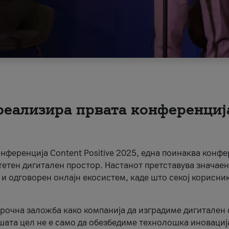
 реализира првата конференциј
онференција Content Positive 2025, една поинаква конфе
тетен дигитален простор. Настанот претставува значаен
 и одговорен онлајн екосистем, каде што секој корисни
орочна заложба како компанија да изградиме дигитален с
шата цел не е само да обезбедиме технолошка иновација