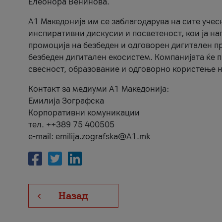
Елеонора Венинова.
А1 Македонија им се заблагодарува на сите учес
инспиративни дискусии и посветеност, кои ја на
промоција на безбеден и одговорен дигитален пр
безбеден дигитален екосистем. Компанијата ќе 
свесност, образование и одговорно користење н
Контакт за медиуми А1 Македонија:
Емилија Зографска
Корпоративни комуникации
тел. ++389 75 400505
e-mail: emilija.zografska@A1.mk
Назад