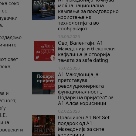
ека секој
моќна национална
 со
кампања за поодговорно
користење на
нувачки
технологијата во
а.
сообраќајот
18.05.2026
создадеме
Овој Валентајн, A1
тичните
Македонија и 6 скопски
кафулиња ја отворија
от свет
темата за safe dating
вска,
16.02.2026
А1 Македонија ја
претставува
револуционерната
функционалност „
за и
Подари на пријател“ за
атност,
А1 Алфа корисници
еѓу
02.02.2026
.Е.
Празничен A1 Net Sеf
лина
подарок од А1
Македонија за сите
овевски и
корисници