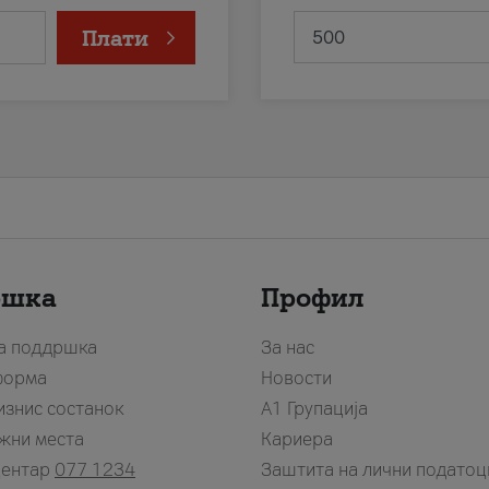
Плати
ршка
Профил
за поддршка
За нас
форма
Новости
изнис состанок
А1 Групација
жни места
Кариера
центар
077 1234
Заштита на лични податоц