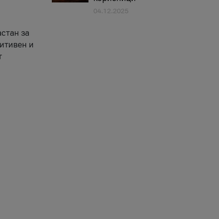
04.12.2025
астан за
зитивен и
т