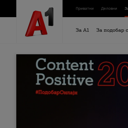
Приватни
Деловни
З
За А1
За подобар 