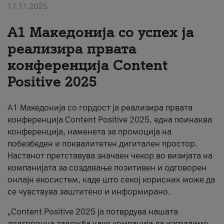
17.11.2025
За нас
А1 Македонија со успех ја
#ПодобарОнлајн
реализира првата
конференција Content
Positive 2025
А1 Македонија со гордост ја реализира првата
конференција Content Positive 2025, една поинаква
конференција, наменета за промоција на
побезбеден и поквалитетен дигитален простор.
Настанот претставува значаен чекор во визијата на
компанијата за создавање позитивен и одговорен
онлајн екосистем, каде што секој корисник може да
се чувствува заштитено и информирано.
„Content Positive 2025 ја потврдува нашата
долгорочна заложба како компанија да изградиме