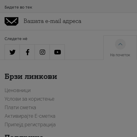
Бидете во тек
Следете нè
На почеток
Брзи линкови
Ценовници
Услови за користење
Плати сметка
Активирајте Е-сметка
Припејд регистрација