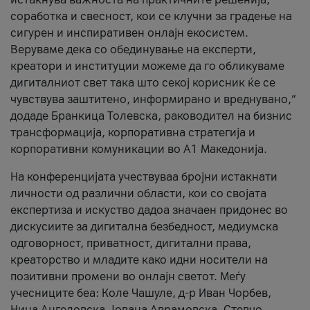
соработка и свесност, кои се клучни за градење на
сигурен и инспиративен онлајн екосистем.
Веруваме дека со обединување на експерти,
креатори и институции можеме да го обликуваме
дигиталниот свет така што секој корисник ќе се
чувствува заштитено, информирано и вреднувано,“
додаде Бранкица Толевска, раководител на бизнис
трансформација, корпоративна стратегија и
корпоративни комуникации во А1 Македонија.
На конференцијата учествуваа бројни истакнати
личности од различни области, кои со својата
експертиза и искуство дадоа значаен придонес во
дискусиите за дигитална безбедност, медиумска
одговорност, приватност, дигитални права,
креаторство и младите како идни носители на
позитивни промени во онлајн светот. Меѓу
учесниците беа: Коле Чашуле, д-р Иван Чорбев,
Нина Ангеловска, Јована Аврамовска, Стевчо