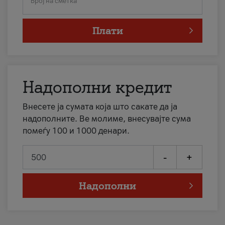
Број на сметка
Плати
Надополни кредит
Внесете ја сумата која што сакате да ја
надополните. Ве молиме, внесувајте сума
помеѓу 100 и 1000 денари.
-
+
Надополни