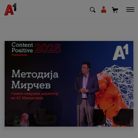
МК
EN
SQ
Приватни
Деловни
Поддршка
Надополни кредит
Плати сметка