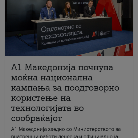
A1 Македонија почнува
моќна национална
кампања за поодговорно
користење на
технологијата во
сообраќајот
A1 Македонија заедно со Министерството за
внатрешни работи денеска и официјално ја