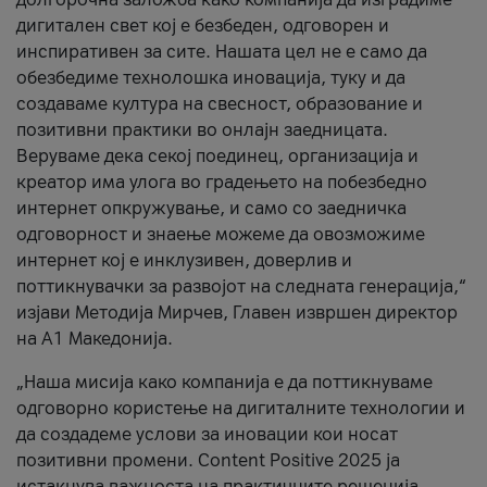
дигитален свет кој е безбеден, одговорен и
инспиративен за сите. Нашата цел не е само да
обезбедиме технолошка иновација, туку и да
создаваме култура на свесност, образование и
позитивни практики во онлајн заедницата.
Веруваме дека секој поединец, организација и
креатор има улога во градењето на побезбедно
интернет опкружување, и само со заедничка
одговорност и знаење можеме да овозможиме
интернет кој е инклузивен, доверлив и
поттикнувачки за развојот на следната генерација,“
изјави Методија Мирчев, Главен извршен директор
на А1 Македонија.
„Наша мисија како компанија е да поттикнуваме
одговорно користење на дигиталните технологии и
да создадеме услови за иновации кои носат
позитивни промени. Content Positive 2025 ја
истакнува важноста на практичните решенија,