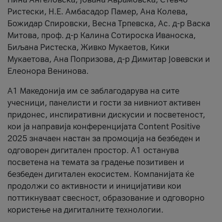
Ристески, Н.Е. Амбасадор Памер, Ана Колева,
Божидар Спировски, Весна Трпевска, Ас. д-р Васка
Митова, проф. д-р Калина Сотироска Иваноска,
Биљана Ристеска, Живко Мукаетов, Кики
Мукаетова, Ана Попризова, д-р Димитар Јовевски и
Елеонора Венинова.
А1 Македонија им се заблагодарува на сите
учесници, панелисти и гости за нивниот активен
придонес, инспиративни дискусии и посветеност,
кои ја направија конференцијата Content Positive
2025 значаен настан за промоција на безбеден и
одговорен дигитален простор. А1 останува
посветена на темата за градење позитивен и
безбеден дигитален екосистем. Компанијата ќе
продолжи со активности и иницијативи кои
поттикнуваат свесност, образование и одговорно
користење на дигиталните технологии.