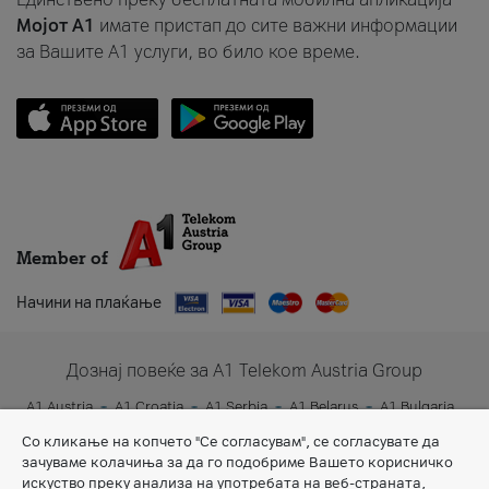
Мојот A1
имате пристап до сите важни информации
за Вашите A1 услуги, во било кое време.
Member of
Начини на плаќање
Дознај повеќе за A1 Telekom Austria Group
A1 Austria
A1 Croatia
A1 Serbia
A1 Belarus
A1 Bulgaria
A1 Slovenia
A1 Digital
Со кликање на копчето "Се согласувам", се согласувате да
зачуваме колачиња за да го подобриме Вашето корисничко
искуство преку анализа на употребата на веб-страната,