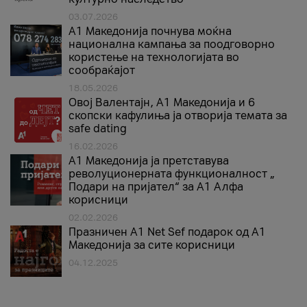
03.07.2026
A1 Македонија почнува моќна
национална кампања за поодговорно
користење на технологијата во
сообраќајот
18.05.2026
Овој Валентајн, A1 Македонија и 6
скопски кафулиња ја отворија темата за
safe dating
16.02.2026
А1 Македонија ја претставува
револуционерната функционалност „
Подари на пријател“ за А1 Алфа
корисници
02.02.2026
Празничен A1 Net Sеf подарок од А1
Македонија за сите корисници
04.12.2025