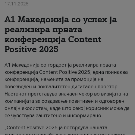
17.11.2025
За нас
А1 Македонија со успех ја
#ПодобарОнлајн
реализира првата
конференција Content
Positive 2025
А1 Македонија со гордост ја реализира првата
конференција Content Positive 2025, една поинаква
конференција, наменета за промоција на
побезбеден и поквалитетен дигитален простор.
Настанот претставува значаен чекор во визијата на
компанијата за создавање позитивен и одговорен
онлајн екосистем, каде што секој корисник може да
се чувствува заштитено и информирано.
„Content Positive 2025 ја потврдува нашата
долгорочна заложба како компанија да изградиме