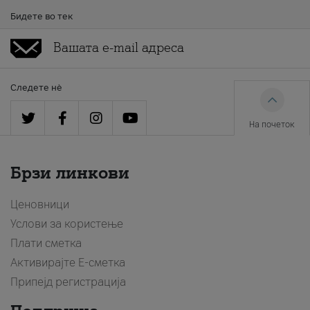
Бидете во тек
Следете нè
На почеток
Брзи линкови
Ценовници
Услови за користење
Плати сметка
Активирајте Е-сметка
Припејд регистрација