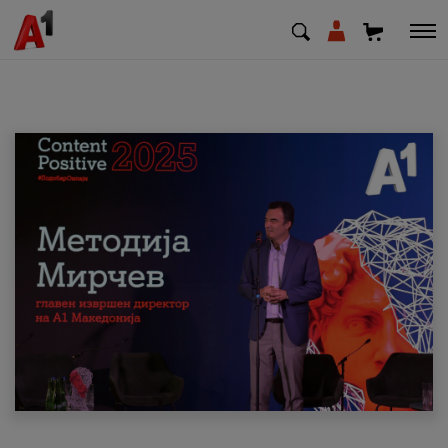
МК
EN
SQ
Приватни
Деловни
Поддршка
Надополни кредит
Плати сметка