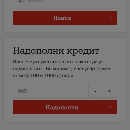
Број на сметка
Плати
Надополни кредит
Внесете ја сумата која што сакате да ја
надополните. Ве молиме, внесувајте сума
помеѓу 100 и 1000 денари.
-
+
Надополни