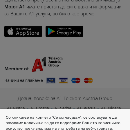
Мојот A1
имате пристап до сите важни информации
за Вашите A1 услуги, во било кое време.
Member of
Начини на плаќање
Дознај повеќе за A1 Telekom Austria Group
A1 Austria
A1 Croatia
A1 Serbia
A1 Belarus
A1 Bulgaria
A1 Slovenia
A1 Digital
Со кликање на копчето "Се согласувам", се согласувате да
зачуваме колачиња за да го подобриме Вашето корисничко
искуство преку анализа на употребата на веб-страната,