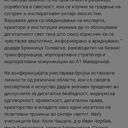
соработка и свесност, кои се клучни за градење на
сигурен и инспиративен онлајн екосистем.
Веруваме дека со обединување на експерти,
креатори и институции можеме да го обликуваме
дигиталниот свет така што секој корисник ќе се
чувствува заштитено, информирано и вреднувано,“
додаде Бранкица Толевска, раководител на бизнис
трансформација, корпоративна стратегија и
корпоративни комуникации во А1 Македонија.
На конференцијата учествуваа бројни истакнати
личности од различни области, кои со својата
експертиза и искуство дадоа значаен придонес во
дискусиите за дигитална безбедност, медиумска
одговорност, приватност, дигитални права,
креаторство и младите како идни носители на
позитивни промени во онлајн светот. Меѓу
учесниците беа: Коле Чашуле, д-р Иван Чорбев,
Нина Ангеловска, Јована Аврамовска, Стевчо