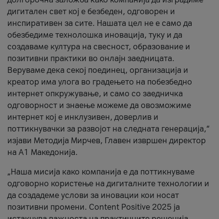
дигитален свет кој е безбеден, одговорен и
инспиративен за сите. Нашата цел не е само да
обезбедиме технолошка иновација, туку и да
создаваме култура на свесност, образование и
позитивни практики во онлајн заедницата.
Веруваме дека секој поединец, организација и
креатор има улога во градењето на побезбедно
интернет опкружување, и само со заедничка
одговорност и знаење можеме да овозможиме
интернет кој е инклузивен, доверлив и
поттикнувачки за развојот на следната генерација,“
изјави Методија Мирчев, Главен извршен директор
на А1 Македонија.
„Наша мисија како компанија е да поттикнуваме
одговорно користење на дигиталните технологии и
да создадеме услови за иновации кои носат
позитивни промени. Content Positive 2025 ја
истакнува важноста на практичните решенија,