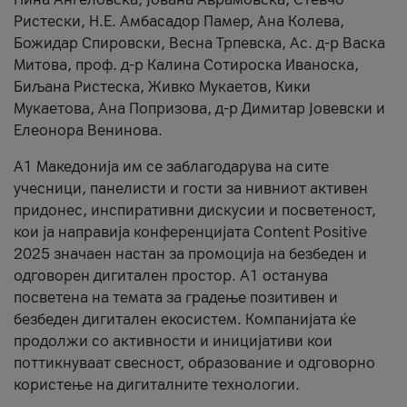
Ристески, Н.Е. Амбасадор Памер, Ана Колева,
Божидар Спировски, Весна Трпевска, Ас. д-р Васка
Митова, проф. д-р Калина Сотироска Иваноска,
Биљана Ристеска, Живко Мукаетов, Кики
Мукаетова, Ана Попризова, д-р Димитар Јовевски и
Елеонора Венинова.
А1 Македонија им се заблагодарува на сите
учесници, панелисти и гости за нивниот активен
придонес, инспиративни дискусии и посветеност,
кои ја направија конференцијата Content Positive
2025 значаен настан за промоција на безбеден и
одговорен дигитален простор. А1 останува
посветена на темата за градење позитивен и
безбеден дигитален екосистем. Компанијата ќе
продолжи со активности и иницијативи кои
поттикнуваат свесност, образование и одговорно
користење на дигиталните технологии.