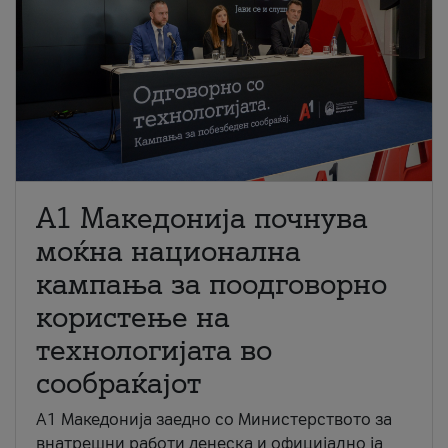
A1 Македонија почнува
моќна национална
кампања за поодговорно
користење на
технологијата во
сообраќајот
A1 Македонија заедно со Министерството за
внатрешни работи денеска и официјално ја