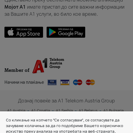
Мојот A1
имате пристап до сите важни информации
за Вашите A1 услуги, во било кое време.
Member of
Начини на плаќање
Дознај повеќе за A1 Telekom Austria Group
A1 Austria
A1 Croatia
A1 Serbia
A1 Belarus
A1 Bulgaria
A1 Slovenia
A1 Digital
Со кликање на копчето "Се согласувам", се согласувате да
зачуваме колачиња за да го подобриме Вашето корисничко
искуство преку анализа на употребата на веб-страната,