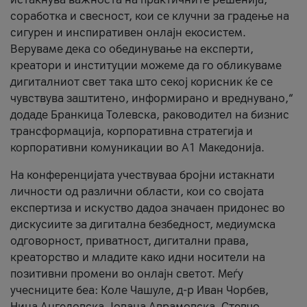
соработка и свесност, кои се клучни за градење на
сигурен и инспиративен онлајн екосистем.
Веруваме дека со обединување на експерти,
креатори и институции можеме да го обликуваме
дигиталниот свет така што секој корисник ќе се
чувствува заштитено, информирано и вреднувано,“
додаде Бранкица Толевска, раководител на бизнис
трансформација, корпоративна стратегија и
корпоративни комуникации во А1 Македонија.
На конференцијата учествуваа бројни истакнати
личности од различни области, кои со својата
експертиза и искуство дадоа значаен придонес во
дискусиите за дигитална безбедност, медиумска
одговорност, приватност, дигитални права,
креаторство и младите како идни носители на
позитивни промени во онлајн светот. Меѓу
учесниците беа: Коле Чашуле, д-р Иван Чорбев,
Нина Ангеловска, Јована Аврамовска, Стевчо