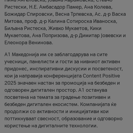
Ристески, Н.Е. Амбасадор Памер, Ана Колева,
Божидар Спировски, Весна Трпевска, Ас. д-р Васка
Митова, проф. д-р Калина Сотироска Иваноска,
Биљана Ристеска, Живко Мукаетов, Кики
Мукаетова, Ана Попризова, д-р Димитар Јовевски и
Елеонора Венинова.
А1 Македонија им се заблагодарува на сите
учесници, панелисти и гости за нивниот активен
придонес, инспиративни дискусии и посветеност,
кои ја направија конференцијата Content Positive
2025 значаен настан за промоција на безбеден и
одговорен дигитален простор. А1 останува
посветена на темата за градење позитивен и
безбеден дигитален екосистем. Компанијата ќе
продолжи со активности и иницијативи кои
поттикнуваат свесност, образование и одговорно
користење на дигиталните технологии.