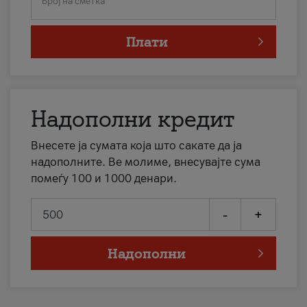
Број на сметка
Плати
Надополни кредит
Внесете ја сумата која што сакате да ја
надополните. Ве молиме, внесувајте сума
помеѓу 100 и 1000 денари.
-
+
Надополни