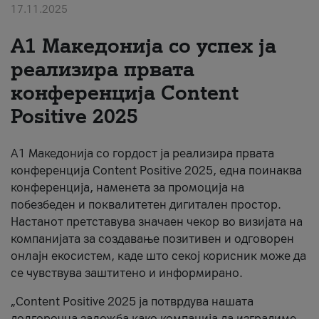
17.11.2025
За нас
А1 Македонија со успех ја
#ПодобарОнлајн
реализира првата
конференција Content
Positive 2025
А1 Македонија со гордост ја реализира првата
конференција Content Positive 2025, една поинаква
конференција, наменета за промоција на
побезбеден и поквалитетен дигитален простор.
Настанот претставува значаен чекор во визијата на
компанијата за создавање позитивен и одговорен
онлајн екосистем, каде што секој корисник може да
се чувствува заштитено и информирано.
„Content Positive 2025 ја потврдува нашата
долгорочна заложба како компанија да изградиме