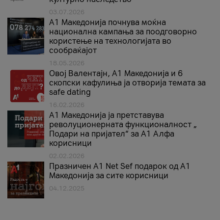
03.07.2026
A1 Македонија почнува моќна
национална кампања за поодговорно
користење на технологијата во
сообраќајот
18.05.2026
Овој Валентајн, A1 Македонија и 6
скопски кафулиња ја отворија темата за
safe dating
16.02.2026
А1 Македонија ја претставува
револуционерната функционалност „
Подари на пријател“ за А1 Алфа
корисници
02.02.2026
Празничен A1 Net Sеf подарок од А1
Македонија за сите корисници
04.12.2025