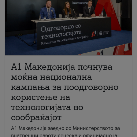
A1 Македонија почнува
моќна национална
кампања за поодговорно
користење на
технологијата во
сообраќајот
A1 Македонија заедно со Министерството за
внатрешни работи денеска и официјално ја