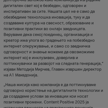
дигитален свет кој е безбеден, одговорен и
инспиративен за сите. Нашата цел не е само да
обезбедиме технолошка иновација, туку и да
создаваме култура на свесност, образование и
позитивни практики во онлајн заедницата.
Веруваме дека секој поединец, организација и
креатор има улога во градењето на побезбедно
интернет опкружување, и само со заедничка
одговорност и знаење можеме да овозможиме
интернет кој е инклузивен, доверлив и
поттикнувачки за развојот на следната генерација,“
изјави Методија Мирчев, Главен извршен директор
на А1 Македонија.
„Наша мисија како компанија е да поттикнуваме
одговорно користење на дигиталните технологии и
да создадеме услови за иновации кои носат
позитивни промени. Content Positive 2025 ја
истакнува важноста на практичните решенија,