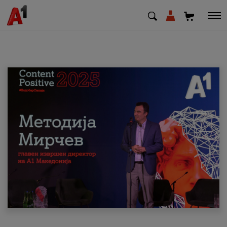
МК
EN
SQ
Приватни
Деловни
Поддршка
Надополни кредит
Плати сметка