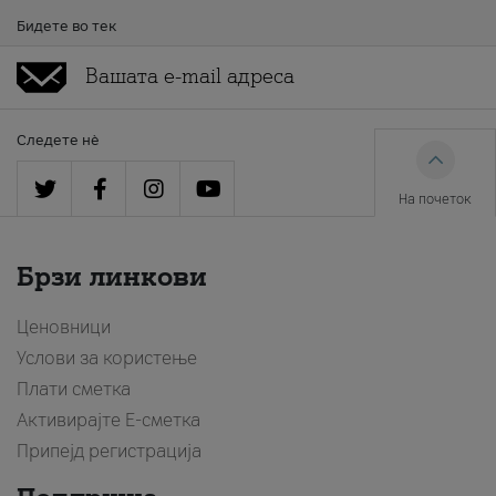
Бидете во тек
Следете нè
На почеток
Брзи линкови
Ценовници
Услови за користење
Плати сметка
Активирајте Е-сметка
Припејд регистрација