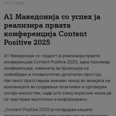
17.11.2025
За нас
А1 Македонија со успех ја
#ПодобарОнлајн
реализира првата
конференција Content
Positive 2025
А1 Македонија со гордост ја реализира првата
конференција Content Positive 2025, една поинаква
конференција, наменета за промоција на
побезбеден и поквалитетен дигитален простор.
Настанот претставува значаен чекор во визијата на
компанијата за создавање позитивен и одговорен
онлајн екосистем, каде што секој корисник може да
се чувствува заштитено и информирано.
„Content Positive 2025 ја потврдува нашата
долгорочна заложба како компанија да изградиме