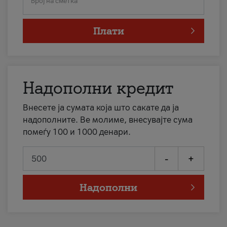
Број на сметка
Плати
Надополни кредит
Внесете ја сумата која што сакате да ја
надополните. Ве молиме, внесувајте сума
помеѓу 100 и 1000 денари.
-
+
Надополни