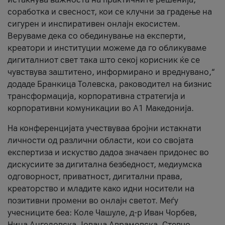
соработка и свесност, кои се клучни за градење на
сигурен и инспиративен онлајн екосистем.
Веруваме дека со обединување на експерти,
креатори и институции можеме да го обликуваме
дигиталниот свет така што секој корисник ќе се
чувствува заштитено, информирано и вреднувано,“
додаде Бранкица Толевска, раководител на бизнис
трансформација, корпоративна стратегија и
корпоративни комуникации во А1 Македонија.
На конференцијата учествуваа бројни истакнати
личности од различни области, кои со својата
експертиза и искуство дадоа значаен придонес во
дискусиите за дигитална безбедност, медиумска
одговорност, приватност, дигитални права,
креаторство и младите како идни носители на
позитивни промени во онлајн светот. Меѓу
учесниците беа: Коле Чашуле, д-р Иван Чорбев,
Нина Ангеловска, Јована Аврамовска, Стевчо