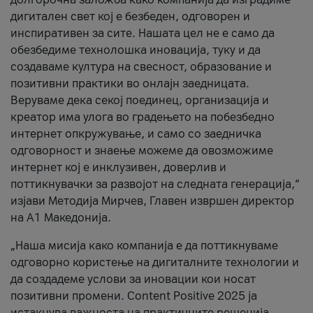
дигитален свет кој е безбеден, одговорен и
инспиративен за сите. Нашата цел не е само да
обезбедиме технолошка иновација, туку и да
создаваме култура на свесност, образование и
позитивни практики во онлајн заедницата.
Веруваме дека секој поединец, организација и
креатор има улога во градењето на побезбедно
интернет опкружување, и само со заедничка
одговорност и знаење можеме да овозможиме
интернет кој е инклузивен, доверлив и
поттикнувачки за развојот на следната генерација,“
изјави Методија Мирчев, Главен извршен директор
на А1 Македонија.
„Наша мисија како компанија е да поттикнуваме
одговорно користење на дигиталните технологии и
да создадеме услови за иновации кои носат
позитивни промени. Content Positive 2025 ја
истакнува важноста на практичните решенија,