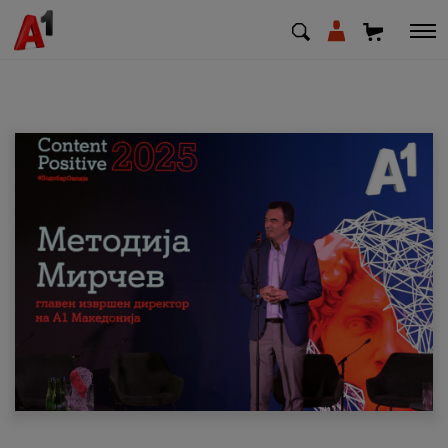
МК
EN
SQ
Приватни
Деловни
Поддршка
Надополни кредит
Плати сметка