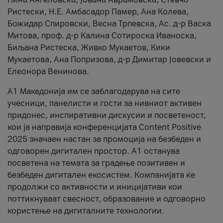
Ристески, Н.Е. Амбасадор Памер, Ана Колева,
Божидар Спировски, Весна Трпевска, Ас. д-р Васка
Митова, проф. д-р Калина Сотироска Иваноска,
Биљана Ристеска, Живко Мукаетов, Кики
Мукаетова, Ана Попризова, д-р Димитар Јовевски и
Елеонора Венинова.
А1 Македонија им се заблагодарува на сите
учесници, панелисти и гости за нивниот активен
придонес, инспиративни дискусии и посветеност,
кои ја направија конференцијата Content Positive
2025 значаен настан за промоција на безбеден и
одговорен дигитален простор. А1 останува
посветена на темата за градење позитивен и
безбеден дигитален екосистем. Компанијата ќе
продолжи со активности и иницијативи кои
поттикнуваат свесност, образование и одговорно
користење на дигиталните технологии.