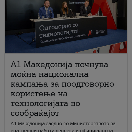
A1 Македонија почнува
моќна национална
кампања за поодговорно
користење на
технологијата во
сообраќајот
A1 Македонија заедно со Министерството за
внатрешни работи денеска и официјално ја