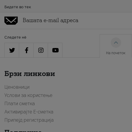
Бидете во тек
Следете нè
На почеток
Брзи линкови
Ценовници
Услови за користење
Плати сметка
Активирајте Е-сметка
Припејд регистрација