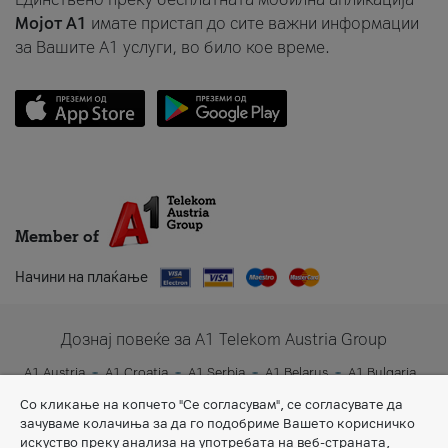
Мојот A1
имате пристап до сите важни информации
за Вашите A1 услуги, во било кое време.
Member of
Начини на плаќање
Дознај повеќе за A1 Telekom Austria Group
A1 Austria
A1 Croatia
A1 Serbia
A1 Belarus
A1 Bulgaria
A1 Slovenia
A1 Digital
Со кликање на копчето "Се согласувам", се согласувате да
зачуваме колачиња за да го подобриме Вашето корисничко
искуство преку анализа на употребата на веб-страната,