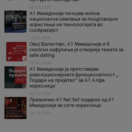
03.07.2026
A1 Македонија почнува моќна
национална кампања за поодговорно
користење на технологијата во
сообраќајот
18.05.2026
Овој Валентајн, A1 Македонија и 6
скопски кафулиња ја отворија темата за
safe dating
16.02.2026
А1 Македонија ја претставува
револуционерната функционалност „
Подари на пријател“ за А1 Алфа
корисници
02.02.2026
Празничен A1 Net Sеf подарок од А1
Македонија за сите корисници
04.12.2025