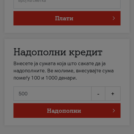
Број на сметка
Плати
Надополни кредит
Внесете ја сумата која што сакате да ја
надополните. Ве молиме, внесувајте сума
помеѓу 100 и 1000 денари.
-
+
Надополни