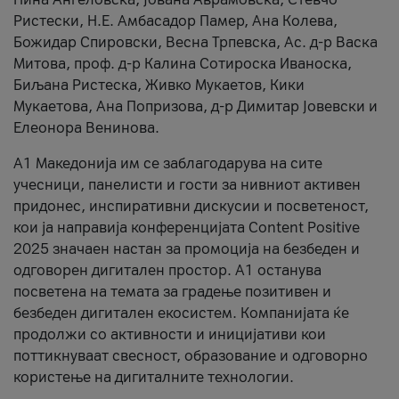
Ристески, Н.Е. Амбасадор Памер, Ана Колева,
Божидар Спировски, Весна Трпевска, Ас. д-р Васка
Митова, проф. д-р Калина Сотироска Иваноска,
Биљана Ристеска, Живко Мукаетов, Кики
Мукаетова, Ана Попризова, д-р Димитар Јовевски и
Елеонора Венинова.
А1 Македонија им се заблагодарува на сите
учесници, панелисти и гости за нивниот активен
придонес, инспиративни дискусии и посветеност,
кои ја направија конференцијата Content Positive
2025 значаен настан за промоција на безбеден и
одговорен дигитален простор. А1 останува
посветена на темата за градење позитивен и
безбеден дигитален екосистем. Компанијата ќе
продолжи со активности и иницијативи кои
поттикнуваат свесност, образование и одговорно
користење на дигиталните технологии.