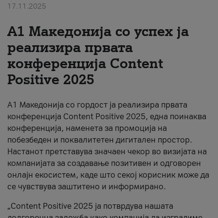
17.11.2025
За нас
А1 Македонија со успех ја
#ПодобарОнлајн
реализира првата
конференција Content
Positive 2025
А1 Македонија со гордост ја реализира првата
конференција Content Positive 2025, една поинаква
конференција, наменета за промоција на
побезбеден и поквалитетен дигитален простор.
Настанот претставува значаен чекор во визијата на
компанијата за создавање позитивен и одговорен
онлајн екосистем, каде што секој корисник може да
се чувствува заштитено и информирано.
„Content Positive 2025 ја потврдува нашата
долгорочна заложба како компанија да изградиме