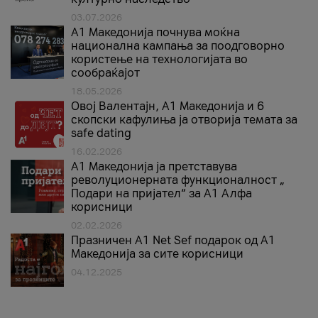
03.07.2026
A1 Македонија почнува моќна
национална кампања за поодговорно
користење на технологијата во
сообраќајот
18.05.2026
Овој Валентајн, A1 Македонија и 6
скопски кафулиња ја отворија темата за
safe dating
16.02.2026
А1 Македонија ја претставува
револуционерната функционалност „
Подари на пријател“ за А1 Алфа
корисници
02.02.2026
Празничен A1 Net Sеf подарок од А1
Македонија за сите корисници
04.12.2025