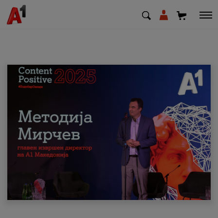
МК
EN
SQ
Приватни
Деловни
Поддршка
Надополни кредит
Плати сметка