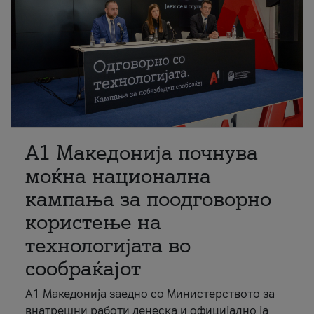
A1 Македонија почнува
моќна национална
кампања за поодговорно
користење на
технологијата во
сообраќајот
A1 Македонија заедно со Министерството за
внатрешни работи денеска и официјално ја