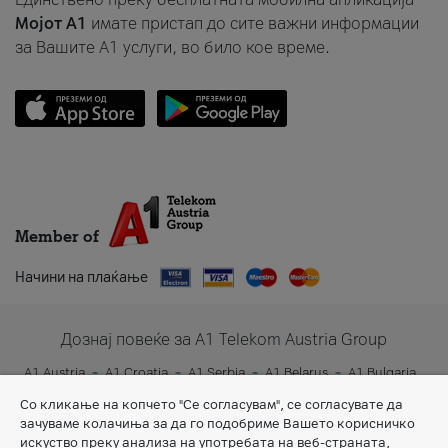
Мојот A1
имате пристап до сите важни информации
за Вашите A1 услуги, во било кое време.
Member of
Начини на плаќање
Дознај повеќе за A1 Telekom Austria Group
A1 Austria
A1 Croatia
A1 Serbia
A1 Belarus
A1 Bulgaria
A1 Slovenia
A1 Digital
Со кликање на копчето "Се согласувам", се согласувате да
зачуваме колачиња за да го подобриме Вашето корисничко
искуство преку анализа на употребата на веб-страната,