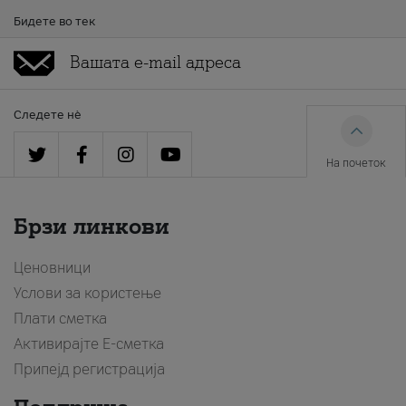
Бидете во тек
Следете нè
На почеток
Брзи линкови
Ценовници
Услови за користење
Плати сметка
Активирајте Е-сметка
Припејд регистрација