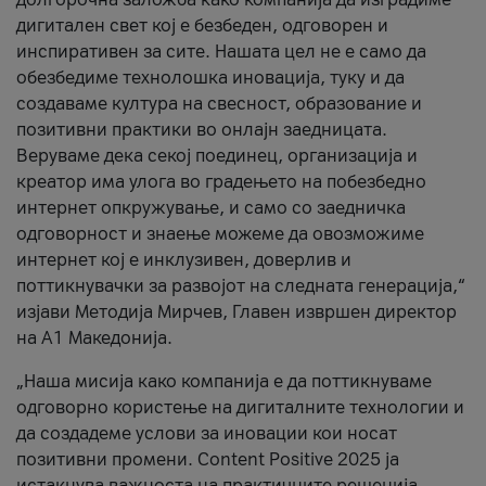
дигитален свет кој е безбеден, одговорен и
инспиративен за сите. Нашата цел не е само да
обезбедиме технолошка иновација, туку и да
создаваме култура на свесност, образование и
позитивни практики во онлајн заедницата.
Веруваме дека секој поединец, организација и
креатор има улога во градењето на побезбедно
интернет опкружување, и само со заедничка
одговорност и знаење можеме да овозможиме
интернет кој е инклузивен, доверлив и
поттикнувачки за развојот на следната генерација,“
изјави Методија Мирчев, Главен извршен директор
на А1 Македонија.
„Наша мисија како компанија е да поттикнуваме
одговорно користење на дигиталните технологии и
да создадеме услови за иновации кои носат
позитивни промени. Content Positive 2025 ја
истакнува важноста на практичните решенија,