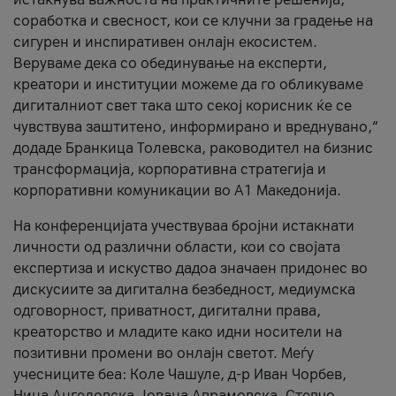
соработка и свесност, кои се клучни за градење на
сигурен и инспиративен онлајн екосистем.
Веруваме дека со обединување на експерти,
креатори и институции можеме да го обликуваме
дигиталниот свет така што секој корисник ќе се
чувствува заштитено, информирано и вреднувано,“
додаде Бранкица Толевска, раководител на бизнис
трансформација, корпоративна стратегија и
корпоративни комуникации во А1 Македонија.
На конференцијата учествуваа бројни истакнати
личности од различни области, кои со својата
експертиза и искуство дадоа значаен придонес во
дискусиите за дигитална безбедност, медиумска
одговорност, приватност, дигитални права,
креаторство и младите како идни носители на
позитивни промени во онлајн светот. Меѓу
учесниците беа: Коле Чашуле, д-р Иван Чорбев,
Нина Ангеловска, Јована Аврамовска, Стевчо