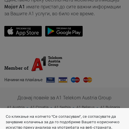
Мојот A1
имате пристап до сите важни информации
за Вашите A1 услуги, во било кое време.
Member of
Начини на плаќање
Дознај повеќе за A1 Telekom Austria Group
A1 Austria
A1 Croatia
A1 Serbia
A1 Belarus
A1 Bulgaria
A1 Slovenia
A1 Digital
Со кликање на копчето "Се согласувам", се согласувате да
зачуваме колачиња за да го подобриме Вашето корисничко
искуство преку анализа на употребата на веб-страната,