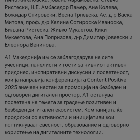
Ристески, Н.Е. Амбасадор Памер, Ана Колева,
Божидар Спировски, Весна Трпевска, Ас. д-р Васка
Митова, проф. д-р Калина Сотироска Иваноска,
Биљана Ристеска, Живко Мукаетов, Кики
Мукаетова, Ана Попризова, д-р Димитар Јовевски и
Елеонора Венинова.
А1 Македонија им се заблагодарува на сите
учесници, панелисти и гости за нивниот активен
придонес, инспиративни дискусии и посветеност,
кои ја направија конференцијата Content Positive
2025 значаен настан за промоција на безбеден и
одговорен дигитален простор. А1 останува
посветена на темата за градење позитивен и
безбеден дигитален екосистем. Компанијата ќе
продолжи со активности и иницијативи кои
поттикнуваат свесност, образование и одговорно
користење на дигиталните технологии.