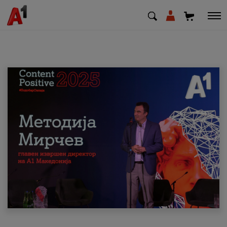
МК
EN
SQ
Приватни
Деловни
Поддршка
Надополни кредит
Плати сметка