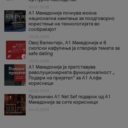
03.07.2026
A1 Македонија почнува моќна
национална кампања за поодговорно
користење на технологијата во
сообраќајот
18.05.2026
Овој Валентајн, A1 Македонија и 6
скопски кафулиња ја отворија темата за
safe dating
16.02.2026
А1 Македонија ја претставува
револуционерната функционалност „
Подари на пријател“ за А1 Алфа
корисници
02.02.2026
Празничен A1 Net Sеf подарок од А1
Македонија за сите корисници
04.12.2025