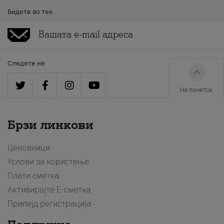
Бидете во тек
Следете нè
На почеток
Брзи линкови
Ценовници
Услови за користење
Плати сметка
Активирајте Е-сметка
Припејд регистрација