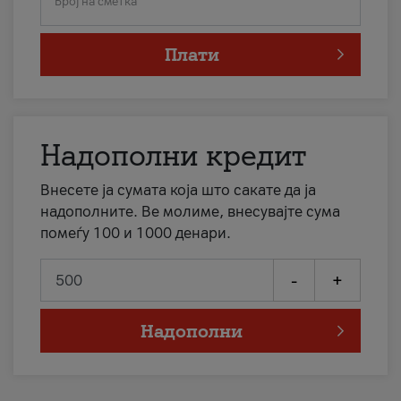
Број на сметка
Плати
Надополни кредит
Внесете ја сумата која што сакате да ја
надополните. Ве молиме, внесувајте сума
помеѓу 100 и 1000 денари.
-
+
Надополни