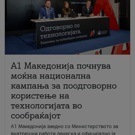
A1 Македонија почнува
моќна национална
кампања за поодговорно
користење на
технологијата во
сообраќајот
A1 Македонија заедно со Министерството за
внатрешни работи денеска и официјално ја