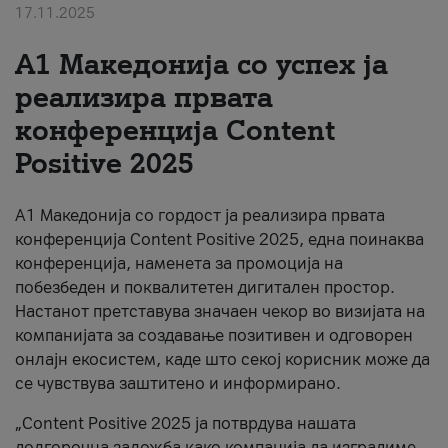
17.11.2025
За нас
А1 Македонија со успех ја
#ПодобарОнлајн
реализира првата
конференција Content
Positive 2025
А1 Македонија со гордост ја реализира првата
конференција Content Positive 2025, една поинаква
конференција, наменета за промоција на
побезбеден и поквалитетен дигитален простор.
Настанот претставува значаен чекор во визијата на
компанијата за создавање позитивен и одговорен
онлајн екосистем, каде што секој корисник може да
се чувствува заштитено и информирано.
„Content Positive 2025 ја потврдува нашата
долгорочна заложба како компанија да изградиме