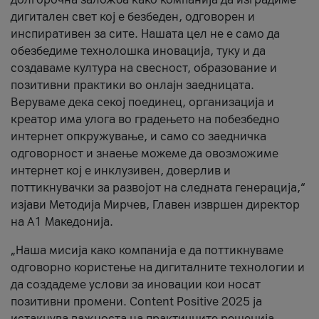
дигитален свет кој е безбеден, одговорен и
инспиративен за сите. Нашата цел не е само да
обезбедиме технолошка иновација, туку и да
создаваме култура на свесност, образование и
позитивни практики во онлајн заедницата.
Веруваме дека секој поединец, организација и
креатор има улога во градењето на побезбедно
интернет опкружување, и само со заедничка
одговорност и знаење можеме да овозможиме
интернет кој е инклузивен, доверлив и
поттикнувачки за развојот на следната генерација,“
изјави Методија Мирчев, Главен извршен директор
на А1 Македонија.
„Наша мисија како компанија е да поттикнуваме
одговорно користење на дигиталните технологии и
да создадеме услови за иновации кои носат
позитивни промени. Content Positive 2025 ја
истакнува важноста на практичните решенија,