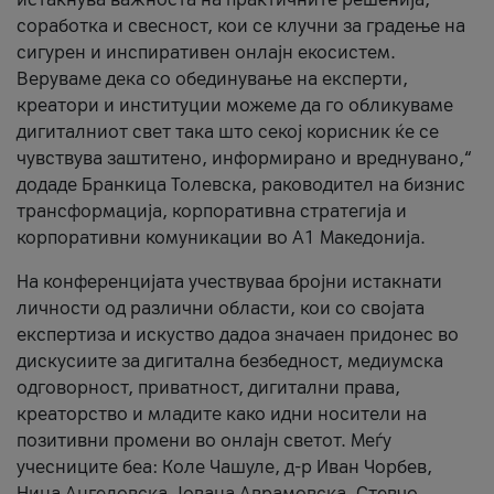
соработка и свесност, кои се клучни за градење на
сигурен и инспиративен онлајн екосистем.
Веруваме дека со обединување на експерти,
креатори и институции можеме да го обликуваме
дигиталниот свет така што секој корисник ќе се
чувствува заштитено, информирано и вреднувано,“
додаде Бранкица Толевска, раководител на бизнис
трансформација, корпоративна стратегија и
корпоративни комуникации во А1 Македонија.
На конференцијата учествуваа бројни истакнати
личности од различни области, кои со својата
експертиза и искуство дадоа значаен придонес во
дискусиите за дигитална безбедност, медиумска
одговорност, приватност, дигитални права,
креаторство и младите како идни носители на
позитивни промени во онлајн светот. Меѓу
учесниците беа: Коле Чашуле, д-р Иван Чорбев,
Нина Ангеловска, Јована Аврамовска, Стевчо