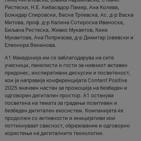
Ристески, Н.Е. Амбасадор Памер, Ана Колева,
Божидар Спировски, Весна Трпевска, Ас. д-р Васка
Митова, проф. д-р Калина Сотироска Иваноска,
Биљана Ристеска, Живко Мукаетов, Кики
Мукаетова, Ана Попризова, д-р Димитар Јовевски и
Елеонора Венинова.
А1 Македонија им се заблагодарува на сите
учесници, панелисти и гости за нивниот активен
придонес, инспиративни дискусии и посветеност,
кои ја направија конференцијата Content Positive
2025 значаен настан за промоција на безбеден и
одговорен дигитален простор. А1 останува
посветена на темата за градење позитивен и
безбеден дигитален екосистем. Компанијата ќе
продолжи со активности и иницијативи кои
поттикнуваат свесност, образование и одговорно
користење на дигиталните технологии.