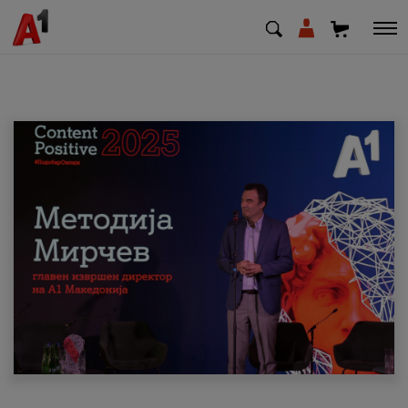
МК
EN
SQ
Приватни
Деловни
Поддршка
Надополни кредит
Плати сметка