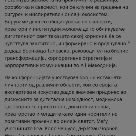
соработка и свесност, кои се клучни за градење на
сигурен и инспиративен онлајн екосистем.
Веруваме дека со обединување на експерти,
креатори и институции можеме да го обликуваме
дигиталниот свет така што секој корисник ќе се
чувствува заштитено, информирано и вреднувано,“
додаде Бранкица Толевска, раководител на бизнис
трансформација, корпоративна стратегија и
корпоративни комуникации во А1 Македонија.
На конференцијата учествуваа бројни истакнати
личности од различни области, кои со својата
експертиза и искуство дадоа значаен придонес во
дискусиите за дигитална безбедност, медиумска
одговорност, приватност, дигитални права,
креаторство и младите како идни носители на
позитивни промени во онлајн светот. Меѓу
учесниците беа: Коле Чашуле, д-р Иван Чорбев,
Нина Ангеловска, Јована Аврамовска, Стевчо