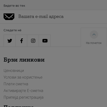
Бидете во тек
Следете нè
На почеток
Брзи линкови
Ценовници
Услови за користење
Плати сметка
Активирајте Е-сметка
Припејд регистрација