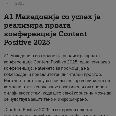
17.11.2025
За нас
А1 Македонија со успех ја
#ПодобарОнлајн
реализира првата
конференција Content
Positive 2025
А1 Македонија со гордост ја реализира првата
конференција Content Positive 2025, една поинаква
конференција, наменета за промоција на
побезбеден и поквалитетен дигитален простор.
Настанот претставува значаен чекор во визијата на
компанијата за создавање позитивен и одговорен
онлајн екосистем, каде што секој корисник може да
се чувствува заштитено и информирано.
„Content Positive 2025 ја потврдува нашата
долгорочна заложба како компанија да изградиме