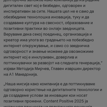
дигитален свет кој е безбеден, одговорен и
инспиративен за сите. Нашата цел не е само да
обезбедиме технолошка иновација, туку и да
создаваме култура на свесност, образование и
позитивни практики во онлајн заедницата.
Веруваме дека секој поединец, организација и
креатор има улога во градењето на побезбедно
интернет опкружување, и само со заедничка
одговорност и знаење можеме да овозможиме
интернет кој е инклузивен, доверлив и
поттикнувачки за развојот на следната генерација,“
изјави Методија Мирчев, Главен извршен директор
на А1 Македонија.
„Наша мисија како компанија е да поттикнуваме
одговорно користење на дигиталните технологии и
да создадеме услови за иновации кои носат
позитивни промени. Content Positive 2025 ја
истакнува важноста на практичните решенија,