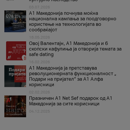
03.07.2026
A1 Македонија почнува моќна
национална кампања за поодговорно
користење на технологијата во
сообраќајот
18.05.2026
Овој Валентајн, A1 Македонија и 6
скопски кафулиња ја отворија темата за
safe dating
16.02.2026
А1 Македонија ја претставува
револуционерната функционалност „
Подари на пријател“ за А1 Алфа
корисници
02.02.2026
Празничен A1 Net Sеf подарок од А1
Македонија за сите корисници
04.12.2025