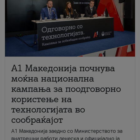
A1 Македонија почнува
моќна национална
кампања за поодговорно
користење на
технологијата во
сообраќајот
A1 Македонија заедно со Министерството за
внатрешни работи денеска и официјално ја