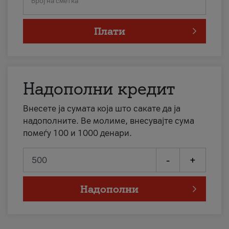
Број на сметка
Плати
Надополни кредит
Внесете ја сумата која што сакате да ја
надополните. Ве молиме, внесувајте сума
помеѓу 100 и 1000 денари.
-
+
Надополни