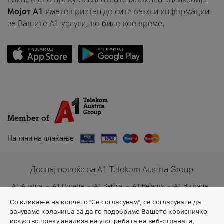
Мојот A1
имате пристап до сите важни информации
за Вашите A1 услуги, во било кое време.
Member of
Начини на плаќање
Дознај повеќе за A1 Telekom Austria Group
A1 Austria
A1 Croatia
A1 Serbia
A1 Belarus
A1 Bulgaria
A1 Slovenia
A1 Digital
Со кликање на копчето "Се согласувам", се согласувате да
зачуваме колачиња за да го подобриме Вашето корисничко
искуство преку анализа на употребата на веб-страната,