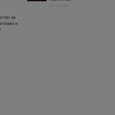
04.12.2025
астан за
зитивен и
т