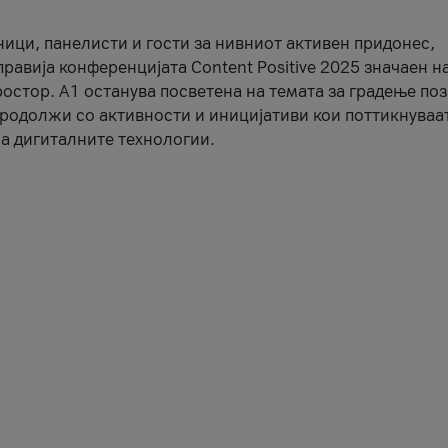
ници, панелисти и гости за нивниот активен придонес,
правија конференцијата Content Positive 2025 значаен н
остор. А1 останува посветена на темата за градење по
продолжи со активности и иницијативи кои поттикнуваа
а дигиталните технологии.