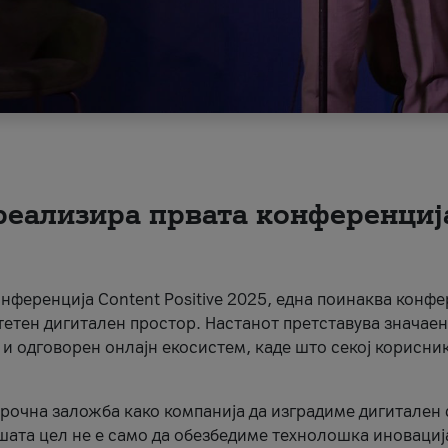
 реализира првата конференциј
онференција Content Positive 2025, една поинаква конфе
тетен дигитален простор. Настанот претставува значаен
 и одговорен онлајн екосистем, каде што секој корисни
орочна заложба како компанија да изградиме дигитален с
шата цел не е само да обезбедиме технолошка иновација