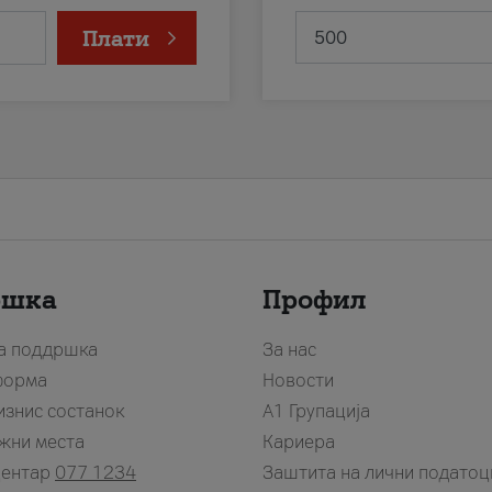
Плати
ршка
Профил
за поддршка
За нас
форма
Новости
изнис состанок
А1 Групација
жни места
Кариера
центар
077 1234
Заштита на лични податоц