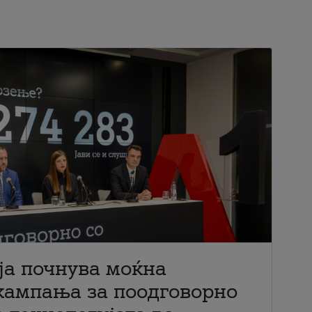
ја почнува моќна
кампања за поодговорно