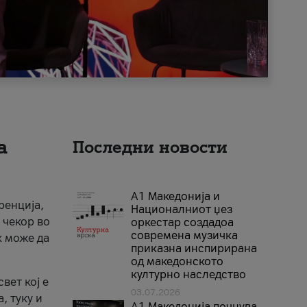
а
Последни новости
А1 Македонија и
ренција,
Националниот џез
 чекор во
оркестар создадоа
современа музичка
к може да
приказна инспирирана
од македонското
културно наследство
вет кој е
03.07.2026
, туку и
A1 Македонија почнува