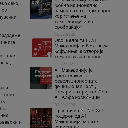
ека секој
моќна национална
 со
кампања за поодговорно
користење на
нувачки
технологијата во
а.
сообраќајот
18.05.2026
создадеме
Овој Валентајн, A1
тичните
Македонија и 6 скопски
кафулиња ја отворија
от свет
темата за safe dating
вска,
16.02.2026
А1 Македонија ја
претставува
револуционерната
функционалност „
за и
Подари на пријател“ за
атност,
А1 Алфа корисници
еѓу
02.02.2026
.Е.
Празничен A1 Net Sеf
лина
подарок од А1
Македонија за сите
овевски и
корисници