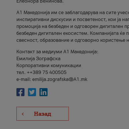
Елеонора Венинова.
А1 Македонија им се заблагодарува на сите учес
инспиративни дискусии и посветеност, кои ја на
промоција на безбеден и одговорен дигитален пр
безбеден дигитален екосистем. Компанијата ќе 
свесност, образование и одговорно користење н
Контакт за медиуми А1 Македонија:
Емилија Зографска
Корпоративни комуникации
тел. ++389 75 400505
e-mail: emilija.zografska@A1.mk
Назад