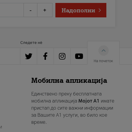
-
+
Надополни
Следете нè
На почеток
Мобилна апликација
Единствено преку бесплатната
мобилна апликација
Мојот A1
имате
пристап до сите важни информации
за Вашите A1 услуги, во било кое
време.
и