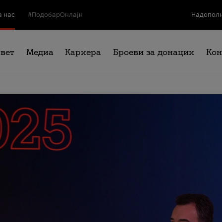
а нас
#ПодобарОнлајн
Надополн
свет
Медиа
Кариера
Броеви за донации
Кон