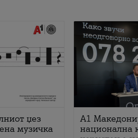
лниот џез
A1 Македони
мена музичка
национална 