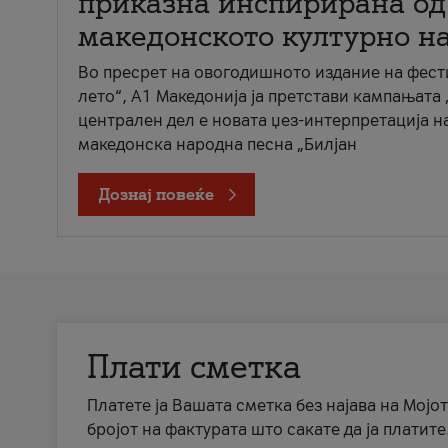
приказна инспирирана од
македонското културно н
Во пресрет на овогодишното издание на фест
лето“, А1 Македонија ја претстави кампањата 
централен дел е новата џез-интерпретација н
македонска народна песна „Билјан
Дознај повеќе
Плати сметка
Платете ја Вашата сметка без најава на Мојот
бројот на фактурата што сакате да ја платите