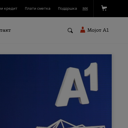
и кредит
Плати сметка
Поддршка
МК
такт
Мојот A1