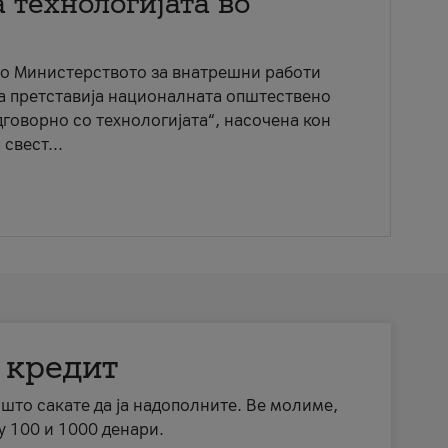
 технологијата во
со Министерството за внатрешни работи
ја претставија националната општествено
говорно со технологијата“, насочена кон
свест...
 кредит
а што сакате да ја надополните. Ве молиме,
у 100 и 1000 денари.