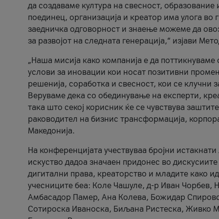
да создаваме култура на свесност, образование 
поединец, организација и креатор има улога во
заедничка одговорност и знаење можеме да ово
за развојот на следната генерација,“ изјави Ме
„Наша мисија како компанија е да поттикнуваме
услови за иновации кои носат позитивни промени
решенија, соработка и свесност, кои се клучни 
Веруваме дека со обединување на експерти, кре
така што секој корисник ќе се чувствува зашти
раководител на бизнис трансформација, корпор
Македонија.
На конференцијата учествуваа бројни истакнати 
искуство дадоа значаен придонес во дискусиите
дигитални права, креаторство и младите како ид
учесниците беа: Коле Чашуле, д-р Иван Чорбев, 
Амбасадор Памер, Ана Колева, Божидар Спировск
Сотироска Иваноска, Биљана Ристеска, Живко Му