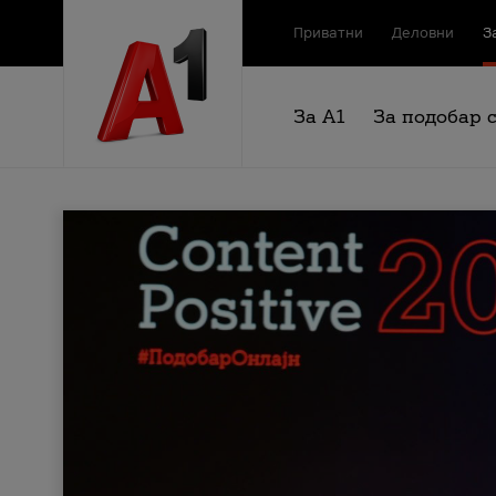
Приватни
Деловни
З
За А1
За подобар 