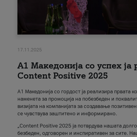
17.11.2025
А1 Македонија со успех ја
Content Positive 2025
А1 Македонија со гордост ја реализира првата к
наменета за промоција на побезбеден и поквали
визијата на компанијата за создавање позитивен
се чувствува заштитено и информирано.
„Content Positive 2025 ја потврдува нашата долг
безбеден, одговорен и инспиративен за сите. На