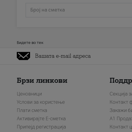
Број на сметка
Бидете во тек
Брзи линкови
Подд
Ценовници
Секција 
Услови за користење
Контакт 
Плати сметка
Закажи б
Активирајте Е-сметка
A1 Прода
Припејд регистрација
Контакт 