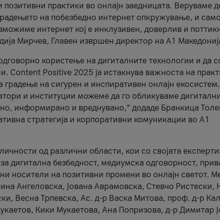
и позитивни практики во онлајн заедницата. Веруваме д
 градењето на побезбедно интернет опкружување, и само
зможиме интернет кој е инклузивен, доверлив и поттик
тодија Мирчев, Главен извршен директор на А1 Македониј
 одговорно користење на дигиталните технологии и да 
. Content Positive 2025 ја истакнува важноста на прак
за градење на сигурен и инспиративен онлајн екосистем.
атори и институции можеме да го обликуваме дигитални
тено, информирано и вреднувано,“ додаде Бранкица Толе
ативна стратегија и корпоративни комуникации во А1
личности од различни области, кои со својата експерти
 за дигитална безбедност, медиумска одговорност, прив
ни носители на позитивни промени во онлајн светот. М
Нина Ангеловска, Јована Аврамовска, Стевчо Ристески, Н
и, Весна Трпевска, Ас. д-р Васка Митова, проф. д-р Ка
каетов, Кики Мукаетова, Ана Попризова, д-р Димитар Ј