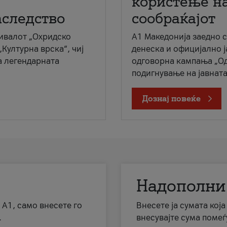
користење на
аследство
сообраќајот
ивалот „Охридско
A1 Македонија заедно 
„Културна врска“, чиј
денеска и официјално 
а легендарната
одговорна кампања „Од
подигнување на јавната 
Дознај повеќе
Надополни
 А1, само внесете го
Внесете ја сумата кој
.
внесувајте сума помеѓ