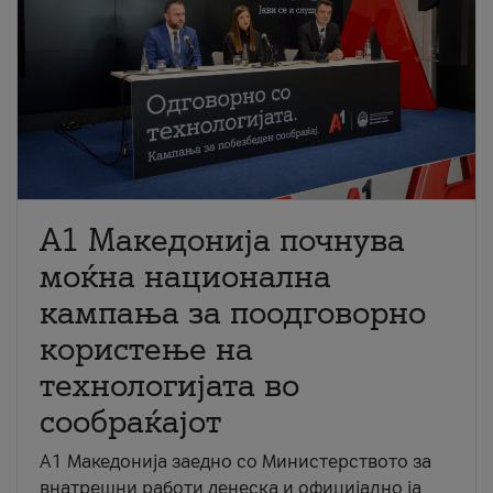
A1 Македонија почнува
моќна национална
кампања за поодговорно
користење на
технологијата во
сообраќајот
A1 Македонија заедно со Министерството за
внатрешни работи денеска и официјално ја