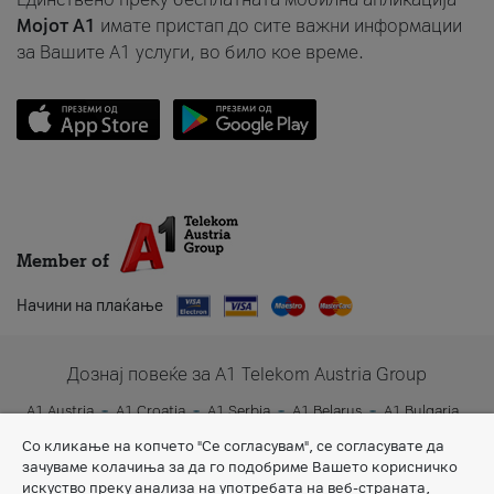
Мојот A1
имате пристап до сите важни информации
за Вашите A1 услуги, во било кое време.
Member of
Начини на плаќање
Дознај повеќе за A1 Telekom Austria Group
A1 Austria
A1 Croatia
A1 Serbia
A1 Belarus
A1 Bulgaria
A1 Slovenia
A1 Digital
Со кликање на копчето "Се согласувам", се согласувате да
зачуваме колачиња за да го подобриме Вашето корисничко
искуство преку анализа на употребата на веб-страната,