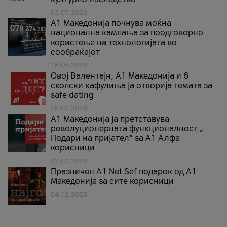
03.07.2026
A1 Македонија почнува моќна
национална кампања за поодговорно
користење на технологијата во
сообраќајот
18.05.2026
Овој Валентајн, A1 Македонија и 6
скопски кафулиња ја отворија темата за
safe dating
16.02.2026
А1 Македонија ја претставува
револуционерната функционалност „
Подари на пријател“ за А1 Алфа
корисници
02.02.2026
Празничен A1 Net Sеf подарок од А1
Македонија за сите корисници
04.12.2025