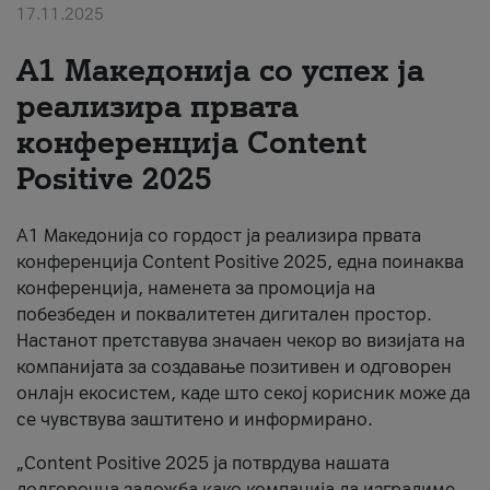
17.11.2025
За нас
А1 Македонија со успех ја
#ПодобарОнлајн
реализира првата
конференција Content
Positive 2025
А1 Македонија со гордост ја реализира првата
конференција Content Positive 2025, една поинаква
конференција, наменета за промоција на
побезбеден и поквалитетен дигитален простор.
Настанот претставува значаен чекор во визијата на
компанијата за создавање позитивен и одговорен
онлајн екосистем, каде што секој корисник може да
се чувствува заштитено и информирано.
„Content Positive 2025 ја потврдува нашата
долгорочна заложба како компанија да изградиме