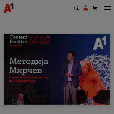
МК
EN
SQ
Приватни
Деловни
Поддршка
Надополни кредит
Плати сметка