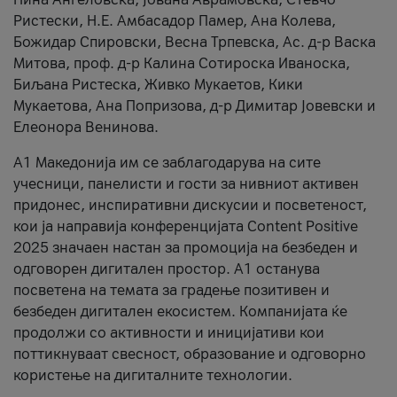
Ристески, Н.Е. Амбасадор Памер, Ана Колева,
Божидар Спировски, Весна Трпевска, Ас. д-р Васка
Митова, проф. д-р Калина Сотироска Иваноска,
Биљана Ристеска, Живко Мукаетов, Кики
Мукаетова, Ана Попризова, д-р Димитар Јовевски и
Елеонора Венинова.
А1 Македонија им се заблагодарува на сите
учесници, панелисти и гости за нивниот активен
придонес, инспиративни дискусии и посветеност,
кои ја направија конференцијата Content Positive
2025 значаен настан за промоција на безбеден и
одговорен дигитален простор. А1 останува
посветена на темата за градење позитивен и
безбеден дигитален екосистем. Компанијата ќе
продолжи со активности и иницијативи кои
поттикнуваат свесност, образование и одговорно
користење на дигиталните технологии.