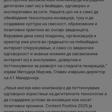
дигитален свет кој е безбеден, одговорен и
инспиративен за сите. Нашата цел не е само да
обезбедиме технолошка иновација, туку и да
создаваме култура на свесност, образование и
позитивни практики во онлајн заедницата.
Веруваме дека секој поединец, организација и
креатор има улога во градењето на побезбедно
интернет опкружување, и само со заедничка
одговорност и знаење можеме да овозможиме
интернет кој е инклузивен, доверлив и
поттикнувачки за развојот на следната генерација,“
изјави Методија Мирчев, Главен извршен директор
на А1 Македонија.
„Наша мисија како компанија е да поттикнуваме
одговорно користење на дигиталните технологии и
да создадеме услови за иновации кои носат
позитивни промени. Content Positive 2025 ја
истакнува важноста на практичните решенија,