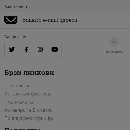
Бидете во тек
Следете нè
На почеток
Брзи линкови
Ценовници
Услови за користење
Плати сметка
Активирајте Е-сметка
Припејд регистрација