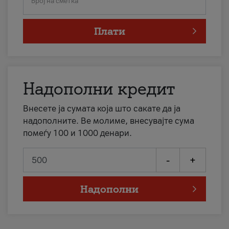
Број на сметка
Плати
Надополни кредит
Внесете ја сумата која што сакате да ја
надополните. Ве молиме, внесувајте сума
помеѓу 100 и 1000 денари.
-
+
Надополни