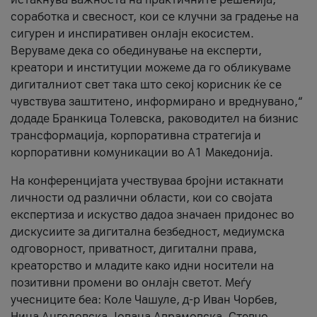
соработка и свесност, кои се клучни за градење на
сигурен и инспиративен онлајн екосистем.
Веруваме дека со обединување на експерти,
креатори и институции можеме да го обликуваме
дигиталниот свет така што секој корисник ќе се
чувствува заштитено, информирано и вреднувано,“
додаде Бранкица Толевска, раководител на бизнис
трансформација, корпоративна стратегија и
корпоративни комуникации во А1 Македонија.
На конференцијата учествуваа бројни истакнати
личности од различни области, кои со својата
експертиза и искуство дадоа значаен придонес во
дискусиите за дигитална безбедност, медиумска
одговорност, приватност, дигитални права,
креаторство и младите како идни носители на
позитивни промени во онлајн светот. Меѓу
учесниците беа: Коле Чашуле, д-р Иван Чорбев,
Нина Ангеловска, Јована Аврамовска, Стевчо