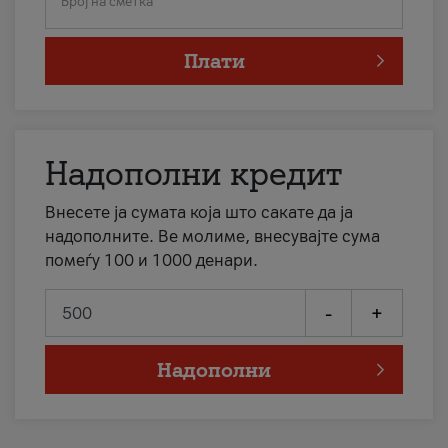
Број на сметка
Плати
Надополни кредит
Внесете ја сумата која што сакате да ја
надополните. Ве молиме, внесувајте сума
помеѓу 100 и 1000 денари.
-
+
Надополни