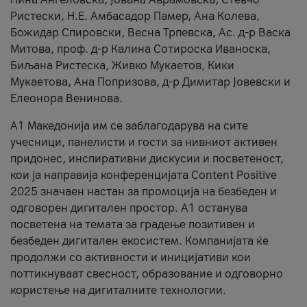
Ристески, Н.Е. Амбасадор Памер, Ана Колева,
Божидар Спировски, Весна Трпевска, Ас. д-р Васка
Митова, проф. д-р Калина Сотироска Иваноска,
Биљана Ристеска, Живко Мукаетов, Кики
Мукаетова, Ана Попризова, д-р Димитар Јовевски и
Елеонора Венинова.
А1 Македонија им се заблагодарува на сите
учесници, панелисти и гости за нивниот активен
придонес, инспиративни дискусии и посветеност,
кои ја направија конференцијата Content Positive
2025 значаен настан за промоција на безбеден и
одговорен дигитален простор. А1 останува
посветена на темата за градење позитивен и
безбеден дигитален екосистем. Компанијата ќе
продолжи со активности и иницијативи кои
поттикнуваат свесност, образование и одговорно
користење на дигиталните технологии.