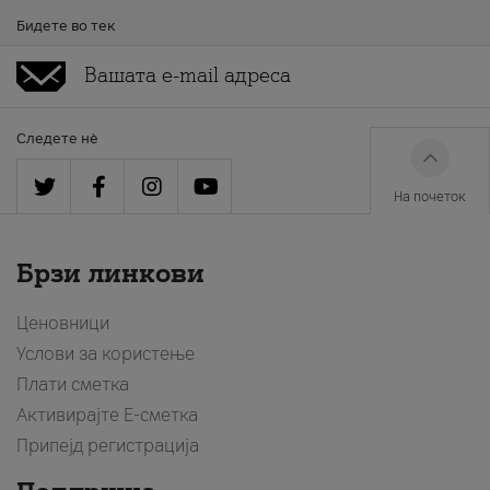
Бидете во тек
Следете нè
На почеток
Брзи линкови
Ценовници
Услови за користење
Плати сметка
Активирајте Е-сметка
Припејд регистрација