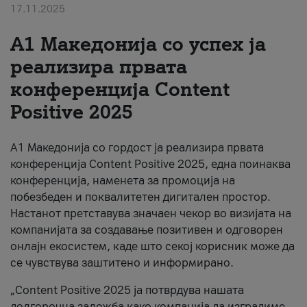
17.11.2025
За нас
А1 Македонија со успех ја
#ПодобарОнлајн
реализира првата
конференција Content
Positive 2025
А1 Македонија со гордост ја реализира првата
конференција Content Positive 2025, една поинаква
конференција, наменета за промоција на
побезбеден и поквалитетен дигитален простор.
Настанот претставува значаен чекор во визијата на
компанијата за создавање позитивен и одговорен
онлајн екосистем, каде што секој корисник може да
се чувствува заштитено и информирано.
„Content Positive 2025 ја потврдува нашата
долгорочна заложба како компанија да изградиме