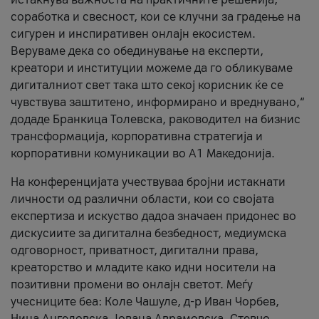
соработка и свесност, кои се клучни за градење на
сигурен и инспиративен онлајн екосистем.
Веруваме дека со обединување на експерти,
креатори и институции можеме да го обликуваме
дигиталниот свет така што секој корисник ќе се
чувствува заштитено, информирано и вреднувано,“
додаде Бранкица Толевска, раководител на бизнис
трансформација, корпоративна стратегија и
корпоративни комуникации во А1 Македонија.
На конференцијата учествуваа бројни истакнати
личности од различни области, кои со својата
експертиза и искуство дадоа значаен придонес во
дискусиите за дигитална безбедност, медиумска
одговорност, приватност, дигитални права,
креаторство и младите како идни носители на
позитивни промени во онлајн светот. Меѓу
учесниците беа: Коле Чашуле, д-р Иван Чорбев,
Нина Ангеловска, Јована Аврамовска, Стевчо