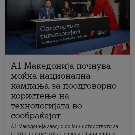
A1 Македонија почнува
моќна национална
кампања за поодговорно
користење на
технологијата во
сообраќајот
A1 Македонија заедно со Министерството за
внатрешни работи денеска и официјално ја