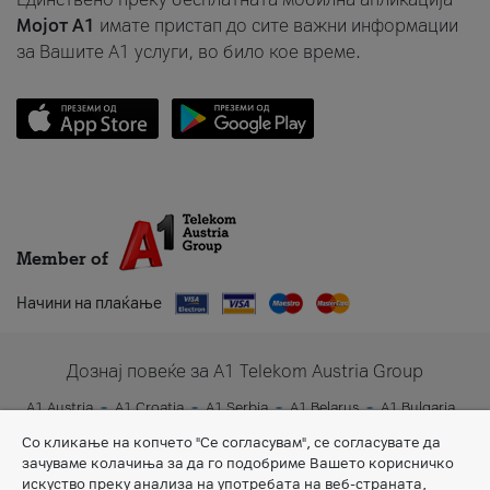
Мојот A1
имате пристап до сите важни информации
за Вашите A1 услуги, во било кое време.
Member of
Начини на плаќање
Дознај повеќе за A1 Telekom Austria Group
A1 Austria
A1 Croatia
A1 Serbia
A1 Belarus
A1 Bulgaria
A1 Slovenia
A1 Digital
Со кликање на копчето "Се согласувам", се согласувате да
зачуваме колачиња за да го подобриме Вашето корисничко
искуство преку анализа на употребата на веб-страната,