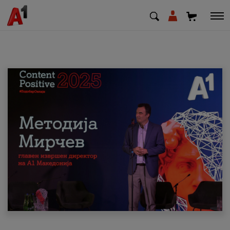
МК
EN
SQ
Приватни
Деловни
Поддршка
Надополни кредит
Плати сметка