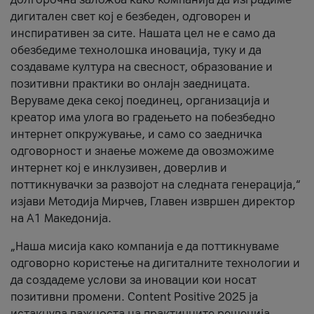
дигитален свет кој е безбеден, одговорен и
инспиративен за сите. Нашата цел не е само да
обезбедиме технолошка иновација, туку и да
создаваме култура на свесност, образование и
позитивни практики во онлајн заедницата.
Веруваме дека секој поединец, организација и
креатор има улога во градењето на побезбедно
интернет опкружување, и само со заедничка
одговорност и знаење можеме да овозможиме
интернет кој е инклузивен, доверлив и
поттикнувачки за развојот на следната генерација,“
изјави Методија Мирчев, Главен извршен директор
на А1 Македонија.
„Наша мисија како компанија е да поттикнуваме
одговорно користење на дигиталните технологии и
да создадеме услови за иновации кои носат
позитивни промени. Content Positive 2025 ја
истакнува важноста на практичните решенија,