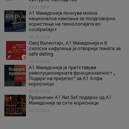
03.07.2026
A1 Македонија почнува моќна
национална кампања за поодговорно
користење на технологијата во
сообраќајот
18.05.2026
Овој Валентајн, A1 Македонија и 6
скопски кафулиња ја отворија темата за
safe dating
16.02.2026
А1 Македонија ја претставува
револуционерната функционалност „
Подари на пријател“ за А1 Алфа
корисници
02.02.2026
Празничен A1 Net Sеf подарок од А1
Македонија за сите корисници
04.12.2025