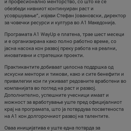
и професионално менторство, со што ќе се
обезбеди нивниот континуиран раст и
усовршување“, изјави Стефан Јовановски, директор
за човечки ресурси и култура во А1 Македонија.
Програмата A1 WayUp е платена, трае шест месеци
и е организирана како полно работно време, со
јасна насока кон развој преку работа на реални,
иновативни и стратешки проекти.
Практикантите добиваат целосна поддршка од
искусни ментори и тимови, како и сите бенефити и
привилегии кои ги уживаат редовните вработени во
компанијата во поглед на раст и развој.
Дополнително, успешните учесници имаат и
можност за вработување уште пред официјалниот
крај на програмата, што ја потврдува посветеноста
на А1 кон долгорочниот развој на талентите.
Оваа иницијатива е уште една потврда за