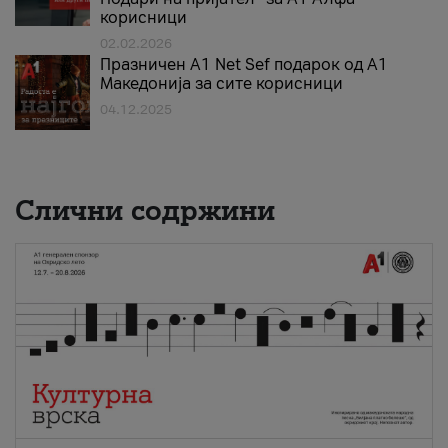
корисници
02.02.2026
Празничен A1 Net Sеf подарок од А1
Македонија за сите корисници
04.12.2025
Слични содржини