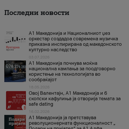
Последни новости
А1 Македонија и Националниот џез
оркестар создадоа современа музичка
приказна инспирирана од македонското
културно наследство
03.07.2026
A1 Македонија почнува моќна
национална кампања за поодговорно
користење на технологијата во
сообраќајот
18.05.2026
Овој Валентајн, A1 Македонија и 6
скопски кафулиња ја отворија темата за
safe dating
16.02.2026
А1 Македонија ја претставува
револуционерната функционалност „
Подари на пријател“ за А1 Алфа