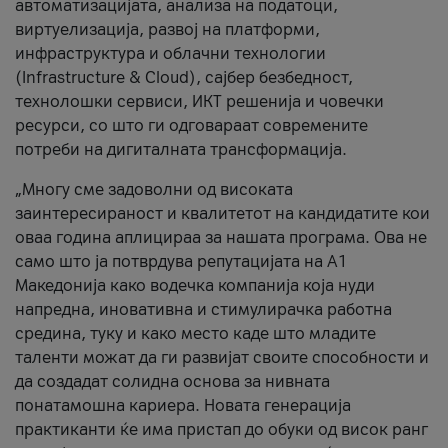
автоматизацијата, анализа на податоци,
виртуелизација, развој на платформи,
инфраструктура и облачни технологии
(Infrastructure & Cloud), сајбер безбедност,
технолошки сервиси, ИКТ решенија и човечки
ресурси, со што ги одговараат современите
потреби на дигиталната трансформација.
„Многу сме задоволни од високата
заинтересираност и квалитетот на кандидатите кои
оваа година аплицираа за нашата програма. Ова не
само што ја потврдува репутацијата на А1
Македонија како водечка компанија која нуди
напредна, иновативна и стимулирачка работна
средина, туку и како место каде што младите
таленти можат да ги развијат своите способности и
да создадат солидна основа за нивната
понатамошна кариера. Новата генерација
практиканти ќе има пристап до обуки од висок ранг