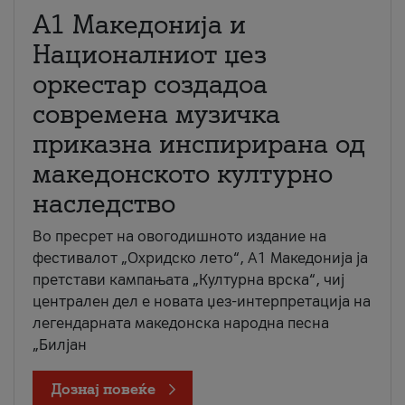
А1 Македонија и
Националниот џез
оркестар создадоа
современа музичка
приказна инспирирана од
македонското културно
наследство
Во пресрет на овогодишното издание на
фестивалот „Охридско лето“, А1 Македонија ја
претстави кампањата „Културна врска“, чиј
централен дел е новата џез-интерпретација на
легендарната македонска народна песна
„Билјан
Дознај повеќе