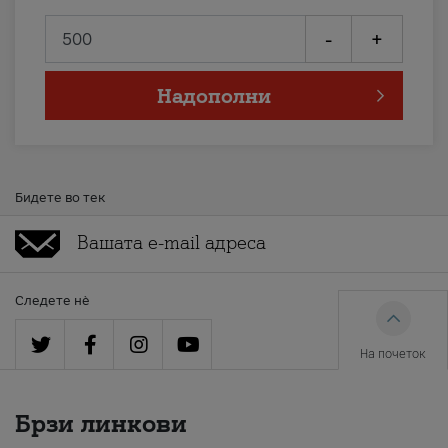
-
+
Надополни
Бидете во тек
Следете нè
На почеток
Брзи линкови