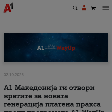
МК
EN
SQ
Приватни
Деловни
02.10.2025
А1 Македонија ги отвори
Поддршка
вратите за новата
Надополни кредит
генерација платена пракса
Плати сметка