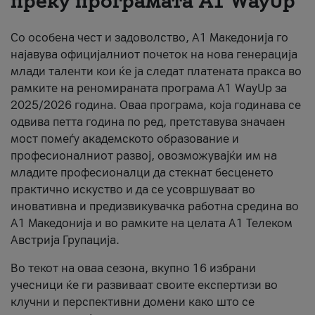
преку програмата A1 WayUp
За нас
Со особена чест и задоволство, А1 Македонија го
#ПодобарОнлајн
најавува официјалниот почеток на нова генерација
млади таленти кои ќе ја следат платената пракса во
рамките на реномираната програма A1 WayUp за
2025/2026 година. Оваа програма, која годинава се
одвива петта година по ред, претставува значаен
мост помеѓу академското образование и
професионалниот развој, овозможувајќи им на
младите професионалци да стекнат бесценето
практично искуство и да се усовршуваат во
иновативна и предизвикувачка работна средина во
А1 Македонија и во рамките на целата А1 Телеком
Австрија Групација.
Во текот на оваа сезона, вкупно 16 избрани
учесници ќе ги развиваат своите експертизи во
клучни и перспективни домени како што се