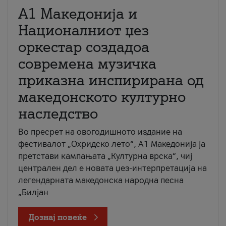
А1 Македонија и
Националниот џез
оркестар создадоа
современа музичка
приказна инспирирана од
македонското културно
наследство
Во пресрет на овогодишното издание на
фестивалот „Охридско лето“, А1 Македонија ја
претстави кампањата „Културна врска“, чиј
централен дел е новата џез-интерпретација на
легендарната македонска народна песна
„Билјан
Дознај повеќе