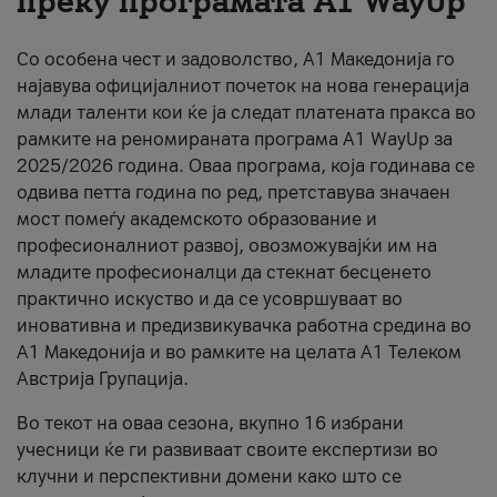
преку програмата A1 WayUp
За нас
Со особена чест и задоволство, А1 Македонија го
#ПодобарОнлајн
најавува официјалниот почеток на нова генерација
млади таленти кои ќе ја следат платената пракса во
рамките на реномираната програма A1 WayUp за
2025/2026 година. Оваа програма, која годинава се
одвива петта година по ред, претставува значаен
мост помеѓу академското образование и
професионалниот развој, овозможувајќи им на
младите професионалци да стекнат бесценето
практично искуство и да се усовршуваат во
иновативна и предизвикувачка работна средина во
А1 Македонија и во рамките на целата А1 Телеком
Австрија Групација.
Во текот на оваа сезона, вкупно 16 избрани
учесници ќе ги развиваат своите експертизи во
клучни и перспективни домени како што се