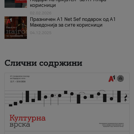
корисници
02.02.2026
Празничен A1 Net Sеf подарок од А1
Македонија за сите корисници
04.12.2025
Слични содржини