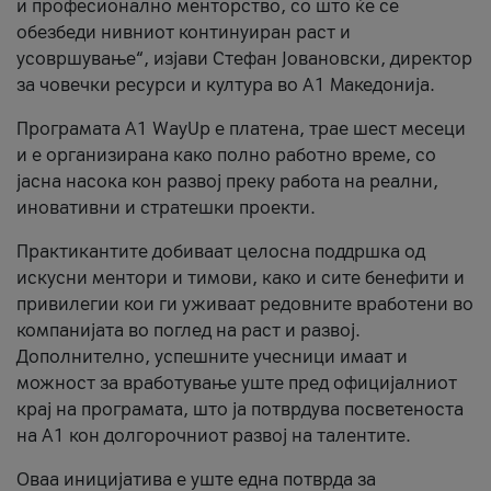
и професионално менторство, со што ќе се
обезбеди нивниот континуиран раст и
усовршување“, изјави Стефан Јовановски, директор
за човечки ресурси и култура во А1 Македонија.
Програмата A1 WayUp е платена, трае шест месеци
и е организирана како полно работно време, со
јасна насока кон развој преку работа на реални,
иновативни и стратешки проекти.
Практикантите добиваат целосна поддршка од
искусни ментори и тимови, како и сите бенефити и
привилегии кои ги уживаат редовните вработени во
компанијата во поглед на раст и развој.
Дополнително, успешните учесници имаат и
можност за вработување уште пред официјалниот
крај на програмата, што ја потврдува посветеноста
на А1 кон долгорочниот развој на талентите.
Оваа иницијатива е уште една потврда за