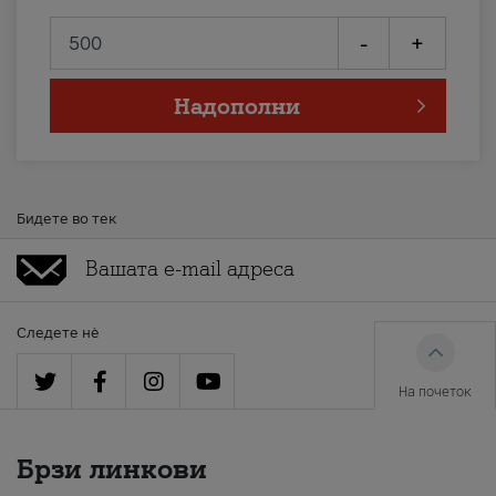
-
+
Надополни
Бидете во тек
Следете нè
На почеток
Брзи линкови