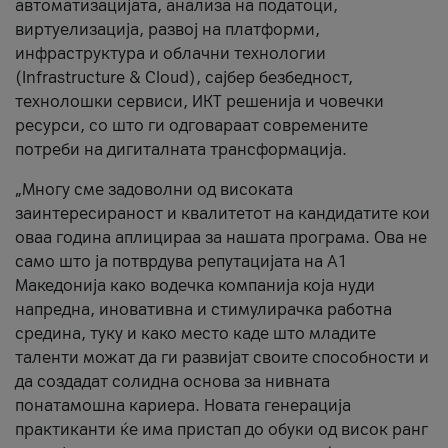
автоматизацијата, анализа на податоци,
виртуелизација, развој на платформи,
инфраструктура и облачни технологии
(Infrastructure & Cloud), сајбер безбедност,
технолошки сервиси, ИКТ решенија и човечки
ресурси, со што ги одговараат современите
потреби на дигиталната трансформација.
„Многу сме задоволни од високата
заинтересираност и квалитетот на кандидатите кои
оваа година аплицираа за нашата програма. Ова не
само што ја потврдува репутацијата на А1
Македонија како водечка компанија која нуди
напредна, иновативна и стимулирачка работна
средина, туку и како место каде што младите
таленти можат да ги развијат своите способности и
да создадат солидна основа за нивната
понатамошна кариера. Новата генерација
практиканти ќе има пристап до обуки од висок ранг