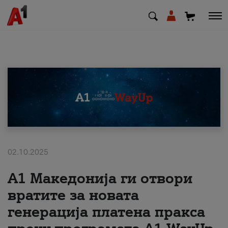
МК
EN
SQ
Приватни
Деловни
02.10.2025
А1 Македонија ги отвори
Поддршка
вратите за новата
Надополни кредит
генерација платена пракса
Плати сметка