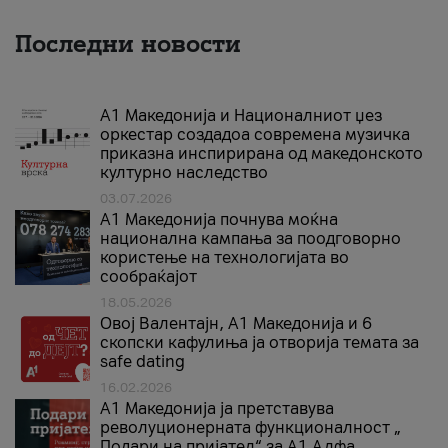
Последни новости
А1 Македонија и Националниот џез
оркестар создадоа современа музичка
приказна инспирирана од македонското
културно наследство
03.07.2026
A1 Македонија почнува моќна
национална кампања за поодговорно
користење на технологијата во
сообраќајот
18.05.2026
Овој Валентајн, A1 Македонија и 6
скопски кафулиња ја отворија темата за
safe dating
16.02.2026
А1 Македонија ја претставува
револуционерната функционалност „
Подари на пријател“ за А1 Алфа