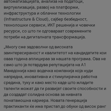
автоматизацијата, анализа на податоци,
виртуелизација, развој на платформи,
инфраструктура и облачни технологии
(Infrastructure & Cloud), сајбер безбедност,
технолошки сервиси, ИКТ решенија и човечки
ресурси, со што ги одговараат современите
потреби на дигиталната трансформација.
„Многу сме задоволни од високата
заинтересираност и квалитетот на кандидатите кои
оваа година аплицираа за нашата програма. Ова не
само што ја потврдува репутацијата на А1
Македонија како водечка компанија која нуди
напредна, иновативна и стимулирачка работна
средина, туку и како место каде што младите
таленти можат да ги развијат своите способности и
да создадат солидна основа за нивната
понатамошна кариера. Новата генерација
практиканти ќе има пристап до обуки од висок ранг