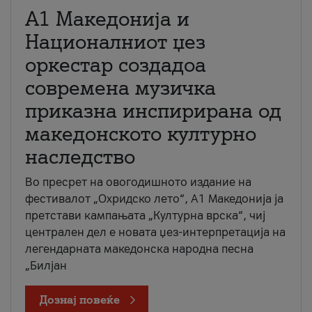
А1 Македонија и
Националниот џез
оркестар создадоа
современа музичка
приказна инспирирана од
македонското културно
наследство
Во пресрет на овогодишното издание на
фестивалот „Охридско лето“, А1 Македонија ја
претстави кампањата „Културна врска“, чиј
централен дел е новата џез-интерпретација на
легендарната македонска народна песна
„Билјан
Дознај повеќе