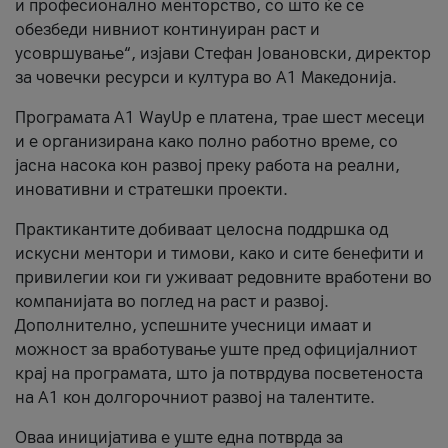
и професионално менторство, со што ќе се
обезбеди нивниот континуиран раст и
усовршување“, изјави Стефан Јовановски, директор
за човечки ресурси и култура во А1 Македонија.
Програмата A1 WayUp е платена, трае шест месеци
и е организирана како полно работно време, со
јасна насока кон развој преку работа на реални,
иновативни и стратешки проекти.
Практикантите добиваат целосна поддршка од
искусни ментори и тимови, како и сите бенефити и
привилегии кои ги уживаат редовните вработени во
компанијата во поглед на раст и развој.
Дополнително, успешните учесници имаат и
можност за вработување уште пред официјалниот
крај на програмата, што ја потврдува посветеноста
на А1 кон долгорочниот развој на талентите.
Оваа иницијатива е уште една потврда за