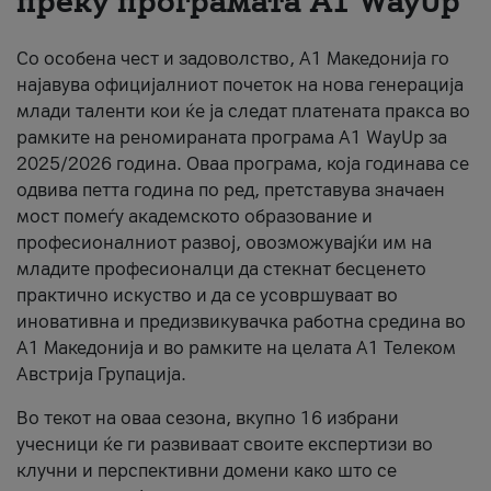
преку програмата A1 WayUp
За нас
Со особена чест и задоволство, А1 Македонија го
#ПодобарОнлајн
најавува официјалниот почеток на нова генерација
млади таленти кои ќе ја следат платената пракса во
рамките на реномираната програма A1 WayUp за
2025/2026 година. Оваа програма, која годинава се
одвива петта година по ред, претставува значаен
мост помеѓу академското образование и
професионалниот развој, овозможувајќи им на
младите професионалци да стекнат бесценето
практично искуство и да се усовршуваат во
иновативна и предизвикувачка работна средина во
А1 Македонија и во рамките на целата А1 Телеком
Австрија Групација.
Во текот на оваа сезона, вкупно 16 избрани
учесници ќе ги развиваат своите експертизи во
клучни и перспективни домени како што се