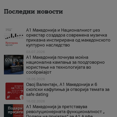
Последни новости
А1 Македонија и Националниот џез
оркестар создадоа современа музичка
приказна инспирирана од македонското
културно наследство
03.07.2026
A1 Македонија почнува моќна
национална кампања за поодговорно
користење на технологијата во
сообраќајот
18.05.2026
Овој Валентајн, A1 Македонија и 6
скопски кафулиња ја отворија темата за
safe dating
16.02.2026
А1 Македонија ја претставува
револуционерната функционалност „
Подари на пријател“ за А1 Алфа