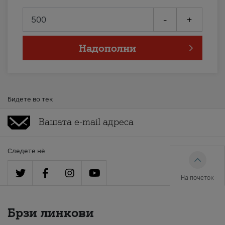
-
+
Надополни
Бидете во тек
Следете нè
На почеток
Брзи линкови