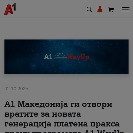
МК
EN
SQ
Приватни
Деловни
02.10.2025
А1 Македонија ги отвори
Поддршка
вратите за новата
Надополни кредит
генерација платена пракса
Плати сметка