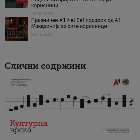
корисници
02.02.2026
Празничен A1 Net Sеf подарок од А1
Македонија за сите корисници
04.12.2025
Слични содржини