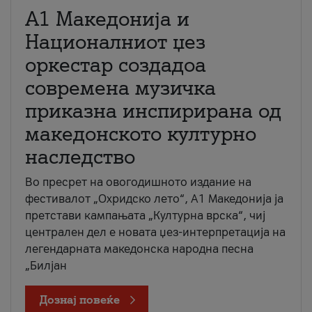
А1 Македонија и
Националниот џез
оркестар создадоа
современа музичка
приказна инспирирана од
македонското културно
наследство
Во пресрет на овогодишното издание на
фестивалот „Охридско лето“, А1 Македонија ја
претстави кампањата „Културна врска“, чиј
централен дел е новата џез-интерпретација на
легендарната македонска народна песна
„Билјан
Дознај повеќе