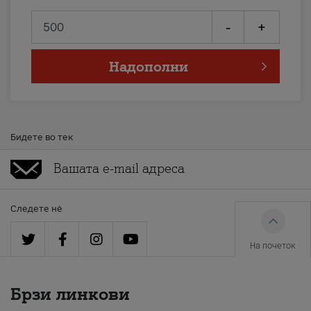
-
+
Надополни
Бидете во тек
Следете нè
На почеток
Брзи линкови