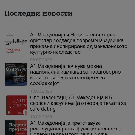
Последни новости
А1 Македонија и Националниот џез
оркестар создадоа современа музичка
приказна инспирирана од македонското
културно наследство
03.07.2026
A1 Македонија почнува моќна
национална кампања за поодговорно
користење на технологијата во
сообраќајот
18.05.2026
Овој Валентајн, A1 Македонија и 6
скопски кафулиња ја отворија темата за
safe dating
16.02.2026
А1 Македонија ја претставува
револуционерната функционалност „
Подари на пријател“ за А1 Алфа