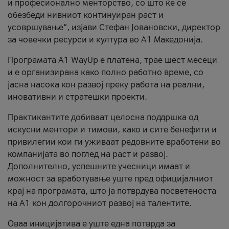
и професионално менторство, со што ќе се
обезбеди нивниот континуиран раст и
усовршување“, изјави Стефан Јовановски, директор
за човечки ресурси и култура во А1 Македонија.
Програмата A1 WayUp е платена, трае шест месеци
и е организирана како полно работно време, со
јасна насока кон развој преку работа на реални,
иновативни и стратешки проекти.
Практикантите добиваат целосна поддршка од
искусни ментори и тимови, како и сите бенефити и
привилегии кои ги уживаат редовните вработени во
компанијата во поглед на раст и развој.
Дополнително, успешните учесници имаат и
можност за вработување уште пред официјалниот
крај на програмата, што ја потврдува посветеноста
на А1 кон долгорочниот развој на талентите.
Оваа иницијатива е уште една потврда за