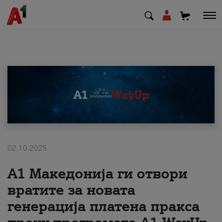
МК
EN
SQ
Приватни
Деловни
02.10.2025
А1 Македонија ги отвори
Поддршка
вратите за новата
Надополни кредит
генерација платена пракса
Плати сметка