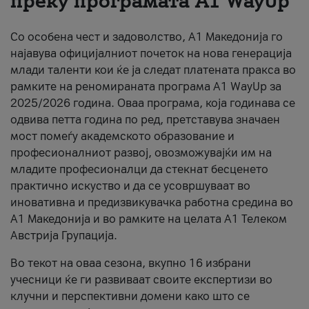
преку програмата A1 WayUp
За нас
Со особена чест и задоволство, А1 Македонија го
#ПодобарОнлајн
најавува официјалниот почеток на нова генерација
млади таленти кои ќе ја следат платената пракса во
рамките на реномираната програма A1 WayUp за
2025/2026 година. Оваа програма, која годинава се
одвива петта година по ред, претставува значаен
мост помеѓу академското образование и
професионалниот развој, овозможувајќи им на
младите професионалци да стекнат бесценето
практично искуство и да се усовршуваат во
иновативна и предизвикувачка работна средина во
А1 Македонија и во рамките на целата А1 Телеком
Австрија Групација.
Во текот на оваа сезона, вкупно 16 избрани
учесници ќе ги развиваат своите експертизи во
клучни и перспективни домени како што се