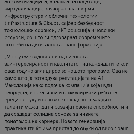
автоматизацијата, анализа на податоци,
виртуелизација, развој на платформи,
инфраструктура и облачни технологии
(Infrastructure & Cloud), сајбер безбедност,
технолошки сервиси, ИКТ решенија и човечки
ресурси, со што ги одговараат современите
потреби на дигиталната трансформација.
„Многу сме задоволни од високата
заинтересираност и квалитетот на кандидатите кои
оваа година аплицираа за нашата програма. Ова не
само што ја потврдува репутацијата на А1
Македонија како водечка компанија која нуди
напредна, иновативна и стимулирачка работна
средина, туку и како место каде што младите
таленти можат да ги развијат своите способности и
да создадат солидна основа за нивната
понатамошна кариера. Новата генерација
практиканти ќе има пристап до обуки од висок ранг