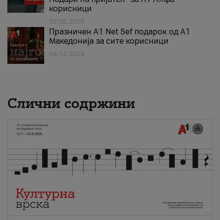
корисници
02.02.2026
Празничен A1 Net Sеf подарок од А1
Македонија за сите корисници
04.12.2025
Слични содржини