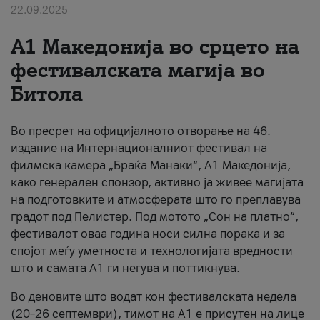
22.09.2025
За нас
А1 Македонија во срцето на
#ПодобарОнлајн
фестивалската магија во
Битола
Во пресрет на официјалното отворање на 46.
издание на Интернационалниот фестивал на
филмска камера „Браќа Манаки“, А1 Македонија,
како генерален спонзор, активно ја живее магијата
на подготовките и атмосферата што го преплавува
градот под Пелистер. Под мотото „Сон на платно“,
фестивалот оваа година носи силна порака и за
спојот меѓу уметноста и технологијата вредности
што и самата А1 ги негува и поттикнува.
Во деновите што водат кон фестивалската недела
(20–26 септември), тимот на А1 е присутен на лице