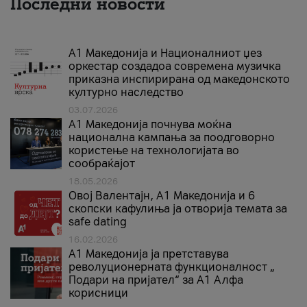
Последни новости
А1 Македонија и Националниот џез
оркестар создадоа современа музичка
приказна инспирирана од македонското
културно наследство
03.07.2026
A1 Македонија почнува моќна
национална кампања за поодговорно
користење на технологијата во
сообраќајот
18.05.2026
Овој Валентајн, A1 Македонија и 6
скопски кафулиња ја отворија темата за
safe dating
16.02.2026
А1 Македонија ја претставува
револуционерната функционалност „
Подари на пријател“ за А1 Алфа
корисници