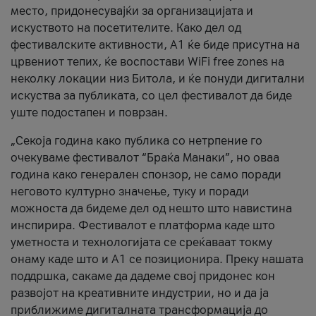
место, придонесувајќи за организацијата и
искуството на посетителите. Како дел од
фестивалските активности, А1 ќе биде присутна на
црвениот тепих, ќе воспостави WiFi free zones на
неколку локации низ Битола, и ќе понуди дигитални
искуства за публиката, со цел фестивалот да биде
уште подостапен и поврзан.
„Секоја година како публика со нетрпение го
очекуваме фестивалот “Браќа Манаки”, но оваа
година како генерален спонзор, не само поради
неговото културно значење, туку и поради
можноста да бидеме дел од нешто што навистина
инспирира. Фестивалот е платформа каде што
уметноста и технологијата се среќаваат токму
онаму каде што и А1 се позиционира. Преку нашата
поддршка, сакаме да дадеме свој придонес кон
развојот на креативните индустрии, но и да ја
приближиме дигиталната трансформација до