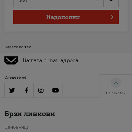
-
+
Надополни
Бидете во тек
Следете нè
На почеток
Брзи линкови
Ценовници