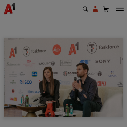
МК
EN
SQ
Приватни
Деловни
Поддршка
Надополни кредит
Плати сметка