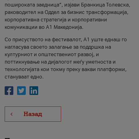
пошироката заедница“, изјави Бранкица Толевска,
раководител на Оддел за бизнис трансформација,
корпоративна стратегија и корпоративни
комуникации во А1 Македонија.
Со присуството на фестивалот, А1 уште еднаш го
нагласува своето залагање за поддршка на
културниот и општествениот развој, и
поттикнување на дијалогот меѓу уметноста и
технологијата кои токму преку вакви платформи,
стануваат едно.
Назад