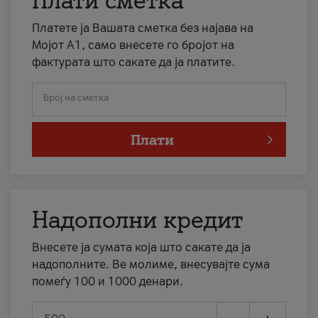
Плати сметка
Платете ја Вашата сметка без најава на
Мојот А1, само внесете го бројот на
фактурата што сакате да ја платите.
Број на сметка
Плати
Надополни кредит
Внесете ја сумата која што сакате да ја
надополните. Ве молиме, внесувајте сума
помеѓу 100 и 1000 денари.