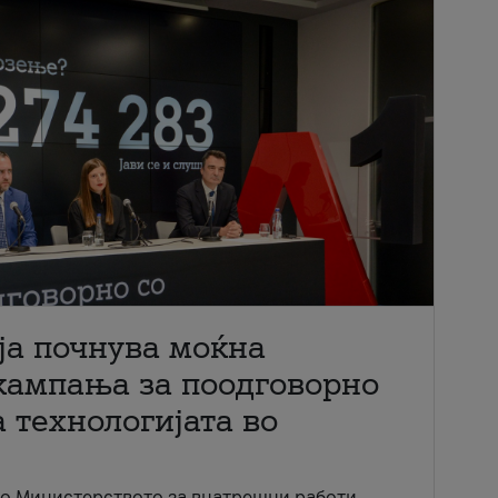
ја почнува моќна
кампања за поодговорно
 технологијата во
со Министерството за внатрешни работи