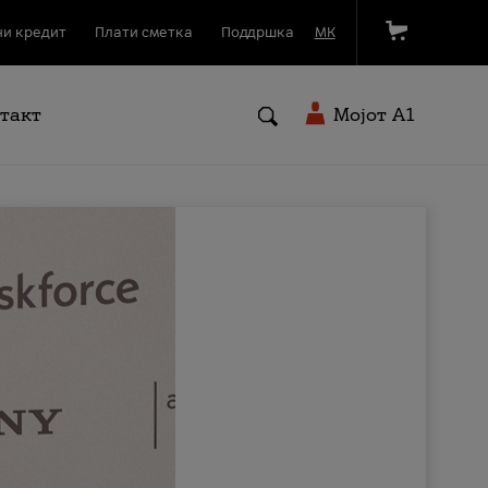
и кредит
Плати сметка
Поддршка
МК
такт
Мојот A1