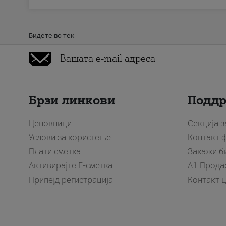
Бидете во тек
Брзи линкови
Подд
Ценовници
Секција 
Услови за користење
Контакт 
Плати сметка
Закажи б
Активирајте Е-сметка
A1 Прода
Припејд регистрација
Контакт 