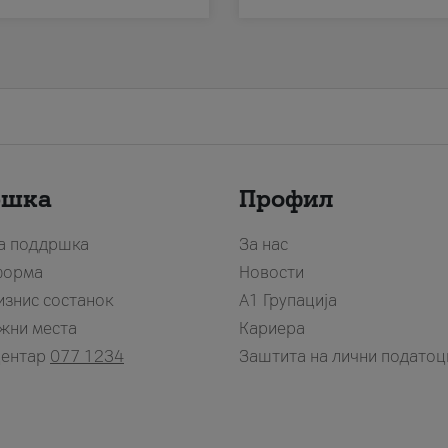
ршка
Профил
за поддршка
За нас
форма
Новости
изнис состанок
А1 Групација
жни места
Кариера
центар
077 1234
Заштита на лични податоц