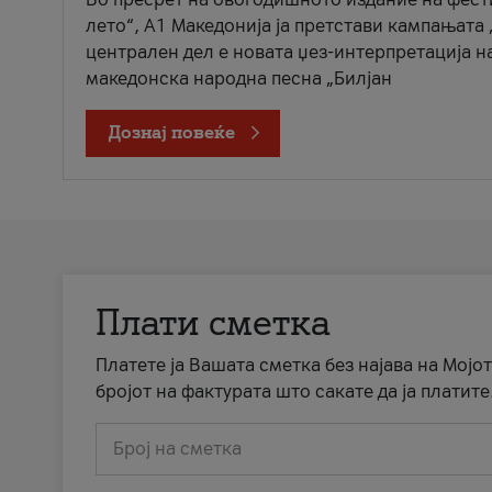
лето“, А1 Македонија ја претстави кампањата 
централен дел е новата џез-интерпретација н
македонска народна песна „Билјан
Дознај повеќе
Плати сметка
Платете ја Вашата сметка без најава на Мојот
бројот на фактурата што сакате да ја платите
Број на сметка