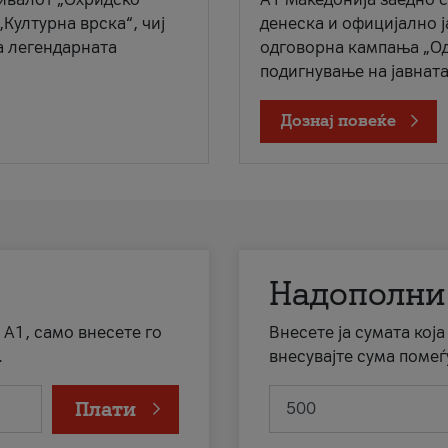
„Културна врска“, чиј
денеска и официјално 
а легендарната
одговорна кампања „Од
подигнување на јавната 
Дознај повеќе
Надополни
 А1, само внесете го
Внесете ја сумата кој
.
внесувајте сума помеѓ
Плати