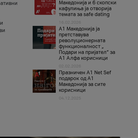
Македонија и 6 скопски
ративни
кафулиња ја отворија
темата за safe dating
 и
16.02.2026
А1 Македонија ја
кви
претставува
револуционерната
функционалност „
Подари на пријател“ за
А1 Алфа корисници
02.02.2026
Празничен A1 Net Sеf
подарок од А1
Македонија за сите
корисници
04.12.2025