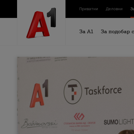
Приватни
Деловни
З
За А1
За подобар 