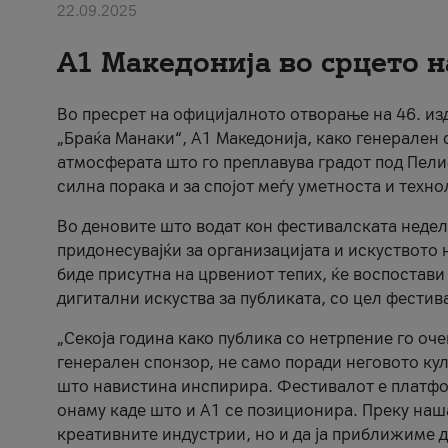
22.09.2025
А1 Македонија во срцето н
Во пресрет на официјалното отворање на 46. и
„Браќа Манаки“, А1 Македонија, како генерален 
атмосферата што го преплавува градот под Пели
силна порака и за спојот меѓу уметноста и техно
Во деновите што водат кон фестивалската недела
придонесувајќи за организацијата и искуството 
биде присутна на црвениот тепих, ќе воспостави 
дигитални искуства за публиката, со цел фестив
„Секоја година како публика со нетрпение го оч
генерален спонзор, не само поради неговото ку
што навистина инспирира. Фестивалот е платфор
онаму каде што и А1 се позиционира. Преку наша
креативните индустрии, но и да ја приближиме 