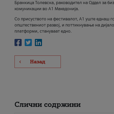
Бранкица Толевска, раководител на Оддел за би
комуникации во А1 Македонија.
Со присуството на фестивалот, А1 уште еднаш го
општествениот развој, и поттикнување на дијало
платформи, стануваат едно.
Назад
Слични содржини