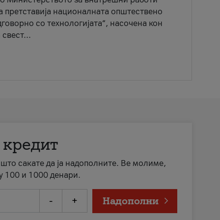
ја претставија националната општествено
говорно со технологијата“, насочена кон
свест...
 кредит
а што сакате да ја надополните. Ве молиме,
у 100 и 1000 денари.
-
+
Надополни