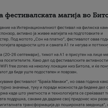
а фестивалската магија во Бит
здание на Интернационалниот фестивал на филмска кам
спонзор, активно ја живее магијата на подготовките и
стер. Под мотото „Сон на платно“, фестивалот оваа год
логијата вредности што и самата А1 ги негува и поттикн
 (20–26 септември), тимот на А1 е присутен на лице ме
на посетителите. Како дел од фестивалските активности
WiFi free zones на неколку локации низ Битола, и ќе пон
алот да биде уште подостапен и поврзан.
екуваме фестивалот “Браќа Манаки”, но оваа година как
лтурно значење, туку и поради можноста да бидеме дел 
ма каде што уметноста и технологијата се среќаваат 
та поддршка, сакаме да дадеме свој придонес кон разво
дигиталната трансформација до пошироката заедница“, 