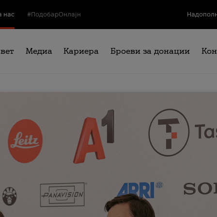
а нас
#ПодобарОнлајн
Надополн
свет
Медиа
Кариера
Броеви за донации
Кон