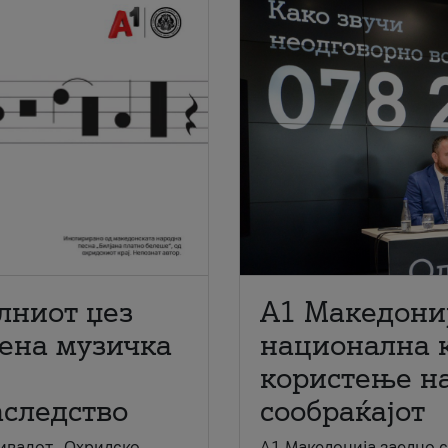
лниот џез
A1 Македони
мена музичка
национална 
користење на
аследство
сообраќајот
ивалот „Охридско
A1 Македонија заедно 