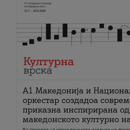
А1 Македонија и Национа
оркестар создадоа совре
приказна инспирирана од
македонското културно н
Во пресрет на овогодишното издание на фест