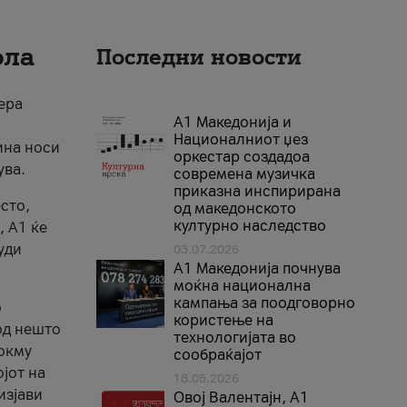
ола
Последни новости
ера
А1 Македонија и
Националниот џез
ина носи
оркестар создадоа
ува.
современа музичка
приказна инспирирана
сто,
од македонското
културно наследство
, А1 ќе
уди
03.07.2026
A1 Македонија почнува
моќна национална
кампања за поодговорно
о
користење на
од нешто
технологијата во
токму
сообраќајот
јот на
18.05.2026
изјави
Овој Валентајн, A1