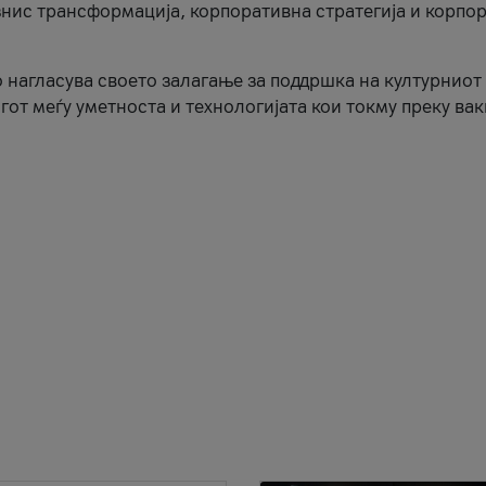
знис трансформација, корпоративна стратегија и корпо
 нагласува своето залагање за поддршка на културниот
гот меѓу уметноста и технологијата кои токму преку ва