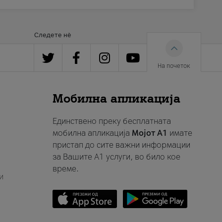
Следете нè
На почеток
Мобилна апликација
Единствено преку бесплатната
мобилна апликација
Мојот A1
имате
пристап до сите важни информации
за Вашите A1 услуги, во било кое
време.
и