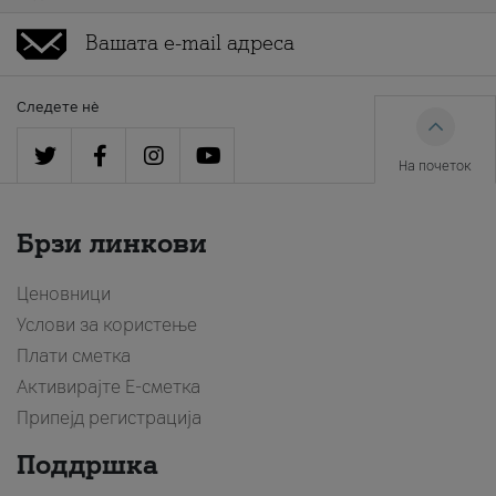
Следете нè
На почеток
Брзи линкови
Ценовници
Услови за користење
Плати сметка
Активирајте Е-сметка
Припејд регистрација
Поддршка