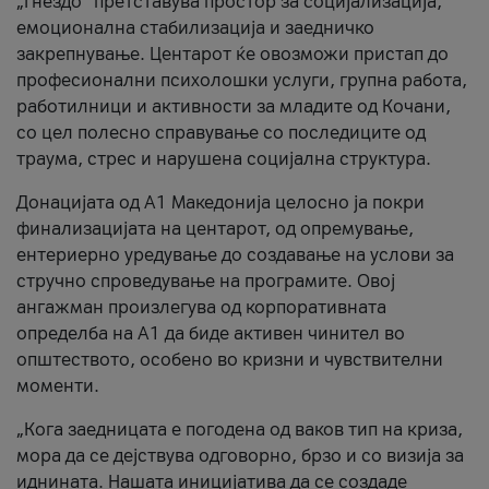
„Гнездо“ претставува простор за социјализација,
емоционална стабилизација и заедничко
закрепнување. Центарот ќе овозможи пристап до
професионални психолошки услуги, групна работа,
работилници и активности за младите од Кочани,
со цел полесно справување со последиците од
траума, стрес и нарушена социјална структура.
Донацијата од А1 Македонија целосно ја покри
финализацијата на центарот, од опремување,
ентериерно уредување до создавање на услови за
стручно спроведување на програмите. Овој
ангажман произлегува од корпоративната
определба на А1 да биде активен чинител во
општеството, особено во кризни и чувствителни
моменти.
„Кога заедницата е погодена од ваков тип на криза,
мора да се дејствува одговорно, брзо и со визија за
иднината. Нашата иницијатива да се создаде