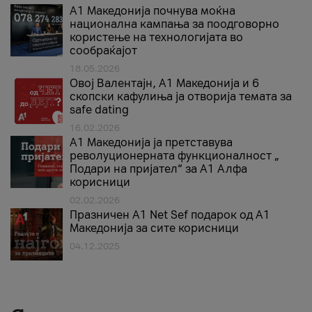
A1 Македонија почнува моќна
национална кампања за поодговорно
користење на технологијата во
сообраќајот
18.05.2026
Овој Валентајн, A1 Македонија и 6
скопски кафулиња ја отворија темата за
safe dating
16.02.2026
А1 Македонија ја претставува
револуционерната функционалност „
Подари на пријател“ за А1 Алфа
корисници
02.02.2026
Празничен A1 Net Sеf подарок од А1
Македонија за сите корисници
04.12.2025