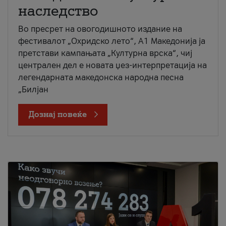
наследство
Во пресрет на овогодишното издание на
фестивалот „Охридско лето“, А1 Македонија ја
претстави кампањата „Културна врска“, чиј
централен дел е новата џез-интерпретација на
легендарната македонска народна песна
„Билјан
Дознај повеќе