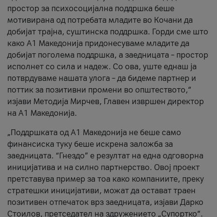
простор за психосоцијална поддршка беше
мотивирана од потребата младите во Кочани да
добијат трајна, суштинска поддршка. Горди сме што
како А1 Македонија придонесуваме младите да
добијат поголема поддршка, а заедницата – простор
исполнет со сила и надеж. Со ова, уште еднаш ја
потврдуваме нашата улога – да бидеме партнер и
поттик за позитивни промени во општеството,“
изјави Методија Мирчев, Главен извршен директор
на А1 Македонија.
„Поддршката од А1 Македонија не беше само
финансиска туку беше искрена заложба за
заедницата. “Гнездо” е резултат на една одговорна
иницијатива и на силно партнерство. Овој проект
претставува пример за тоа како компаниите, преку
стратешки иницијативи, можат да остават траен
позитивен отпечаток врз заедницата, изјави Дарко
Стоилов, претседател на здружението „Супортко“.