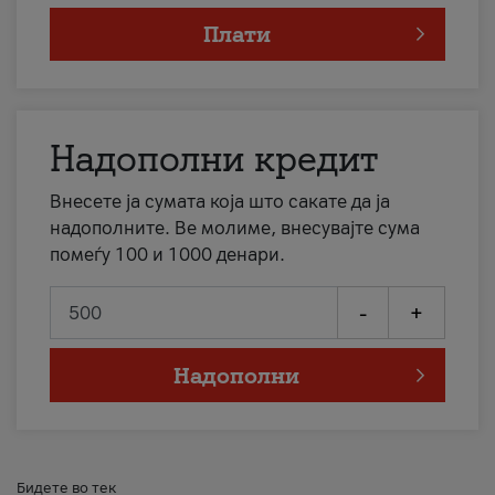
Плати
Надополни кредит
Внесете ја сумата која што сакате да ја
надополните. Ве молиме, внесувајте сума
помеѓу 100 и 1000 денари.
-
+
Надополни
Бидете во тек