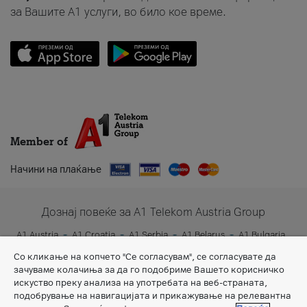
за Вашите A1 услуги, во било кое време.
Member of
Начини на плаќање
Дознај повеќе за A1 Telekom Austria Group
A1 Austria
A1 Croatia
A1 Serbia
A1 Belarus
A1 Bulgaria
A1 Slovenia
A1 Digital
Со кликање на копчето "Се согласувам", се согласувате да
зачуваме колачиња за да го подобриме Вашето корисничко
искуство преку анализа на употребата на веб-страната,
подобрување на навигацијата и прикажување на релевантна