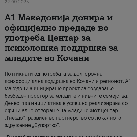
22.09.2025
За нас
А1 Македонија донира и
#ПодобарОнлајн
официјално предаде во
употреба Центар за
психолошка поддршка за
младите во Кочани
Поттикнати од потребата за долгорочна
психосоцијална поддршка во Кочани и регионот, А1
Македонија иницираше проект за создавање
безбеден простор за младите и нивните семејства.
Денес, таа иницијатива е успешно реализирана со
официјално отворање на младинскиот центар
„Гнездо“, развиен во партнерство со локалното
здружение „Супортко“.