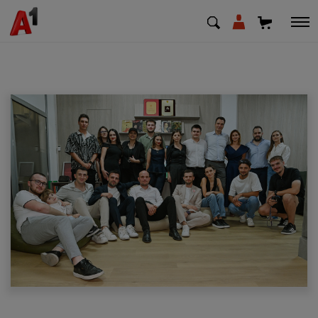
МК
EN
SQ
Приватни
Деловни
Поддршка
Надополни кредит
Плати сметка