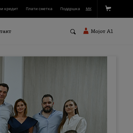
и кредит
Плати сметка
Поддршка
МК
такт
Мојот A1