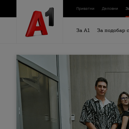
Приватни
Деловни
З
За А1
За подобар 