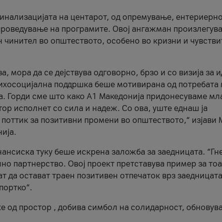
финализацијата на центарот, од опремување, ентериерн
проведување на програмите. Овој ангажман произлегува
н чинител во општеството, особено во кризни и чувств
а, мора да се дејствува одговорно, брзо и со визија за 
сихосоцијална поддршка беше мотивирана од потребата
ка. Горди сме што како А1 Македонија придонесуваме мл
тор исполнет со сила и надеж. Со ова, уште еднаш ја
 поттик за позитивни промени во општеството,“ изјави 
ија.
ансиска туку беше искрена заложба за заедницата. “Гне
лно партнерство. Овој проект претставува пример за тоа
 да остават траен позитивен отпечаток врз заедницата
портко“.
ќе од простор , добива симбол на солидарност, обновув