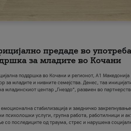
фицијално предаде во употреб
дршка за младите во Кочани
цијална поддршка во Кочани и регионот, А1 Македонија
 за младите и нивните семејства. Денес, таа иницијат
а младинскиот центар „Гнездо“, развиен во партнерств
а, емоционална стабилизација и заедничко закрепнување
и психолошки услуги, групна работа, работилници и а
ње со последиците од траума, стрес и нарушена социјал