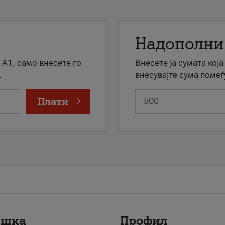
Надополни
 А1, само внесете го
Внесете ја сумата кој
.
внесувајте сума помеѓ
Плати
ршка
Профил