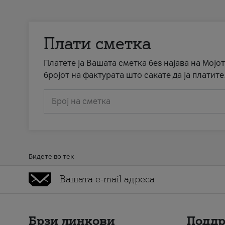
Плати сметка
Платете ја Вашата сметка без најава на Мојот
бројот на фактурата што сакате да ја платите
Број на сметка
Бидете во тек
Брзи линкови
Подд