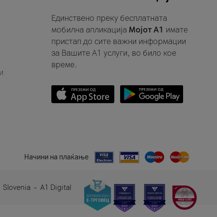
Единствено преку бесплатната
мобилна апликација
Мојот A1
имате
пристап до сите важни информации
за Вашите A1 услуги, во било кое
време.
и
Начини на плаќање
 Slovenia
A1 Digital