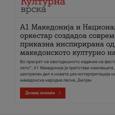
А1 Македонија и Национа
оркестар создадоа совре
приказна инспирирана од
македонското културно н
Во пресрет на овогодишното издание на фест
лето“, А1 Македонија ја претстави кампањата 
централен дел е новата џез-интерпретација н
македонска народна песна „Билјан
Дознај повеќе