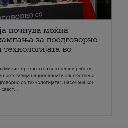
ја почнува моќна
кампања за поодговорно
 технологијата во
со Министерството за внатрешни работи
ја претставија националната општествено
говорно со технологијата“, насочена кон
свест...