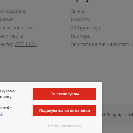
за поддршка
За нас
форма
Новости
изнис состанок
А1 Групација
жни места
Кариера
центар
077 1234
Заштита на лични податоц
зачуваме
Се согласувам
 преку
повеќе
Подесувања за колачиња
ња
1 Austria
A1 Croatia
A1 Serbia
A1 Belarus
A1 Bulgaria
A1
Не се согласувам