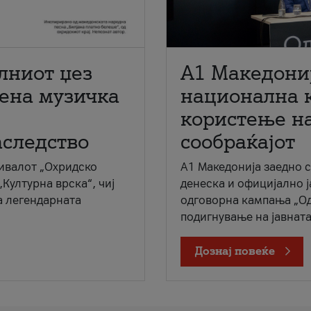
лниот џез
A1 Македони
мена музичка
национална 
користење на
аследство
сообраќајот
ивалот „Охридско
A1 Македонија заедно 
„Културна врска“, чиј
денеска и официјално 
а легендарната
одговорна кампања „Од
подигнување на јавната 
Дознај повеќе