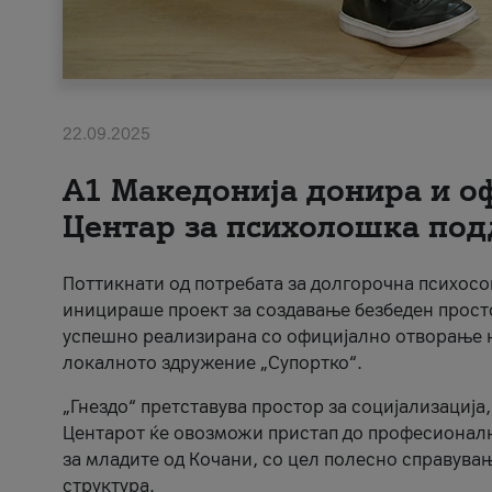
22.09.2025
А1 Македонија донира и о
Центар за психолошка под
Поттикнати од потребата за долгорочна психосо
иницираше проект за создавање безбеден простор
успешно реализирана со официјално отворање н
локалното здружение „Супортко“.
„Гнездо“ претставува простор за социјализациј
Центарот ќе овозможи пристап до професионалн
за младите од Кочани, со цел полесно справува
структура.