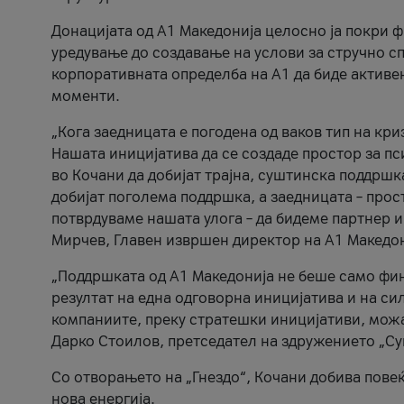
Донацијата од А1 Македонија целосно ја покри 
уредување до создавање на услови за стручно с
корпоративната определба на А1 да биде активе
моменти.
„Кога заедницата е погодена од ваков тип на криз
Нашата иницијатива да се создаде простор за п
во Кочани да добијат трајна, суштинска поддрш
добијат поголема поддршка, а заедницата – прос
потврдуваме нашата улога – да бидеме партнер и
Мирчев, Главен извршен директор на А1 Македон
„Поддршката од А1 Македонија не беше само фин
резултат на една одговорна иницијатива и на си
компаниите, преку стратешки иницијативи, можат
Дарко Стоилов, претседател на здружението „Су
Со отворањето на „Гнездо“, Кочани добива пове
нова енергија.