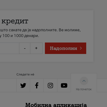
 кредит
а што сакате да ја надополните. Ве молиме,
у 100 и 1000 денари.
-
+
Надополни
Следете нè
На почеток
Мобилна апликација