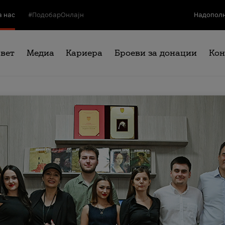
а нас
#ПодобарОнлајн
Надополн
свет
Медиа
Кариера
Броеви за донации
Кон