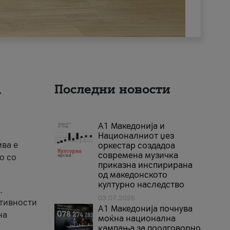
а
Последни новости
А1 Македонија и
Националниот џез
ива е
оркестар создадоа
современа музичка
о со
приказна инспирирана
од македонското
културно наследство
.
03.07.2026
ктивности
A1 Македонија почнува
на
моќна национална
кампања за поодговорно