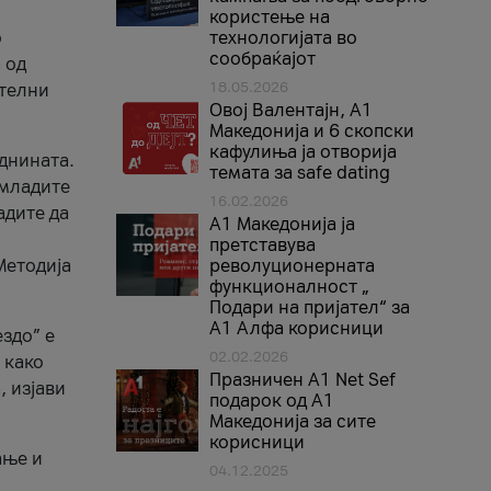
користење на
о
технологијата во
сообраќајот
 од
18.05.2026
ителни
Овој Валентајн, A1
Македонија и 6 скопски
кафулиња ја отворија
иднината.
темата за safe dating
 младите
16.02.2026
адите да
А1 Македонија ја
претставува
Методија
револуционерната
функционалност „
Подари на пријател“ за
А1 Алфа корисници
здо” е
02.02.2026
 како
Празничен A1 Net Sеf
, изјави
подарок од А1
Македонија за сите
корисници
ање и
04.12.2025