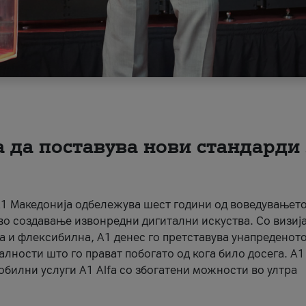
 да поставува нови стандарди 
а А1 Македонија одбележува шест години од воведувањето
во создавање извонредни дигитални искуства. Со визија
а и флексибилна, А1 денес го претставува унапреденото
ности што го прават побогато од кога било досега. А1
обилни услуги A1 Alfa со збогатени можности во ултра