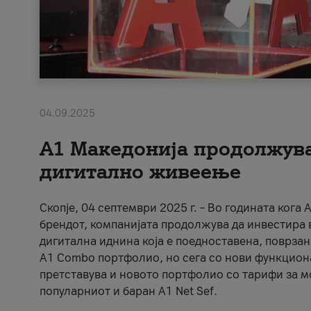
04.09.2025
А1 Македонија продолжува
дигитално живеење
Скопје, 04 септември 2025 г. – Во годината ког
брендот, компанијата продолжува да инвестира 
дигитална иднина која е поедноставена, поврзан
A1 Combo портфолио, но сега со нови функционал
претставува и новото портфолио со тарифи за м
популарниот и баран A1 Net Sef.