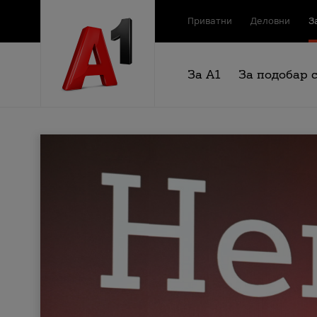
Приватни
Деловни
З
За А1
За подобар 