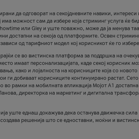
рани да одговорат на секојдневните навики, интереси 
 има можност сам да избере која стриминг услуга ќе би
Showtime или Gley и уште поважно, може да ја менува таа
ини достапни на секоја од платформите. Освен стриминг
 зависи од тарифниот модел кој корисникот ќе го избере
орајќи се во вистинска платформа за поддршка на очеку
есто имаат персонализацијата, каде секој корисник мо
увања, како и лојалноста на корисниците која со новото
ои ги добиваат корисниците континуирано растат. Сето 
о во рамки на мобилната апликација Мојот А1 достапна
 Панова, директорка на маркетинг и дигитална трансфор
ија уште еднаш докажува дека останува движечка сила
а создава решенија што се едноставни, моќни и вистинс