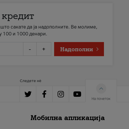
 кредит
а што сакате да ја надополните. Ве молиме,
у 100 и 1000 денари.
-
+
Надополни
Следете нè
На почеток
Мобилна апликација