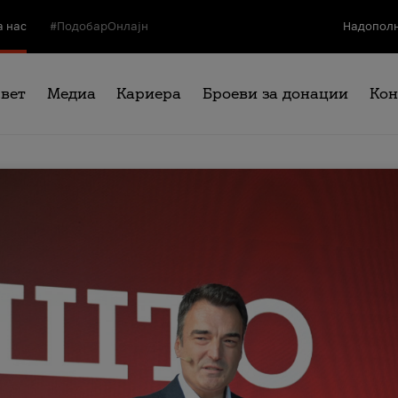
а нас
#ПодобарОнлајн
Надополн
свет
Медиа
Кариера
Броеви за донации
Кон