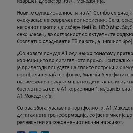
извршен директор на А1 Македонија.
Новите функционалности на A1 Combo се дизајни
очекувања на современиот корисник. Сега, секој
неговиот пакет и да избере Netflix, HBO Max, Sky
секој месец, во согласност со актуелните содрж
бесплатно следуваат и ТВ пакети, а нивниот број
„Со новата понуда А1 оди чекор понатаму претв
корисниците во дигиталното време. Централно м
ја прилагоди понудата на своите потреби и очек
портфолио доаѓа во фокус, бидејќи бенефитите к
овозможено преку комплетно дигитално искуств
бесплатно за сите А1 корисници “, изјави Елена
А1 Македонија.
Со ова збогатување на портфолиото, А1 Македон
дигиталната трансформација, со јасна мисија д
релевантни за современиот начин на живот.