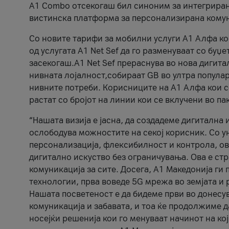
A1 Combo отсекогаш бил синоним за интегриран
вистинска платформа за персонализирана комуни
Со новите тарифи за мобилни услуги А1 Алфа ко
од услугата А1 Net Sef да го разменуваат со буџе
засекогаш.A1 Net Sef прераснува во нова дигита
нивната лојалност,собираат GB во ултра популарн
нивните потреби. Корисниците на А1 Алфа кои с
растат со бројот на линии кои се вклучени во па
“Нашата визија е јасна, да создадеме дигитална 
ослободува можностите на секој корисник. Со у
персонализација, флексибилност и контрола, ов
дигитално искуство без ограничувања. Ова е ст
комуникација за сите. Досега, А1 Македонија г
технологии, прва воведе 5G мрежа во земјата и
Нашата посветеност е да бидеме први во донес
комуникација и забавата, и тоа ќе продолжиме д
носејќи решенија кои го менуваат начинот на ко