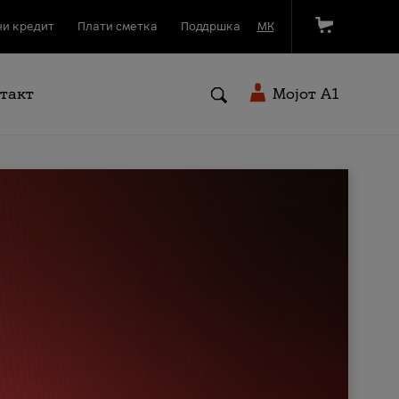
и кредит
Плати сметка
Поддршка
МК
такт
Мојот A1