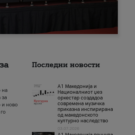
за
Последни новости
А1 Македонија и
 на
Националниот џез
 за
оркестар создадоа
современа музичка
 и ново
приказна инспирирана
 го
од македонското
културно наследство
03.07.2026
A1 Македонија почнува