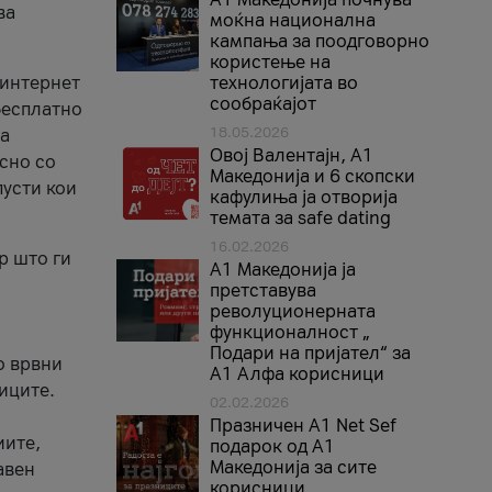
ва
моќна национална
кампања за поодговорно
користење на
 интернет
технологијата во
сообраќајот
 бесплатно
18.05.2026
за
Овој Валентајн, A1
асно со
Македонија и 6 скопски
пусти кои
кафулиња ја отворија
темата за safe dating
16.02.2026
р што ги
А1 Македонија ја
претставува
револуционерната
функционалност „
Подари на пријател“ за
о врвни
А1 Алфа корисници
иците.
02.02.2026
Празничен A1 Net Sеf
иите,
подарок од А1
Македонија за сите
авен
корисници