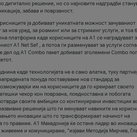
о дигитално решение, но со најновите надградби стану
кација, забава и поврзаност.
рисниците ја добиваат уникатната можност зачуваниот
т за нов уред, за роаминг или за стриминг услуги, и тоа
лна платформа каде корисниците на А1 се наградуваат 
иот A1 Net Sef , а потоа ги разменуваат за услуги согл
е дел од A1 Combo пакет добиваат зголемени Combo по
кетот.
иднина каде технологијата не е само алатка, туку партне
напредената понуда поставуваме нов стандард за
озможувајќи им на корисниците да го креираат своето
ратешки чекор кон поврзана, поедноставна и побогата
и потврди своите амбиции со континуирани инвестиции в
 развивме решенија што ги менуваат навиките на корисн
увањето иновации што го трансформираат начинот на
а го правиме. А1 Македонија ќе остане лидер во иновац
ј живееме и комуницираме, “изјави Методија Мирчев, Гл