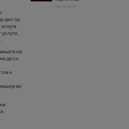
04.12.2025
и
де дел од
 услуга
 услуги,
.
вањата на
же да си
тоа е
мација во
 на
ки