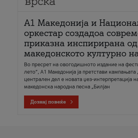
А1 Македонија и Национа
оркестар создадоа совре
приказна инспирирана од
македонското културно н
Во пресрет на овогодишното издание на фест
лето“, А1 Македонија ја претстави кампањата 
централен дел е новата џез-интерпретација н
македонска народна песна „Билјан
Дознај повеќе