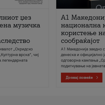
лниот џез
A1 Македони
мена музичка
национална 
користење на
аследство
сообраќајот
ивалот „Охридско
A1 Македонија заедно 
„Културна врска“, чиј
денеска и официјално 
а легендарната
одговорна кампања „Од
подигнување на јавната 
Дознај повеќе