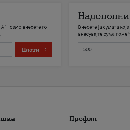
Надополни
 А1, само внесете го
Внесете ја сумата кој
.
внесувајте сума помеѓ
Плати
ршка
Профил