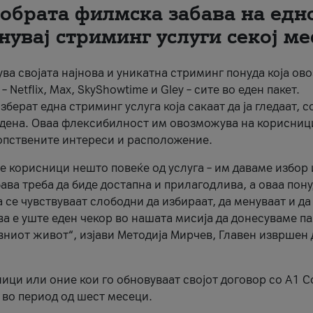
добрaта филмска забава на едн
енувај стриминг услуги секој ме
авува својата најнова и уникатна стриминг понуда која о
etflix, Max, SkyShowtime и Gley – сите во еден пакет.
ерат една стриминг услуга која сакаат да ја гледаат, с
30 дена. Оваа флексибилност им овозможува на корисниц
сопствените интереси и расположение.
е корисници нешто повеќе од услуга – им даваме избор 
ва треба да биде достапна и прилагодлива, а оваа пон
се чувствуваат слободни да избираат, да менуваат и да
ва е уште еден чекор во нашата мисија да донесуваме п
вниот живот“, изјави Методија Мирчев, Главен извршен
ици или оние кои го обновуваат својот договор со A1 
 во период од шест месеци.