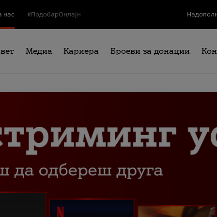
а нас
#ПодобарОнлајн
Надополн
свет
Медиа
Кариера
Броеви за донации
Кон