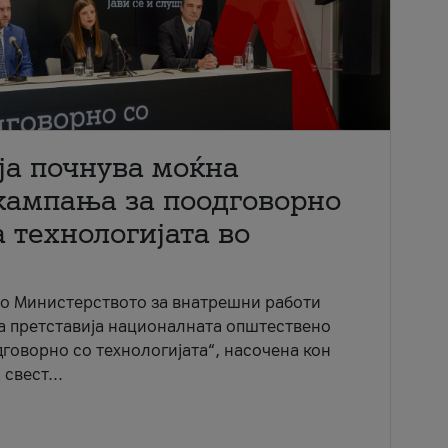
ја почнува моќна
кампања за поодговорно
 технологијата во
со Министерството за внатрешни работи
ја претставија националната општествено
говорно со технологијата“, насочена кон
свест...