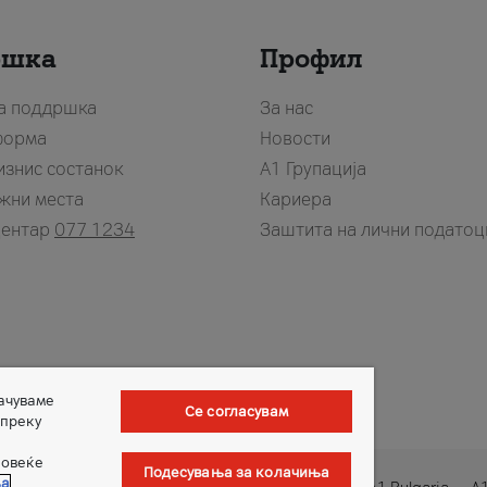
ршка
Профил
за поддршка
За нас
форма
Новости
изнис состанок
А1 Групација
жни места
Кариера
центар
077 1234
Заштита на лични податоц
зачуваме
Се согласувам
 преку
повеќе
Подесувања за колачиња
ња