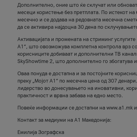
Дополнително, оние што ќе склучат или обноват
месеци користење без претплата. По истекот на
месечно и се додава на редовната месечна сметк
да се активира најдоцна 30 дена по склучување
Активацијата и промената на стриминг услугите 
А1“, што овозможува комплетна контрола врз соп
корисниците добиваат и дополнителни ТВ канали
SkyShowtime 2, што дополнително го збогатува и
Оваа понуда е достапна и за постојните корисниц
преку „Мојот А1“ по месечна цена од 307 денари.
лидерство во донесувањето на иновативни, кори
практичност и врвна забава на едно место.
Повеќе информации се достапни на www.a1.mk и
Контакт за медиуми на А1 Македонија:
Емилија Зографска