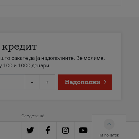
 кредит
а што сакате да ја надополните. Ве молиме,
у 100 и 1000 денари.
-
+
Надополни
Следете нè
На почеток