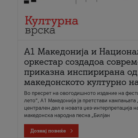
А1 Македонија и Национа
оркестар создадоа совре
приказна инспирирана од
македонското културно н
Во пресрет на овогодишното издание на фест
лето“, А1 Македонија ја претстави кампањата 
централен дел е новата џез-интерпретација н
македонска народна песна „Билјан
Дознај повеќе