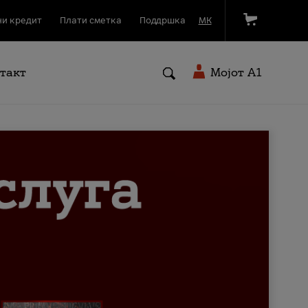
и кредит
Плати сметка
Поддршка
МК
такт
Мојот A1