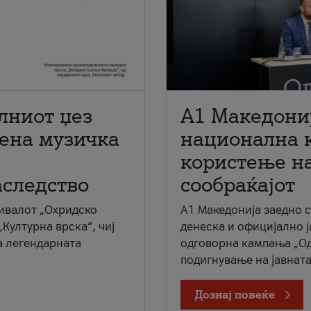
лниот џез
A1 Македони
мена музичка
национална 
користење на
аследство
сообраќајот
ивалот „Охридско
A1 Македонија заедно 
„Културна врска“, чиј
денеска и официјално 
а легендарната
одговорна кампања „Од
подигнување на јавната 
Дознај повеќе