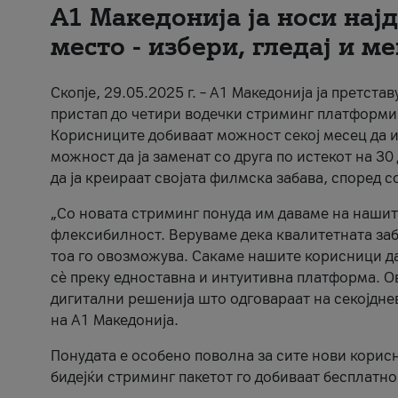
А1 Македонија ја носи нај
место - избери, гледај и м
Скопје, 29.05.2025 г. – А1 Македонија ја претст
пристап до четири водечки стриминг платформи – N
Корисниците добиваат можност секој месец да изб
можност да ја заменат со друга по истекот на 
да ја креираат својата филмска забава, според 
„Со новата стриминг понуда им даваме на нашит
флексибилност. Веруваме дека квалитетната заба
тоа го овозможува. Сакаме нашите корисници да 
сè преку едноставна и интуитивна платформа. О
дигитални решенија што одговараат на секојдне
на А1 Македонија.
Понудата е особено поволна за сите нови корисн
бидејќи стриминг пакетот го добиваат бесплатно