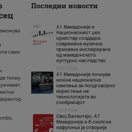
о
Последни новости
сец
А1 Македонија и
возможува
Националниот џез
оркестар создадоа
современа музичка
о
приказна инспирирана
ите сами
од македонското
културно наследство
03.07.2026
и
A1 Македонија почнува
уда токму
моќна национална
 уживаат,
кампања за поодговорно
користење на
аметни
технологијата во
 директор
сообраќајот
18.05.2026
Овој Валентајн, A1
Combo,
Македонија и 6 скопски
кафулиња ја отворија