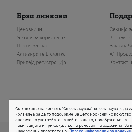
Брзи линкови
Подд
Ценовници
Секција 
Услови за користење
Контакт 
Плати сметка
Закажи б
Активирајте Е-сметка
A1 Прода
Припејд регистрација
Контакт 
Со кликање на копчето "Се согласувам", се согласувате да 
Member of
колачиња за да го подобриме Вашето корисничко искуство
анализа на употребата на веб-страната, подобрување на
навигацијата и прикажување на релевантна содржина. За 
информации проверете на
Повеќе информации за колачи