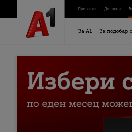
Приватни
Деловни
З
За А1
За подобар 