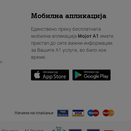
Мобилна апликација
Единствено преку бесплатната
мобилна апликација
Мојот A1
имате
пристап до сите важни информации
за Вашите A1 услуги, во било кое
време.
и
Начини на плаќање