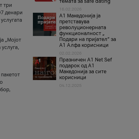
темата за safe dating
т три
16.02.2026
07 денари
А1 Македонија ја
 услугата
претставува
револуционерната
функционалност „
Подари на пријател“ за
ја „Мојот
А1 Алфа корисници
 услуга,
02.02.2026
Празничен A1 Net Sеf
подарок од А1
Македонија за сите
 пакетот
корисници
то
04.12.2025
бор,