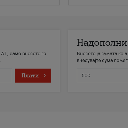
Надополни
 А1, само внесете го
Внесете ја сумата кој
.
внесувајте сума помеѓ
Плати