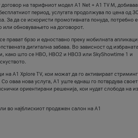
 договор на тарифниот модел A1 Net + A1 TV M, добиваа
 бесплатниот период, услугата продолжува по цена од 3
а. За да се искористи промотивната понуда, потребно е
то или обновувањето на договорот.
се прават брзо и едноставно преку мобилната апликаци
ствената дигитална забава. Во зависност од избраната
, како што се HBO, HBO2 и HBO3 или SkyShowtime 1 и
скуството.
и на A1 Xplore TV, кои можат да го активираат стриминг
 Со оваа нова услуга, А1 уште еднаш го потврдува свое
снички ориентирани решенија, кои нудат слобода на из
ли во најблискиот продажен салон на А1