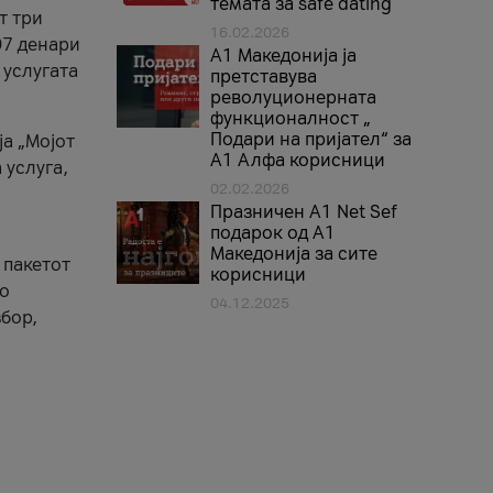
темата за safe dating
т три
16.02.2026
07 денари
А1 Македонија ја
 услугата
претставува
револуционерната
функционалност „
Подари на пријател“ за
ја „Мојот
А1 Алфа корисници
 услуга,
02.02.2026
Празничен A1 Net Sеf
подарок од А1
Македонија за сите
 пакетот
корисници
то
04.12.2025
бор,