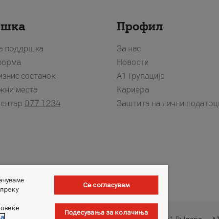
ршка
Профил
за поддршка
За нас
форма
Новости
изнис состанок
А1 Групација
жни места
Кариера
центар
077 1234
Заштита на лични податоц
зачуваме
Се согласувам
 преку
повеќе
Подесувања за колачиња
ња