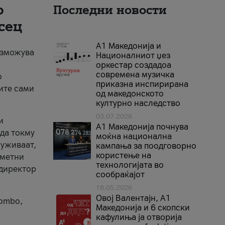
о
Последни новости
сец
А1 Македонија и
возможува
Националниот џез
оркестар создадоа
современа музичка
о
приказна инспирирана
ите сами
од македонското
културно наследство
03.07.2026
и
A1 Македонија почнува
уда токму
моќна национална
 уживаат,
кампања за поодговорно
користење на
аметни
технологијата во
 директор
сообраќајот
18.05.2026
Овој Валентајн, A1
Combo,
Македонија и 6 скопски
кафулиња ја отворија