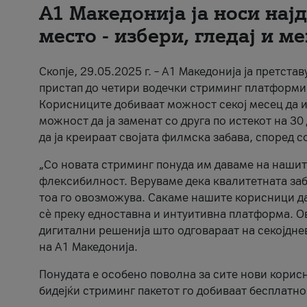
А1 Македонија ја носи нај
место - избери, гледај и м
Скопје, 29.05.2025 г. – А1 Македонија ја претст
пристап до четири водечки стриминг платформи – N
Корисниците добиваат можност секој месец да изб
можност да ја заменат со друга по истекот на 
да ја креираат својата филмска забава, според 
„Со новата стриминг понуда им даваме на нашит
флексибилност. Веруваме дека квалитетната заба
тоа го овозможува. Сакаме нашите корисници да 
сè преку едноставна и интуитивна платформа. О
дигитални решенија што одговараат на секојдне
на А1 Македонија.
Понудата е особено поволна за сите нови корисн
бидејќи стриминг пакетот го добиваат бесплатно