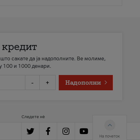
 кредит
а што сакате да ја надополните. Ве молиме,
у 100 и 1000 денари.
-
+
Надополни
Следете нè
На почеток