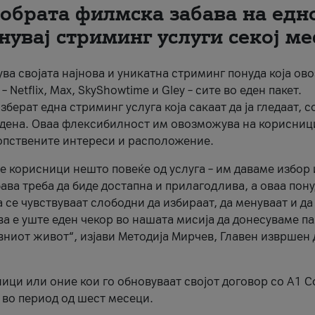
добрaта филмска забава на едн
енувај стриминг услуги секој ме
авува својата најнова и уникатна стриминг понуда која о
etflix, Max, SkyShowtime и Gley – сите во еден пакет.
ерат една стриминг услуга која сакаат да ја гледаат, с
30 дена. Оваа флексибилност им овозможува на корисниц
сопствените интереси и расположение.
е корисници нешто повеќе од услуга – им даваме избор 
ва треба да биде достапна и прилагодлива, а оваа пон
се чувствуваат слободни да избираат, да менуваат и да
ва е уште еден чекор во нашата мисија да донесуваме п
вниот живот“, изјави Методија Мирчев, Главен извршен
ици или оние кои го обновуваат својот договор со A1 
 во период од шест месеци.