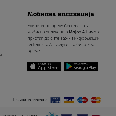
Мобилна апликација
Единствено преку бесплатната
мобилна апликација
Мојот A1
имате
пристап до сите важни информации
за Вашите A1 услуги, во било кое
време.
и
Начини на плаќање