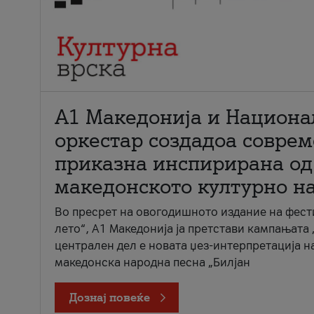
А1 Македонија и Национа
оркестар создадоа совре
приказна инспирирана од
македонското културно н
Во пресрет на овогодишното издание на фест
лето“, А1 Македонија ја претстави кампањата 
централен дел е новата џез-интерпретација н
македонска народна песна „Билјан
Дознај повеќе