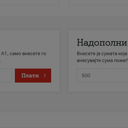
Надополни
 А1, само внесете го
Внесете ја сумата кој
.
внесувајте сума помеѓ
Плати