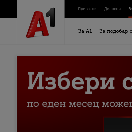
Приватни
Деловни
З
За А1
За подобар 