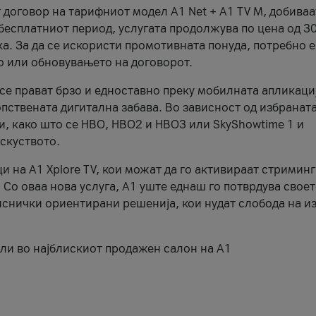
 договор на тарифниот модел A1 Net + A1 TV M, добиваа
 бесплатниот период, услугата продолжува по цена од 3
а. За да се искористи промотивната понуда, потребно е
то или обновувањето на договорот.
се прават брзо и едноставно преку мобилната апликаци
ствената дигитална забава. Во зависност од избраната
, како што се HBO, HBO2 и HBO3 или SkyShowtime 1 и
скуството.
и на A1 Xplore TV, кои можат да го активираат стриминг
 Со оваа нова услуга, А1 уште еднаш го потврдува свое
снички ориентирани решенија, кои нудат слобода на из
ли во најблискиот продажен салон на А1