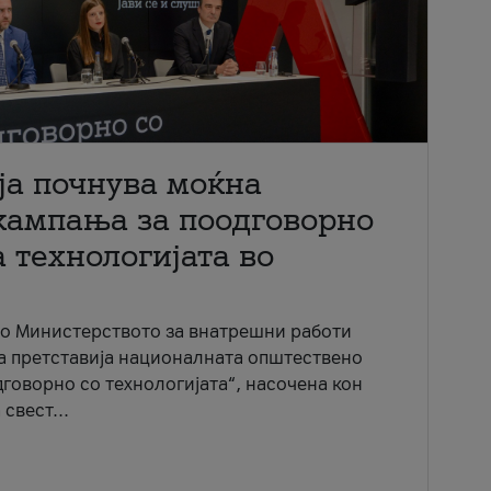
ја почнува моќна
кампања за поодговорно
 технологијата во
со Министерството за внатрешни работи
ја претставија националната општествено
говорно со технологијата“, насочена кон
свест...