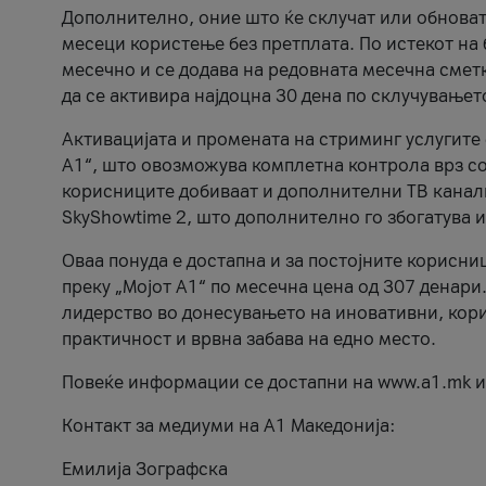
Дополнително, оние што ќе склучат или обноват
месеци користење без претплата. По истекот на
месечно и се додава на редовната месечна сметк
да се активира најдоцна 30 дена по склучување
Активацијата и промената на стриминг услугите 
А1“, што овозможува комплетна контрола врз соп
корисниците добиваат и дополнителни ТВ канали
SkyShowtime 2, што дополнително го збогатува и
Оваа понуда е достапна и за постојните корисниц
преку „Мојот А1“ по месечна цена од 307 денари.
лидерство во донесувањето на иновативни, кори
практичност и врвна забава на едно место.
Повеќе информации се достапни на www.a1.mk и
Контакт за медиуми на А1 Македонија:
Емилија Зографска