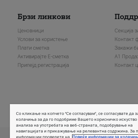
Брзи линкови
Подд
Ценовници
Секција 
Услови за користење
Контакт 
Плати сметка
Закажи б
Активирајте Е-сметка
A1 Прода
Припејд регистрација
Контакт 
Со кликање на копчето "Се согласувам", се согласувате да 
Member of
колачиња за да го подобриме Вашето корисничко искуство
анализа на употребата на веб-страната, подобрување на
навигацијата и прикажување на релевантна содржина. За 
информации проверете на
Повеќе информации за колачи