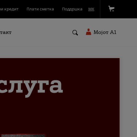
и кредит
Плати сметка
Поддршка
МК
такт
Мојот A1