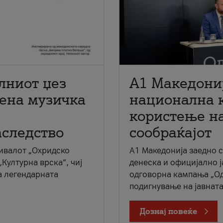
лниот џез
A1 Македони
мена музичка
национална 
користење на
аследство
сообраќајот
ивалот „Охридско
A1 Македонија заедно 
„Културна врска“, чиј
денеска и официјално 
а легендарната
одговорна кампања „Од
подигнување на јавната 
Дознај повеќе