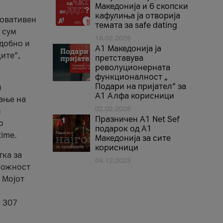
Македонија и 6 скопски
кафулиња ја отворија
новативен
темата за safe dating
 сум
16.02.2026
удобно и
А1 Македонија ја
ите“,
претставува
револуционерната
функционалност „
Подари на пријател“ за
и
А1 Алфа корисници
ање на
02.02.2026
и
Празничен A1 Net Sеf
о
подарок од А1
time.
Македонија за сите
корисници
тка за
04.12.2025
 можност
 Мојот
а 307