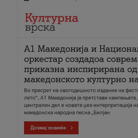
А1 Македонија и Национа
оркестар создадоа совре
приказна инспирирана од
македонското културно н
Во пресрет на овогодишното издание на фест
лето“, А1 Македонија ја претстави кампањата 
централен дел е новата џез-интерпретација н
македонска народна песна „Билјан
Дознај повеќе