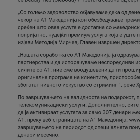
„Со големо задоволство објавуваме дека од ден
чекор на А1 Македонија кон обезбедување прем
среќен што оваа услуга е достапна со македонск
попријатно, нудејќи премиум услуга која е уште
изјави Методија Мирчев, Главен извршен директ
„Нашата соработка со А1 Македонија ја одразув
партнерства и да испорачуваме неспоредливи и
силите со А1, ние сме воодушевени да ги прош
оригинална програма на клиентите, приспособен
збогатат нивното искуство со стриминг “, рече 
По завршувањето на валидноста на подарокот, пр
телекомуникациски услуги. Дополнително, сите 
да ја активираат услугата за само 307 денари ме
A1, преку веб-страницата на А1 Македонија, www
завршувањето на периодот од специјалната понуд
денари месечно.