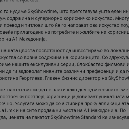
ес го нудиме SkyShowtime, што претставува уште еден и
иум содржина и супериорно корисничко искуство. Многу
и превод и титлови што ќе го направат ова искуство по
 повеќе прилагодена на потребите и желбите на корисниц
ор на А1 Македонија.
а нашата цврста посветеност да инвестираме во локалн
скуства со врвна содржина на корисниците. Со здружув
ириме нашите ексклузивни серии, блокбастер филмови 
и да ги задоволат нивните различни преференци и да г
Христина Георгиева, Главен бизнис директор на SkyShow
етплатата може да се плати како дел од месечната сме
постоечки постпејд корисници ја добиваат уникатната
сечно. Услугата може да се активира преку апликацијата
.a1.mk и на сите продажни места на А1 Македонија. По
а, цената на пакетот SkyShowtime Standard ќе изнесув