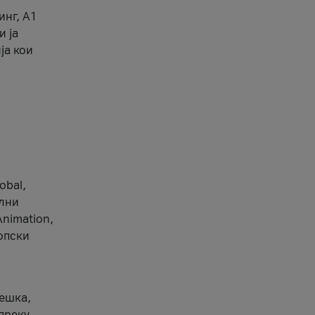
инг, А1
и ја
ја кои
obal,
ални
Animation,
ропски
вешка,
 преку