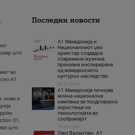
а
Последни новости
А1 Македонија и
инг
Националниот џез
пазар што
оркестар создадоа
современа музичка
приказна инспирирана
од македонското
акет во
културно наследство
осно А1
03.07.2026
A1 Македонија почнува
моќна национална
, нови и
кампања за поодговорно
ерија
користење на
pples
технологијата во
сообраќајот
ection 31,
18.05.2026
како што
Овој Валентајн, A1