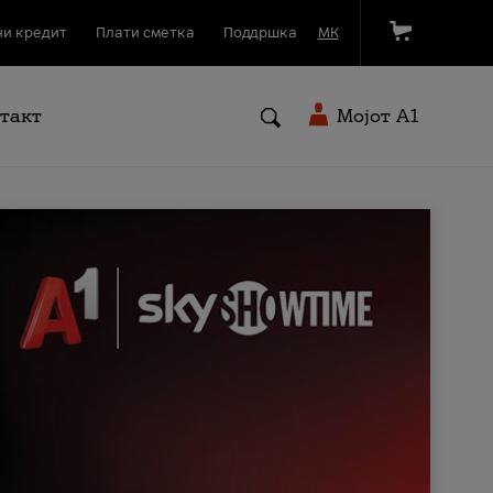
и кредит
Плати сметка
Поддршка
МК
такт
Мојот A1