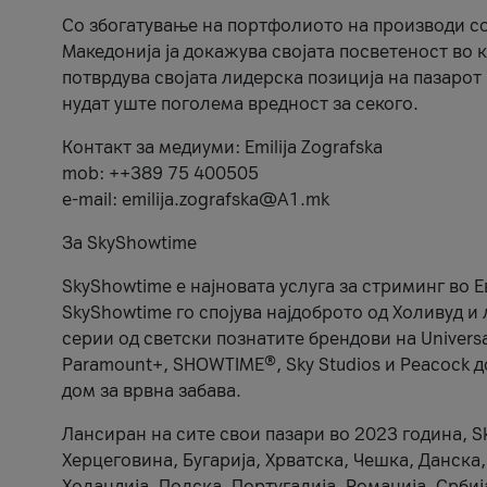
Со збогатување на портфолиото на производи со
Македонија ја докажува својата посветеност во 
потврдува својата лидерска позиција на пазарот
нудат уште поголема вредност за секого.
Контакт за медиуми: Emilija Zografska
mob: ++389 75 400505
e-mail: emilija.zografska@A1.mk
За SkyShowtime
SkyShowtime е најновата услуга за стриминг во 
SkyShowtime го спојува најдоброто од Холивуд и
серии од светски познатите брендови на Universal
Paramount+, SHOWTIME®, Sky Studios и Peacock д
дом за врвна забава.
Лансиран на сите свои пазари во 2023 година, S
Херцеговина, Бугарија, Хрватска, Чешка, Данска
Холандија, Полска, Португалија, Романија, Србиј