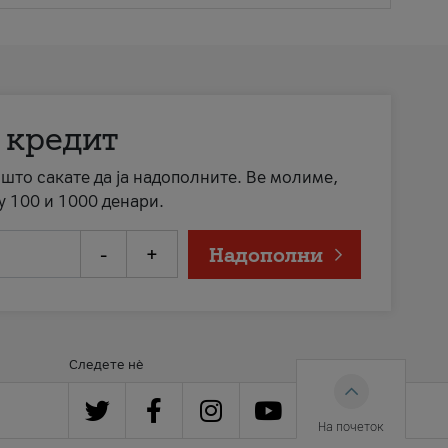
 кредит
а што сакате да ја надополните. Ве молиме,
у 100 и 1000 денари.
-
+
Надополни
Следете нè
На почеток