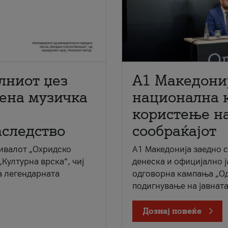
лниот џез
A1 Македони
мена музичка
национална 
користење на
аследство
сообраќајот
ивалот „Охридско
A1 Македонија заедно 
„Културна врска“, чиј
денеска и официјално 
а легендарната
одговорна кампања „Од
подигнување на јавната 
Дознај повеќе