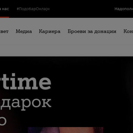
а нас
#ПодобарОнлајн
Надополн
свет
Медиа
Кариера
Броеви за донации
Кон