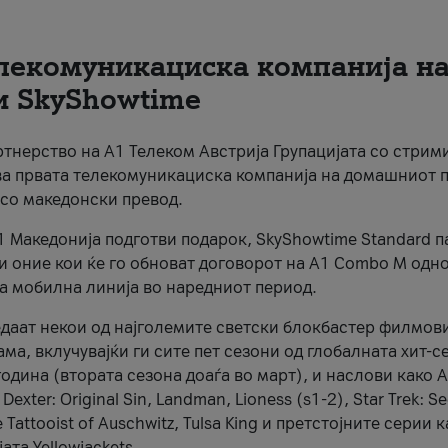
елекомуникациска компанија н
и SkyShowtime
артнерство на А1 Телеком Австрија Групацијата со стрим
ва првата телекомуникациска компанија на домашниот 
 со македонски превод.
А1 Македонија подготви подарок, SkyShowtime Standard п
 и оние кои ќе го обноват договорот на А1 Combo M одн
а мобилна линија во наредниот период.
едаат некои од најголемите светски блокбастер филмови
а, вклучувајќи ги сите пет сезони од глобалната хит-с
одина (втората сезона доаѓа во март), и наслови како A
 Dexter: Original Sin, Landman, Lioness (s1-2), Star Trek: S
e Tattooist of Auschwitz, Tulsa King и претстојните серии 
ата Yellowjackets.