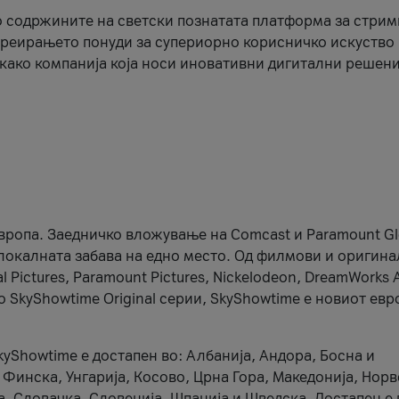
 содржините на светски познатата платформа за стрим
креирањето понуди за супериорно корисничко искуство 
 како компанија која носи иновативни дигитални решени
Европа. Заедничко вложување на Comcast и Paramount Gl
 локалната забава на едно место. Од филмови и оригин
 Pictures, Paramount Pictures, Nickelodeon, DreamWorks 
о SkyShowtime Original серии, SkyShowtime е новиот ев
kyShowtime е достапен во: Албанија, Андора, Босна и
, Финска, Унгарија, Косово, Црна Гора, Македонија, Нор
а, Словачка, Словенија, Шпанија и Шведска. Достапен е