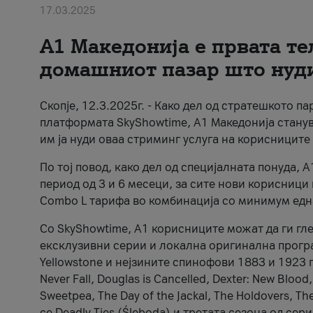
17.03.2025
А1 Македонија е првата т
домашниот пазар што нуд
Скопје, 12.3.2025г. - Како дел од стратешкото п
платформата SkyShowtime, А1 Македонија стану
им ја нуди оваа стриминг услуга на корисниците
По тој повод, како дел од специјалната понуда, 
период од 3 и 6 месеци, за сите нови корисници
Combo L тарифа во комбинација со минимум едн
Со SkyShowtime, А1 корисниците можат да ги гл
ексклузивни серии и локална оригинална програм
Yellowstone и нејзините спинофови 1883 и 1923 г
Never Fall, Douglas is Cancelled, Dexter: New Blood,
Sweetpea, The Day of the Jackal, The Holdovers, Th
се Deadly Ties (Śleboda) и третата сезона од сериј