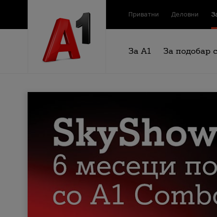
Приватни
Деловни
З
За А1
За подобар 