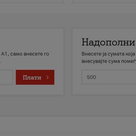
Надополни
 А1, само внесете го
Внесете ја сумата кој
.
внесувајте сума помеѓ
Плати