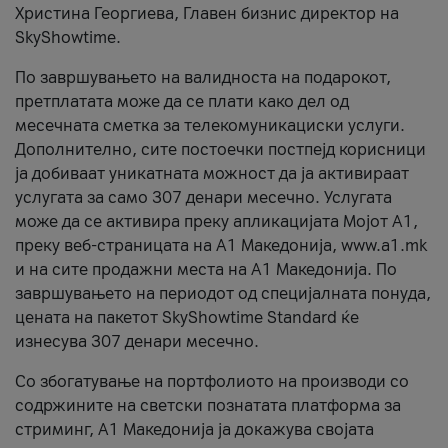
Христина Георгиева, Главен бизнис директор на
SkyShowtime.
По завршувањето на валидноста на подарокот,
претплатата може да се плати како дел од
месечната сметка за телекомуникациски услуги.
Дополнително, сите постоечки постпејд корисници
ја добиваат уникатната можност да ја активираат
услугата за само 307 денари месечно. Услугата
може да се активира преку апликацијата Мојот A1,
преку веб-страницата на А1 Македонија, www.a1.mk
и на сите продажни места на А1 Македонија. По
завршувањето на периодот од специјалната понуда,
цената на пакетот SkyShowtime Standard ќе
изнесува 307 денари месечно.
Со збогатување на портфолиото на производи со
содржините на светски познатата платформа за
стриминг, А1 Македонија ја докажува својата