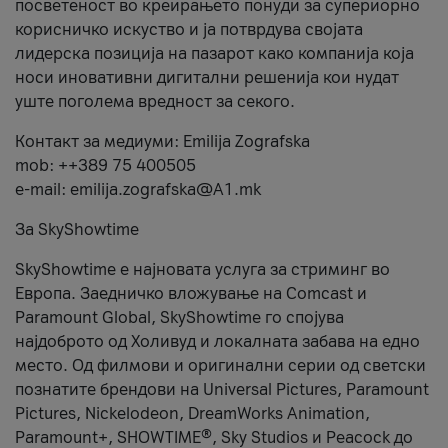
посветеност во креирањето понуди за супериорно
корисничко искуство и ја потврдува својата
лидерска позиција на пазарот како компанија која
носи иновативни дигитални решенија кои нудат
уште поголема вредност за секого.
Контакт за медиуми: Emilija Zografska
mob: ++389 75 400505
e-mail: emilija.zografska@A1.mk
За SkyShowtime
SkyShowtime е најновата услуга за стриминг во
Европа. Заедничко вложување на Comcast и
Paramount Global, SkyShowtime го спојува
најдоброто од Холивуд и локалната забава на едно
место. Од филмови и оригинални серии од светски
познатите брендови на Universal Pictures, Paramount
Pictures, Nickelodeon, DreamWorks Animation,
Paramount+, SHOWTIME®, Sky Studios и Peacock до