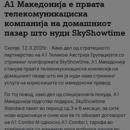
А1 Македонија е првата
За нас
телекомуникациска
компанија на домашниот
#ПодобарОнлајн
пазар што нуди SkyShowtime
Скопје, 12.3.2025г. - Како дел од стратешкото
партнерство на А1 Телеком Австрија Групацијата со
стриминг платформата SkyShowtime, А1 Македонија
станува првата телекомуникациска компанија на
домашниот пазар што им ја нуди оваа стриминг
услуга на корисниците со македонски превод.
По тој повод, како дел од специјалната понуда, А1
Македонија подготви подарок, SkyShowtime
Standard пакет во период од 3 и 6 месеци, за сите
нови корисници и оние кои ќе го обноват договорот
на А1 Combo M односно А1 Combo L тарифа во
комбинација со минимум една мобилна линија во