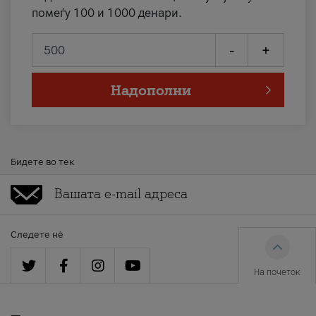
помеѓу 100 и 1000 денари.
-
+
Надополни
Бидете во тек
Следете нè
На почеток