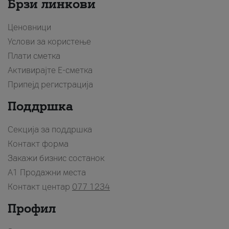
Брзи линкови
Ценовници
Услови за користење
Плати сметка
Активирајте Е-сметка
Припејд регистрација
Поддршка
Секција за поддршка
Контакт форма
Закажи бизнис состанок
A1 Продажни места
Контакт центар
077 1234
Профил