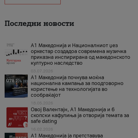
Последни новости
А1 Македонија и Националниот џез
оркестар создадоа современа музичка
приказна инспирирана од македонското
културно наследство
03.07.2026
A1 Македонија почнува моќна
национална кампања за поодговорно
користење на технологијата во
сообраќајот
18.05.2026
Овој Валентајн, A1 Македонија и 6
скопски кафулиња ја отворија темата за
safe dating
16.02.2026
А1 Македонија ја претставува