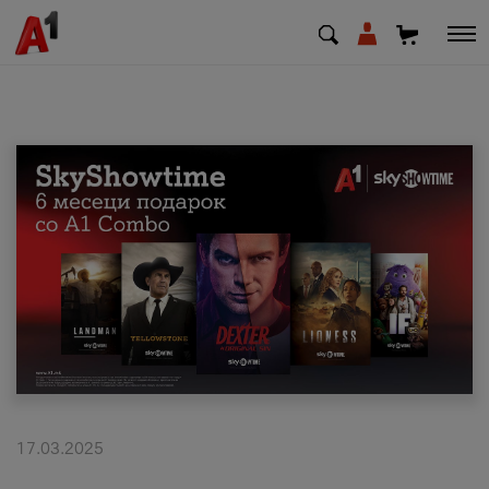
МК
EN
SQ
Приватни
Деловни
Поддршка
Надополни кредит
17.03.2025
Плати сметка