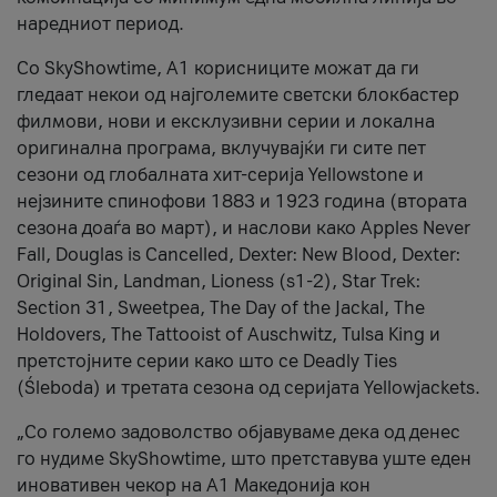
наредниот период.
Со SkyShowtime, А1 корисниците можат да ги
гледаат некои од најголемите светски блокбастер
филмови, нови и ексклузивни серии и локална
оригинална програма, вклучувајќи ги сите пет
сезони од глобалната хит-серија Yellowstone и
нејзините спинофови 1883 и 1923 година (втората
сезона доаѓа во март), и наслови како Apples Never
Fall, Douglas is Cancelled, Dexter: New Blood, Dexter:
Original Sin, Landman, Lioness (s1-2), Star Trek:
Section 31, Sweetpea, The Day of the Jackal, The
Holdovers, The Tattooist of Auschwitz, Tulsa King и
претстојните серии како што се Deadly Ties
(Śleboda) и третата сезона од серијата Yellowjackets.
„Со големо задоволство објавуваме дека од денес
го нудиме SkyShowtime, што претставува уште еден
иновативен чекор на А1 Македонија кон