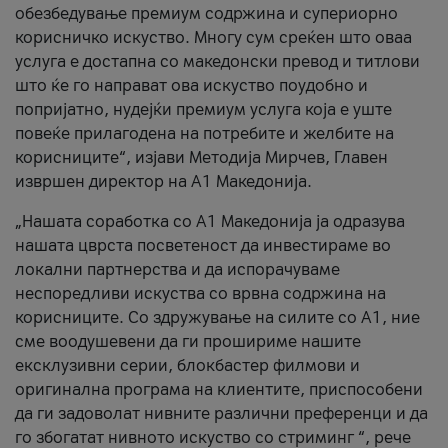
обезбедување премиум содржина и супериорно
корисничко искуство. Многу сум среќен што оваа
услуга е достапна со македонски превод и титлови
што ќе го направат ова искуство поудобно и
попријатно, нудејќи премиум услуга која е уште
повеќе прилагодена на потребите и желбите на
корисниците“, изјави Методија Мирчев, Главен
извршен директор на А1 Македонија.
„Нашата соработка со А1 Македонија ја одразува
нашата цврста посветеност да инвестираме во
локални партнерства и да испорачуваме
неспоредливи искуства со врвна содржина на
корисниците. Со здружување на силите со А1, ние
сме воодушевени да ги прошириме нашите
ексклузивни серии, блокбастер филмови и
оригинална програма на клиентите, приспособени
да ги задоволат нивните различни преференци и да
го збогатат нивното искуство со стриминг “, рече