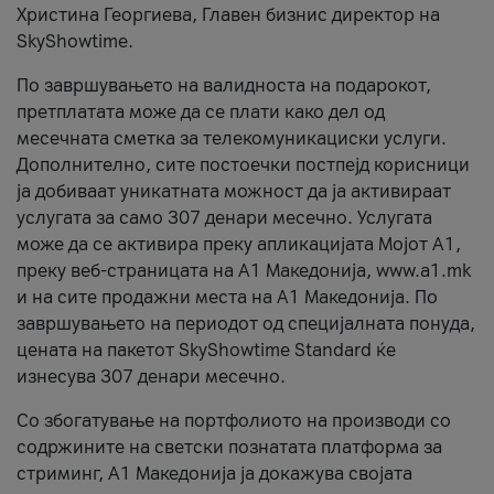
Христина Георгиева, Главен бизнис директор на
SkyShowtime.
По завршувањето на валидноста на подарокот,
претплатата може да се плати како дел од
месечната сметка за телекомуникациски услуги.
Дополнително, сите постоечки постпејд корисници
ја добиваат уникатната можност да ја активираат
услугата за само 307 денари месечно. Услугата
може да се активира преку апликацијата Мојот A1,
преку веб-страницата на А1 Македонија, www.a1.mk
и на сите продажни места на А1 Македонија. По
завршувањето на периодот од специјалната понуда,
цената на пакетот SkyShowtime Standard ќе
изнесува 307 денари месечно.
Со збогатување на портфолиото на производи со
содржините на светски познатата платформа за
стриминг, А1 Македонија ја докажува својата