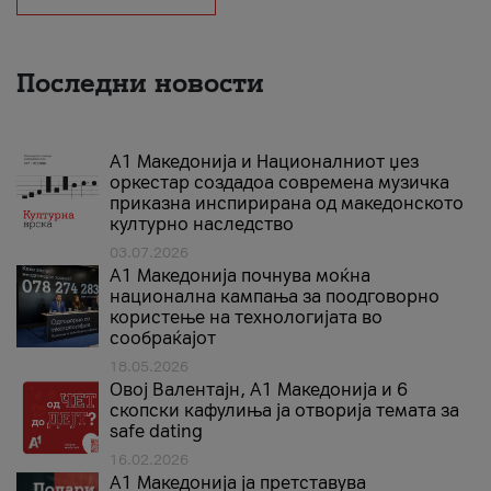
Последни новости
А1 Македонија и Националниот џез
оркестар создадоа современа музичка
приказна инспирирана од македонското
културно наследство
03.07.2026
A1 Македонија почнува моќна
национална кампања за поодговорно
користење на технологијата во
сообраќајот
18.05.2026
Овој Валентајн, A1 Македонија и 6
скопски кафулиња ја отворија темата за
safe dating
16.02.2026
А1 Македонија ја претставува