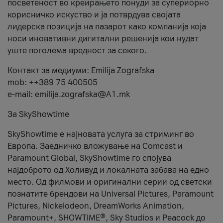
посветеност во креирањето понуди за супериорно
корисничко искуство и ја потврдува својата
лидерска позиција на пазарот како компанија која
носи иновативни дигитални решенија кои нудат
уште поголема вредност за секого.
Контакт за медиуми: Emilija Zografska
mob: ++389 75 400505
e-mail: emilija.zografska@A1.mk
За SkyShowtime
SkyShowtime е најновата услуга за стриминг во
Европа. Заедничко вложување на Comcast и
Paramount Global, SkyShowtime го спојува
најдоброто од Холивуд и локалната забава на едно
место. Од филмови и оригинални серии од светски
познатите брендови на Universal Pictures, Paramount
Pictures, Nickelodeon, DreamWorks Animation,
Paramount+, SHOWTIME®, Sky Studios и Peacock до