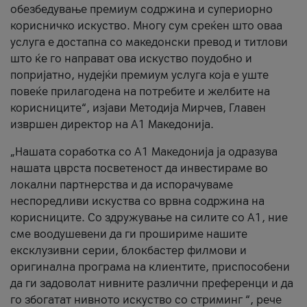
обезбедување премиум содржина и супериорно
корисничко искуство. Многу сум среќен што оваа
услуга е достапна со македонски превод и титлови
што ќе го направат ова искуство поудобно и
попријатно, нудејќи премиум услуга која е уште
повеќе прилагодена на потребите и желбите на
корисниците“, изјави Методија Мирчев, Главен
извршен директор на А1 Македонија.
„Нашата соработка со А1 Македонија ја одразува
нашата цврста посветеност да инвестираме во
локални партнерства и да испорачуваме
неспоредливи искуства со врвна содржина на
корисниците. Со здружување на силите со А1, ние
сме воодушевени да ги прошириме нашите
ексклузивни серии, блокбастер филмови и
оригинална програма на клиентите, приспособени
да ги задоволат нивните различни преференци и да
го збогатат нивното искуство со стриминг “, рече