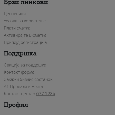
Брзи линкови
Ценовници
Услови за користење
Плати сметка
Активирајте Е-сметка
Припејд регистрација
Поддршка
Секција за поддршка
Контакт форма
Закажи бизнис состанок
A1 Продажни места
Контакт центар
077 1234
Профил