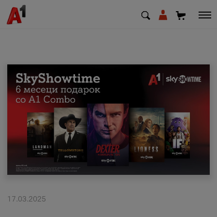
МК
EN
SQ
Приватни
Деловни
Поддршка
Надополни кредит
17.03.2025
Плати сметка