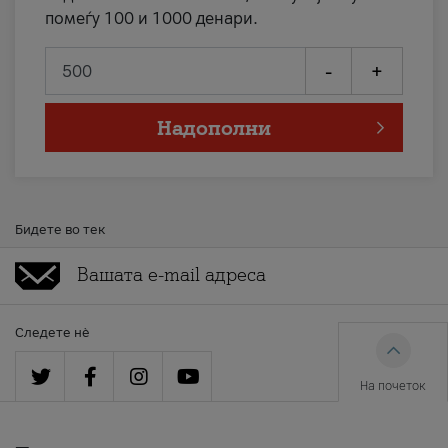
помеѓу 100 и 1000 денари.
-
+
Надополни
Бидете во тек
Следете нè
На почеток