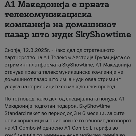
А1 Македонија е првата
За нас
телекомуникациска
компанија на домашниот
#ПодобарОнлајн
пазар што нуди SkyShowtime
Скопје, 12.3.2025г. - Како дел од стратешкото
партнерство на А1 Телеком Австрија Групацијата со
стриминг платформата SkyShowtime, А1 Македонија
станува првата телекомуникациска компанија на
домашниот пазар што им ја нуди оваа стриминг
услуга на корисниците со македонски превод.
По тој повод, како дел од специјалната понуда, А1
Македонија подготви подарок, SkyShowtime
Standard пакет во период од 3 и 6 месеци, за сите
нови корисници и оние кои ќе го обноват договорот
на А1 Combo M односно А1 Combo L тарифа во
комбинација со минимум една мобилна линија во