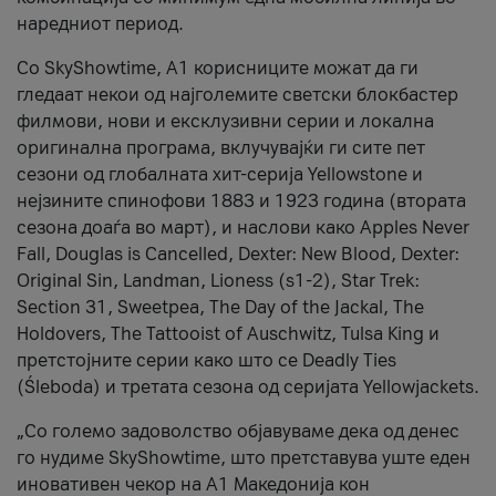
наредниот период.
Со SkyShowtime, А1 корисниците можат да ги
гледаат некои од најголемите светски блокбастер
филмови, нови и ексклузивни серии и локална
оригинална програма, вклучувајќи ги сите пет
сезони од глобалната хит-серија Yellowstone и
нејзините спинофови 1883 и 1923 година (втората
сезона доаѓа во март), и наслови како Apples Never
Fall, Douglas is Cancelled, Dexter: New Blood, Dexter:
Original Sin, Landman, Lioness (s1-2), Star Trek:
Section 31, Sweetpea, The Day of the Jackal, The
Holdovers, The Tattooist of Auschwitz, Tulsa King и
претстојните серии како што се Deadly Ties
(Śleboda) и третата сезона од серијата Yellowjackets.
„Со големо задоволство објавуваме дека од денес
го нудиме SkyShowtime, што претставува уште еден
иновативен чекор на А1 Македонија кон