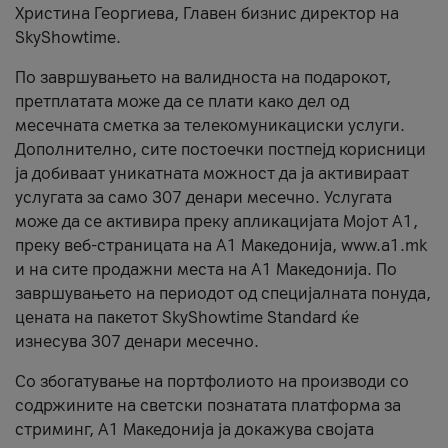
Христина Георгиева, Главен бизнис директор на
SkyShowtime.
По завршувањето на валидноста на подарокот,
претплатата може да се плати како дел од
месечната сметка за телекомуникациски услуги.
Дополнително, сите постоечки постпејд корисници
ја добиваат уникатната можност да ја активираат
услугата за само 307 денари месечно. Услугата
може да се активира преку апликацијата Мојот A1,
преку веб-страницата на А1 Македонија, www.a1.mk
и на сите продажни места на А1 Македонија. По
завршувањето на периодот од специјалната понуда,
цената на пакетот SkyShowtime Standard ќе
изнесува 307 денари месечно.
Со збогатување на портфолиото на производи со
содржините на светски познатата платформа за
стриминг, А1 Македонија ја докажува својата