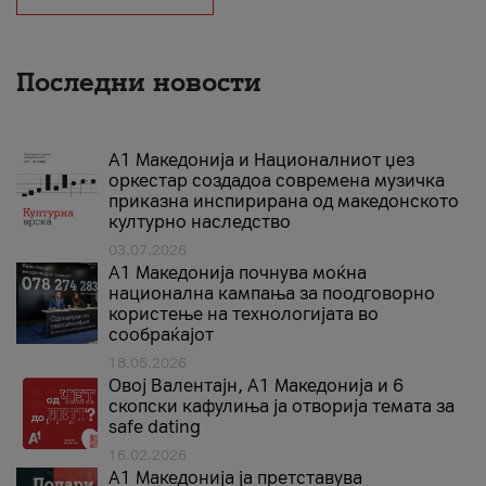
Последни новости
А1 Македонија и Националниот џез
оркестар создадоа современа музичка
приказна инспирирана од македонското
културно наследство
03.07.2026
A1 Македонија почнува моќна
национална кампања за поодговорно
користење на технологијата во
сообраќајот
18.05.2026
Овој Валентајн, A1 Македонија и 6
скопски кафулиња ја отворија темата за
safe dating
16.02.2026
А1 Македонија ја претставува