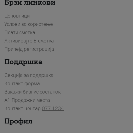
Брзи линкови
Ценовници
Услови за користење
Плати сметка
Активирајте Е-сметка
Припејд регистрација
Поддршка
Секција за поддршка
Контакт форма
Закажи бизнис состанок
A1 Продажни места
Контакт центар
077 1234
Профил