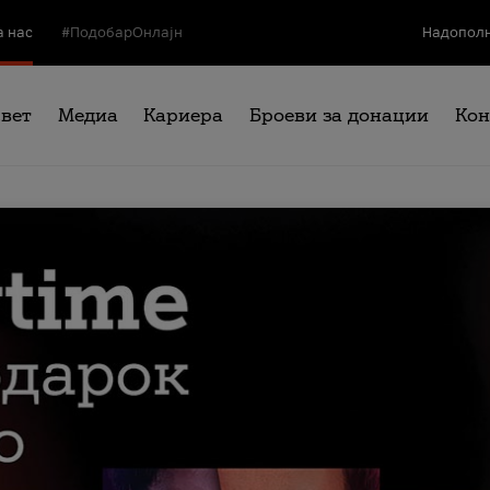
а нас
#ПодобарОнлајн
Надополн
свет
Медиа
Кариера
Броеви за донации
Кон