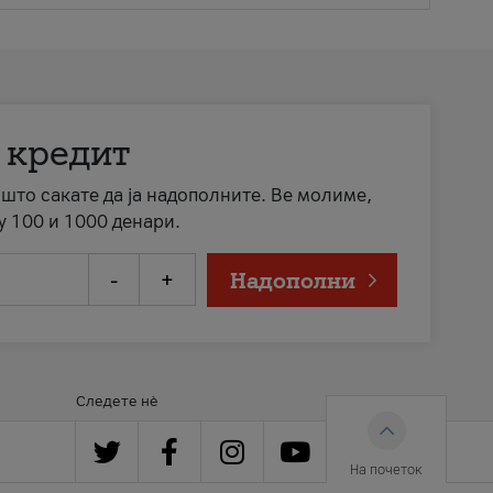
 кредит
а што сакате да ја надополните. Ве молиме,
у 100 и 1000 денари.
-
+
Надополни
Следете нè
На почеток