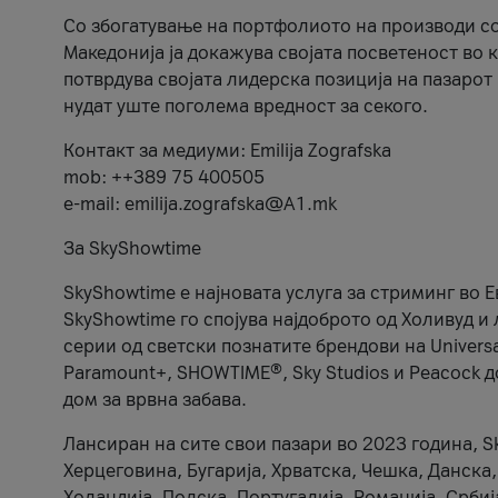
Со збогатување на портфолиото на производи со
Македонија ја докажува својата посветеност во 
потврдува својата лидерска позиција на пазарот
нудат уште поголема вредност за секого.
Контакт за медиуми: Emilija Zografska
mob: ++389 75 400505
e-mail: emilija.zografska@A1.mk
За SkyShowtime
SkyShowtime е најновата услуга за стриминг во 
SkyShowtime го спојува најдоброто од Холивуд и
серии од светски познатите брендови на Universal
Paramount+, SHOWTIME®, Sky Studios и Peacock д
дом за врвна забава.
Лансиран на сите свои пазари во 2023 година, S
Херцеговина, Бугарија, Хрватска, Чешка, Данска
Холандија, Полска, Португалија, Романија, Србиј