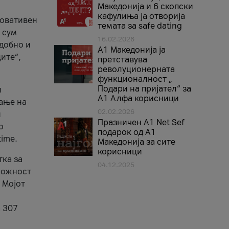
Македонија и 6 скопски
кафулиња ја отворија
новативен
темата за safe dating
 сум
16.02.2026
удобно и
А1 Македонија ја
ите“,
претставува
револуционерната
функционалност „
Подари на пријател“ за
и
А1 Алфа корисници
ање на
02.02.2026
и
Празничен A1 Net Sеf
о
подарок од А1
time.
Македонија за сите
корисници
тка за
04.12.2025
 можност
 Мојот
а 307