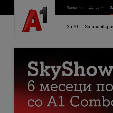
Приватни
Деловни
З
За А1
За подобар 