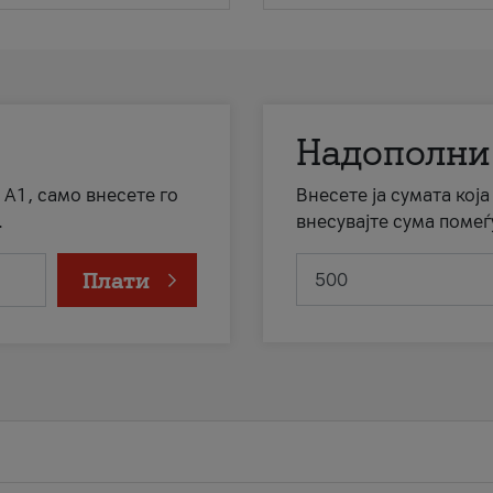
Надополни
 А1, само внесете го
Внесете ја сумата кој
.
внесувајте сума помеѓ
Плати