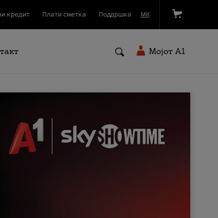
и кредит
Плати сметка
Поддршка
МК
такт
Мојот A1