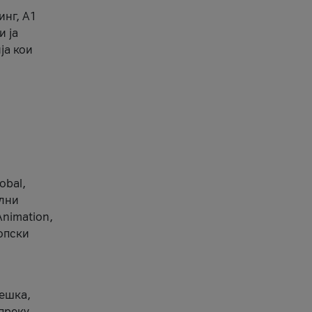
инг, А1
и ја
ја кои
obal,
ални
Animation,
ропски
вешка,
 преку