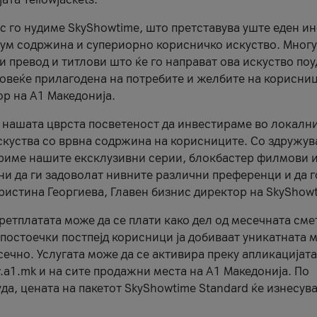
ес го нудиме SkyShowtime, што претставува уште еден и
иум содржина и супериорно корисничко искуство. Многу
и превод и титлови што ќе го направат ова искуство по
 повеќе прилагодена на потребите и желбите на корисниц
ор на А1 Македонија.
а нашата цврста посветеност да инвестираме во локалн
скуства со врвна содржина на корисниците. Со здружув
ириме нашите ексклузивни серии, блокбастер филмови 
и да ги задоволат нивните различни преференци и да г
Христина Георгиева, Главен бизнис директор на SkyShow
етплатата може да се плати како дел од месечната сме
постоечки постпејд корисници ја добиваат уникатната
сечно. Услугата може да се активира преку апликацијата
.a1.mk и на сите продажни места на А1 Македонија. По
а, цената на пакетот SkyShowtime Standard ќе изнесув