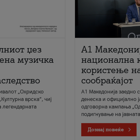
лниот џез
A1 Македони
мена музичка
национална 
користење на
аследство
сообраќајот
ивалот „Охридско
A1 Македонија заедно 
„Културна врска“, чиј
денеска и официјално 
а легендарната
одговорна кампања „Од
подигнување на јавната 
Дознај повеќе