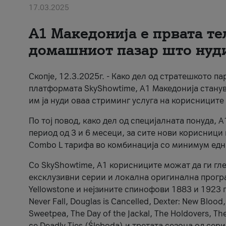
17.03.2025
А1 Македонија е првата т
домашниот пазар што нуд
Скопје, 12.3.2025г. - Како дел од стратешкото п
платформата SkyShowtime, А1 Македонија стану
им ја нуди оваа стриминг услуга на корисниците
По тој повод, како дел од специјалната понуда, 
период од 3 и 6 месеци, за сите нови корисници
Combo L тарифа во комбинација со минимум едн
Со SkyShowtime, А1 корисниците можат да ги гл
ексклузивни серии и локална оригинална програм
Yellowstone и нејзините спинофови 1883 и 1923 г
Never Fall, Douglas is Cancelled, Dexter: New Blood,
Sweetpea, The Day of the Jackal, The Holdovers, Th
се Deadly Ties (Śleboda) и третата сезона од сериј