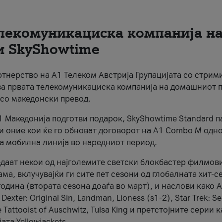
елекомуникациска компанија н
и SkyShowtime
артнерство на А1 Телеком Австрија Групацијата со стрим
ва првата телекомуникациска компанија на домашниот 
 со македонски превод.
А1 Македонија подготви подарок, SkyShowtime Standard п
 и оние кои ќе го обноват договорот на А1 Combo M одн
а мобилна линија во наредниот период.
едаат некои од најголемите светски блокбастер филмови
а, вклучувајќи ги сите пет сезони од глобалната хит-с
одина (втората сезона доаѓа во март), и наслови како A
 Dexter: Original Sin, Landman, Lioness (s1-2), Star Trek: S
e Tattooist of Auschwitz, Tulsa King и претстојните серии 
ата Yellowjackets.