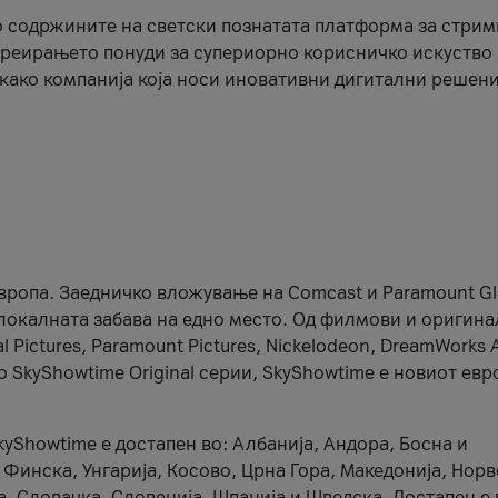
 содржините на светски познатата платформа за стрим
креирањето понуди за супериорно корисничко искуство 
 како компанија која носи иновативни дигитални решени
Европа. Заедничко вложување на Comcast и Paramount Gl
 локалната забава на едно место. Од филмови и оригин
 Pictures, Paramount Pictures, Nickelodeon, DreamWorks 
о SkyShowtime Original серии, SkyShowtime е новиот ев
kyShowtime е достапен во: Албанија, Андора, Босна и
, Финска, Унгарија, Косово, Црна Гора, Македонија, Нор
а, Словачка, Словенија, Шпанија и Шведска. Достапен е