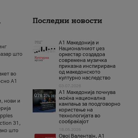
а
Последни новости
А1 Македонија и
инг
Националниот џез
пазар што
оркестар создадоа
современа музичка
приказна инспирирана
од македонското
акет во
културно наследство
осно А1
03.07.2026
A1 Македонија почнува
моќна национална
, нови и
кампања за поодговорно
ерија
користење на
pples
технологијата во
сообраќајот
ection 31,
18.05.2026
како што
Овој Валентајн, A1