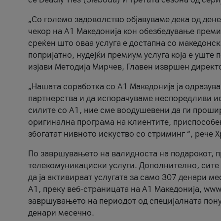
„Со големо задоволство објавуваме дека од ден
чекор на А1 Македонија кон обезбедување прем
среќен што оваа услуга е достапна со македонск
попријатно, нудејќи премиум услуга која е уште
изјави Методија Мирчев, Главен извршен директ
„Нашата соработка со А1 Македонија ја одразув
партнерства и да испорачуваме неспоредливи и
силите со А1, ние сме воодушевени да ги прош
оригинална програма на клиентите, приспособен
збогатат нивното искуство со стриминг “, рече 
По завршувањето на валидноста на подарокот, пр
телекомуникациски услуги. Дополнително, сите 
да ја активираат услугата за само 307 денари ме
A1, преку веб-страницата на А1 Македонија, www
завршувањето на периодот од специјалната понуд
денари месечно.