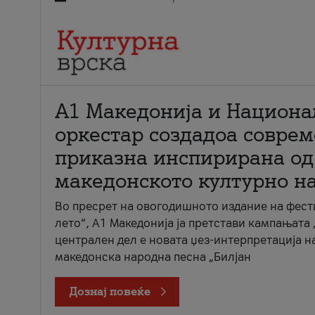
А1 Македонија и Национа
оркестар создадоа совре
приказна инспирирана од
македонското културно н
Во пресрет на овогодишното издание на фест
лето“, А1 Македонија ја претстави кампањата 
централен дел е новата џез-интерпретација н
македонска народна песна „Билјан
Дознај повеќе