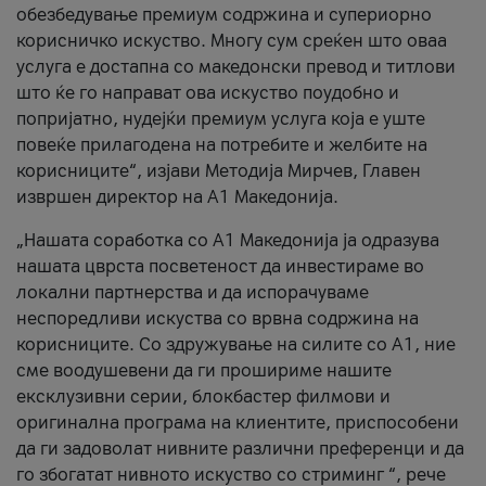
обезбедување премиум содржина и супериорно
корисничко искуство. Многу сум среќен што оваа
услуга е достапна со македонски превод и титлови
што ќе го направат ова искуство поудобно и
попријатно, нудејќи премиум услуга која е уште
повеќе прилагодена на потребите и желбите на
корисниците“, изјави Методија Мирчев, Главен
извршен директор на А1 Македонија.
„Нашата соработка со А1 Македонија ја одразува
нашата цврста посветеност да инвестираме во
локални партнерства и да испорачуваме
неспоредливи искуства со врвна содржина на
корисниците. Со здружување на силите со А1, ние
сме воодушевени да ги прошириме нашите
ексклузивни серии, блокбастер филмови и
оригинална програма на клиентите, приспособени
да ги задоволат нивните различни преференци и да
го збогатат нивното искуство со стриминг “, рече