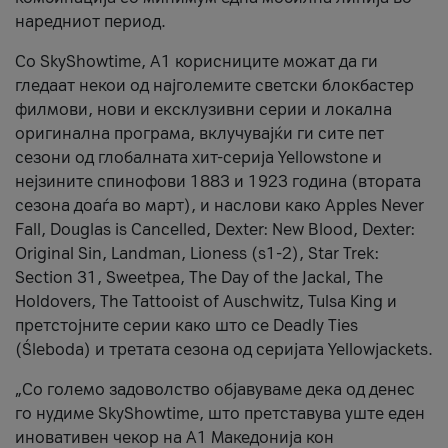
наредниот период.
Со SkyShowtime, А1 корисниците можат да ги
гледаат некои од најголемите светски блокбастер
филмови, нови и ексклузивни серии и локална
оригинална програма, вклучувајќи ги сите пет
сезони од глобалната хит-серија Yellowstone и
нејзините спинофови 1883 и 1923 година (втората
сезона доаѓа во март), и наслови како Apples Never
Fall, Douglas is Cancelled, Dexter: New Blood, Dexter:
Original Sin, Landman, Lioness (s1-2), Star Trek:
Section 31, Sweetpea, The Day of the Jackal, The
Holdovers, The Tattooist of Auschwitz, Tulsa King и
претстојните серии како што се Deadly Ties
(Śleboda) и третата сезона од серијата Yellowjackets.
„Со големо задоволство објавуваме дека од денес
го нудиме SkyShowtime, што претставува уште еден
иновативен чекор на А1 Македонија кон