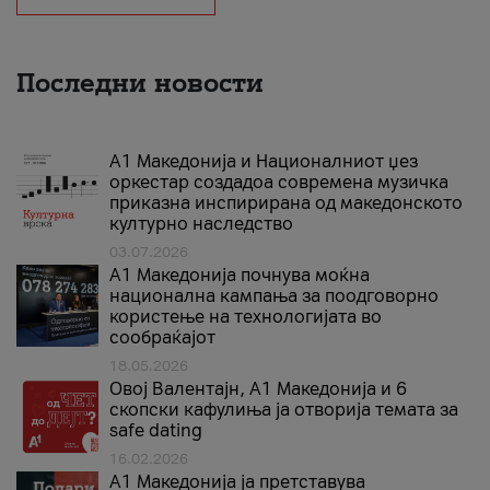
Последни новости
А1 Македонија и Националниот џез
оркестар создадоа современа музичка
приказна инспирирана од македонското
културно наследство
03.07.2026
A1 Македонија почнува моќна
национална кампања за поодговорно
користење на технологијата во
сообраќајот
18.05.2026
Овој Валентајн, A1 Македонија и 6
скопски кафулиња ја отворија темата за
safe dating
16.02.2026
А1 Македонија ја претставува