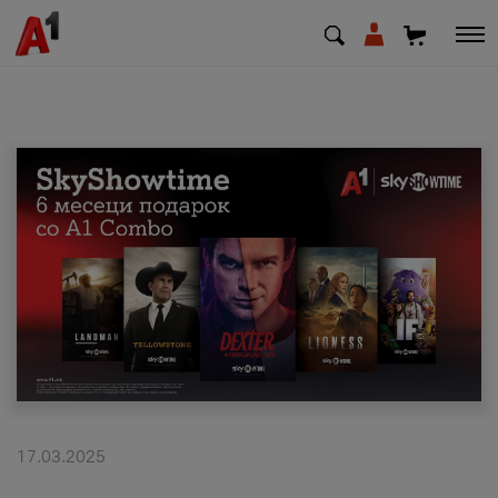
МК
EN
SQ
Приватни
Деловни
Поддршка
Надополни кредит
17.03.2025
Плати сметка