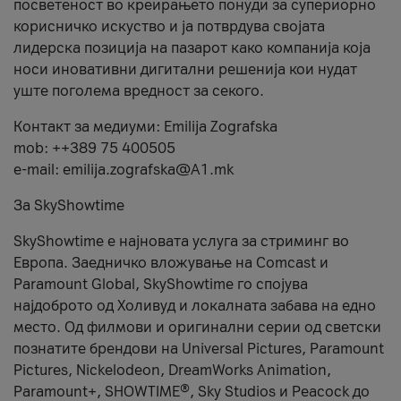
посветеност во креирањето понуди за супериорно
корисничко искуство и ја потврдува својата
лидерска позиција на пазарот како компанија која
носи иновативни дигитални решенија кои нудат
уште поголема вредност за секого.
Контакт за медиуми: Emilija Zografska
mob: ++389 75 400505
e-mail: emilija.zografska@A1.mk
За SkyShowtime
SkyShowtime е најновата услуга за стриминг во
Европа. Заедничко вложување на Comcast и
Paramount Global, SkyShowtime го спојува
најдоброто од Холивуд и локалната забава на едно
место. Од филмови и оригинални серии од светски
познатите брендови на Universal Pictures, Paramount
Pictures, Nickelodeon, DreamWorks Animation,
Paramount+, SHOWTIME®, Sky Studios и Peacock до