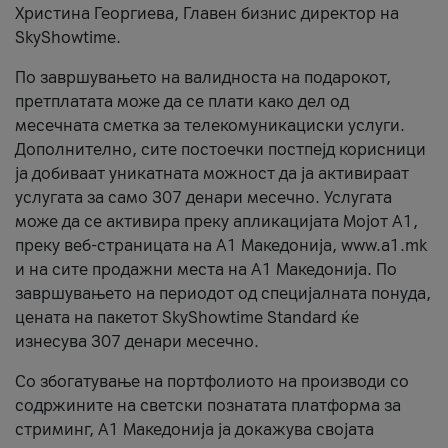
Христина Георгиева, Главен бизнис директор на
SkyShowtime.
По завршувањето на валидноста на подарокот,
претплатата може да се плати како дел од
месечната сметка за телекомуникациски услуги.
Дополнително, сите постоечки постпејд корисници
ја добиваат уникатната можност да ја активираат
услугата за само 307 денари месечно. Услугата
може да се активира преку апликацијата Мојот A1,
преку веб-страницата на А1 Македонија, www.a1.mk
и на сите продажни места на А1 Македонија. По
завршувањето на периодот од специјалната понуда,
цената на пакетот SkyShowtime Standard ќе
изнесува 307 денари месечно.
Со збогатување на портфолиото на производи со
содржините на светски познатата платформа за
стриминг, А1 Македонија ја докажува својата