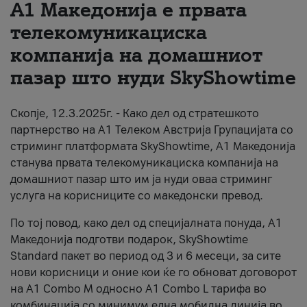
А1 Македонија е првата
За нас
телекомуникациска
компанија на домашниот
#ПодобарОнлајн
пазар што нуди SkyShowtime
Скопје, 12.3.2025г. - Како дел од стратешкото
партнерство на А1 Телеком Австрија Групацијата со
стриминг платформата SkyShowtime, А1 Македонија
станува првата телекомуникациска компанија на
домашниот пазар што им ја нуди оваа стриминг
услуга на корисниците со македонски превод.
По тој повод, како дел од специјалната понуда, А1
Македонија подготви подарок, SkyShowtime
Standard пакет во период од 3 и 6 месеци, за сите
нови корисници и оние кои ќе го обноват договорот
на А1 Combo M односно А1 Combo L тарифа во
комбинација со минимум една мобилна линија во