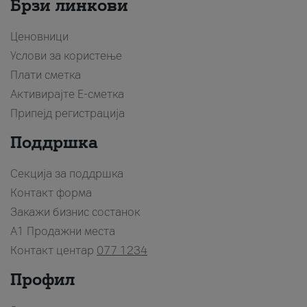
Брзи линкови
Ценовници
Услови за користење
Плати сметка
Активирајте Е-сметка
Припејд регистрација
Поддршка
Секција за поддршка
Контакт форма
Закажи бизнис состанок
A1 Продажни места
Контакт центар
077 1234
Профил