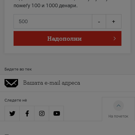
помеѓу 100 и 1000 денари.
-
+
Надополни
Бидете во тек
Следете нè
На почеток