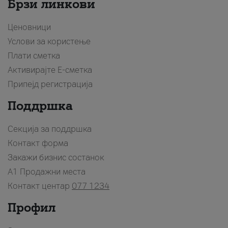
Брзи линкови
Ценовници
Услови за користење
Плати сметка
Активирајте Е-сметка
Припејд регистрација
Поддршка
Секција за поддршка
Контакт форма
Закажи бизнис состанок
A1 Продажни места
Контакт центар
077 1234
Профил