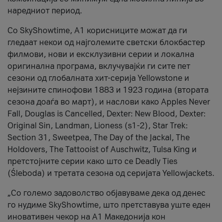
наредниот период.
Со SkyShowtime, А1 корисниците можат да ги
гледаат некои од најголемите светски блокбастер
филмови, нови и ексклузивни серии и локална
оригинална програма, вклучувајќи ги сите пет
сезони од глобалната хит-серија Yellowstone и
нејзините спинофови 1883 и 1923 година (втората
сезона доаѓа во март), и наслови како Apples Never
Fall, Douglas is Cancelled, Dexter: New Blood, Dexter:
Original Sin, Landman, Lioness (s1-2), Star Trek:
Section 31, Sweetpea, The Day of the Jackal, The
Holdovers, The Tattooist of Auschwitz, Tulsa King и
претстојните серии како што се Deadly Ties
(Śleboda) и третата сезона од серијата Yellowjackets.
„Со големо задоволство објавуваме дека од денес
го нудиме SkyShowtime, што претставува уште еден
иновативен чекор на А1 Македонија кон