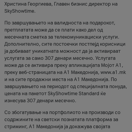
Христина Георгиева, Главен бизнис директор на
SkyShowtime.
По завршувањето на валидноста на подарокот,
претплатата може да се плати како дел од
месечната сметка за телекомуникациски услуги.
Дополнително, сите постоечки постпејд корисници
ја добиваат уникатната можност да ја активираат
услугата за само 307 денари месечно. Услугата
може да се активира преку апликацијата Мојот A1,
преку веб-страницата на А1 Македонија, www.a1.mk
и на сите продажни места на А1 Македонија. По
завршувањето на периодот од специјалната понуда,
цената на пакетот SkyShowtime Standard ќе
изнесува 307 денари месечно.
Со збогатување на портфолиото на производи со
содржините на светски познатата платформа за
стриминг, А1 Македонија ја докажува својата