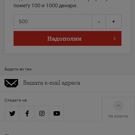
помеѓу 100 и 1000 денари.
-
+
Надополни
Бидете во тек
Следете нè
На почеток