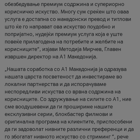
обезбедување премиум содржина и супериорно
корисничко искуство. Многу сум среќен што оваа
услуга е достапна со македонски превод и титлови
што ќе го направат ова искуство поудобно и
попријатно, нудејќи премиум услуга која е уште
повеќе прилагодена на потребите и желбите на
корисниците“, изјави Методија Мирчев, Главен
извршен директор на А1 Македонија.
„Нашата соработка со А1 Македонија ја одразува
нашата цврста посветеност да инвестираме во
локални партнерства и да испорачуваме
неспоредливи искуства со врвна содржина на
корисниците. Со здружување на силите со А1, ние
сме воодушевени да ги прошириме нашите
ексклузивни серии, блокбастер филмови и
оригинална програма на клиентите, приспособени
да ги задоволат нивните различни преференци и да
го збогатат нивното искуство со стриминг “, рече