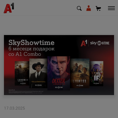
МК
EN
SQ
Приватни
Деловни
Поддршка
Надополни кредит
17.03.2025
Плати сметка