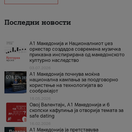
Последни новости
А1 Македонија и Националниот џез
оркестар создадоа современа музичка
приказна инспирирана од македонското
културно наследство
03.07.2026
A1 Македонија почнува моќна
национална кампања за поодговорно
користење на технологијата во
сообраќајот
18.05.2026
Овој Валентајн, A1 Македонија и 6
скопски кафулиња ја отворија темата за
safe dating
16.02.2026
А1 Македонија ја претставува