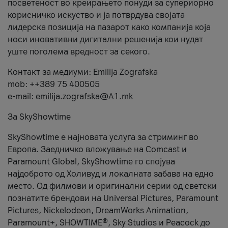
посветеност во креирањето понуди за супериорно
корисничко искуство и ја потврдува својата
лидерска позиција на пазарот како компанија која
носи иновативни дигитални решенија кои нудат
уште поголема вредност за секого.
Контакт за медиуми: Emilija Zografska
mob: ++389 75 400505
e-mail: emilija.zografska@A1.mk
За SkyShowtime
SkyShowtime е најновата услуга за стриминг во
Европа. Заедничко вложување на Comcast и
Paramount Global, SkyShowtime го спојува
најдоброто од Холивуд и локалната забава на едно
место. Од филмови и оригинални серии од светски
познатите брендови на Universal Pictures, Paramount
Pictures, Nickelodeon, DreamWorks Animation,
Paramount+, SHOWTIME®, Sky Studios и Peacock до