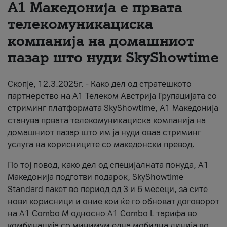
А1 Македонија е првата
За нас
телекомуникациска
компанија на домашниот
#ПодобарОнлајн
пазар што нуди SkyShowtime
Скопје, 12.3.2025г. - Како дел од стратешкото
партнерство на А1 Телеком Австрија Групацијата со
стриминг платформата SkyShowtime, А1 Македонија
станува првата телекомуникациска компанија на
домашниот пазар што им ја нуди оваа стриминг
услуга на корисниците со македонски превод.
По тој повод, како дел од специјалната понуда, А1
Македонија подготви подарок, SkyShowtime
Standard пакет во период од 3 и 6 месеци, за сите
нови корисници и оние кои ќе го обноват договорот
на А1 Combo M односно А1 Combo L тарифа во
комбинација со минимум една мобилна линија во