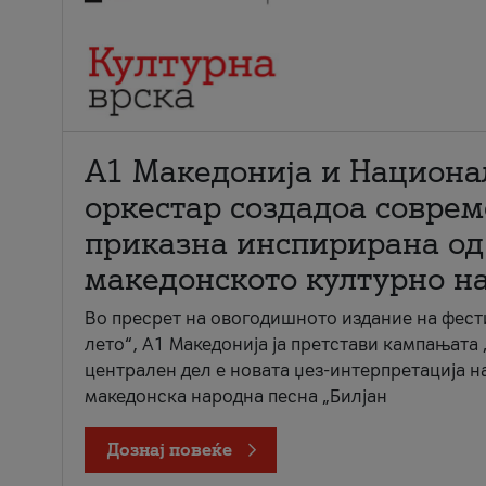
А1 Македонија и Национа
оркестар создадоа совре
приказна инспирирана од
македонското културно н
Во пресрет на овогодишното издание на фест
лето“, А1 Македонија ја претстави кампањата 
централен дел е новата џез-интерпретација н
македонска народна песна „Билјан
Дознај повеќе