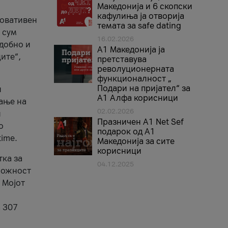
Македонија и 6 скопски
кафулиња ја отворија
новативен
темата за safe dating
 сум
16.02.2026
удобно и
А1 Македонија ја
ите“,
претставува
револуционерната
функционалност „
Подари на пријател“ за
и
А1 Алфа корисници
ање на
02.02.2026
и
Празничен A1 Net Sеf
о
подарок од А1
time.
Македонија за сите
корисници
тка за
04.12.2025
 можност
 Мојот
а 307