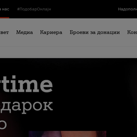
а нас
#ПодобарОнлајн
Надополн
свет
Медиа
Кариера
Броеви за донации
Кон