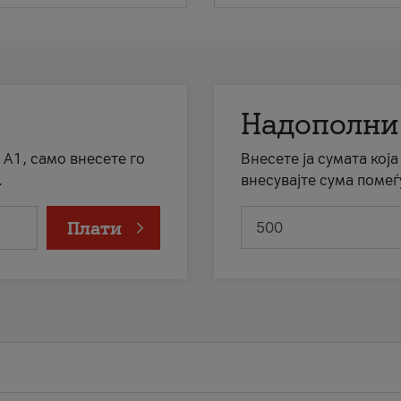
Надополни
 А1, само внесете го
Внесете ја сумата кој
.
внесувајте сума помеѓ
Плати