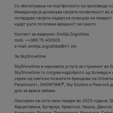
Со збогатување на портфолиото на производи со
Македонија ја докажува својата посветеност во 
потврдува својата лидерска позиција на пазарот
нудат уште поголема вредност за секого.
Контакт за медиуми: Emilija Zografska
mob: ++389 75 400505
e-mail: emilija.zografska@A1.mk
За SkyShowtime
SkyShowtime е најновата услуга за стриминг во 
SkyShowtime го спојува најдоброто од Холивуд и
серии од светски познатите брендови на Universal
Paramount+, SHOWTIME®, Sky Studios и Peacock д
дом за врвна забава.
Лансиран на сите свои пазари во 2023 година, S
Херцеговина, Бугарија, Хрватска, Чешка, Данска
Холандија, Полска, Португалија, Романија, Србиј