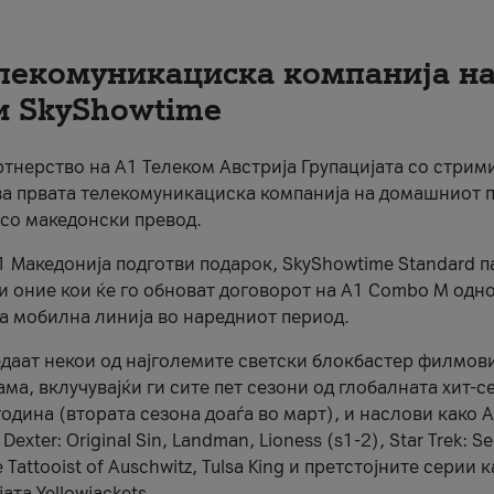
елекомуникациска компанија н
и SkyShowtime
артнерство на А1 Телеком Австрија Групацијата со стрим
ва првата телекомуникациска компанија на домашниот 
 со македонски превод.
А1 Македонија подготви подарок, SkyShowtime Standard п
 и оние кои ќе го обноват договорот на А1 Combo M одн
а мобилна линија во наредниот период.
едаат некои од најголемите светски блокбастер филмови
а, вклучувајќи ги сите пет сезони од глобалната хит-с
одина (втората сезона доаѓа во март), и наслови како A
 Dexter: Original Sin, Landman, Lioness (s1-2), Star Trek: S
e Tattooist of Auschwitz, Tulsa King и претстојните серии 
ата Yellowjackets.