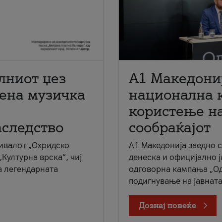
лниот џез
A1 Македони
мена музичка
национална 
користење на
аследство
сообраќајот
ивалот „Охридско
A1 Македонија заедно 
„Културна врска“, чиј
денеска и официјално 
а легендарната
одговорна кампања „Од
подигнување на јавната 
Дознај повеќе