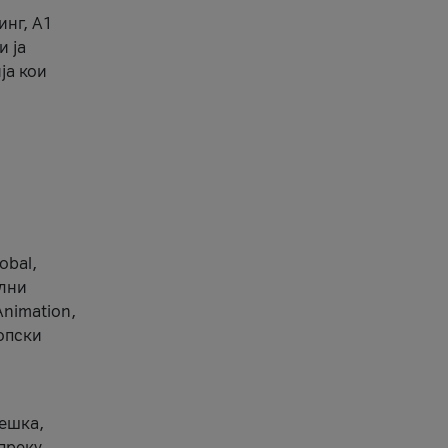
инг, А1
и ја
ја кои
obal,
ални
Animation,
ропски
вешка,
 преку