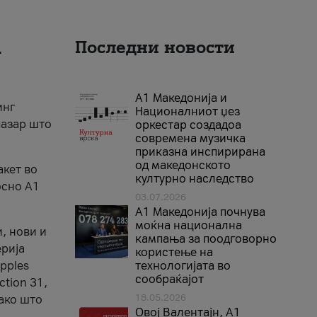
а
Последни новости
А1 Македонија и
инг
Националниот џез
пазар што
оркестар создадоа
современа музичка
приказна инспирирана
од македонското
акет во
културно наследство
осно А1
03.07.2026
A1 Македонија почнува
моќна национална
, нови и
кампања за поодговорно
ерија
користење на
pples
технологијата во
сообраќајот
ection 31,
18.05.2026
како што
Овој Валентајн, A1