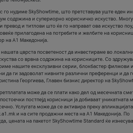
ес го нудиме SkyShowtime, што претставува уште еден и
иум содржина и супериорно корисничко искуство. Многу
и превод и титлови што ќе го направат ова искуство по
 повеќе прилагодена на потребите и желбите на корисниц
ор на А1 Македонија.
а нашата цврста посветеност да инвестираме во локалн
скуства со врвна содржина на корисниците. Со здружув
ириме нашите ексклузивни серии, блокбастер филмови 
и да ги задоволат нивните различни преференци и да г
Христина Георгиева, Главен бизнис директор на SkyShow
етплатата може да се плати како дел од месечната сме
постоечки постпејд корисници ја добиваат уникатната
сечно. Услугата може да се активира преку апликацијата
.a1.mk и на сите продажни места на А1 Македонија. По
а, цената на пакетот SkyShowtime Standard ќе изнесув