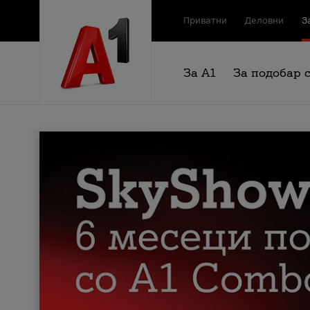
Приватни
Деловни
З
За А1
За подобар 