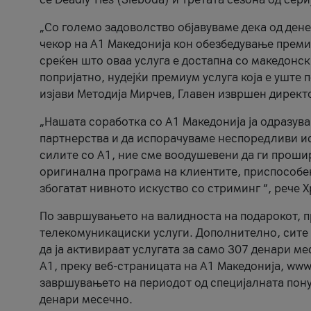
„Со големо задоволство објавуваме дека од ден
чекор на А1 Македонија кон обезбедување прем
среќен што оваа услуга е достапна со македонск
попријатно, нудејќи премиум услуга која е уште
изјави Методија Мирчев, Главен извршен директ
„Нашата соработка со А1 Македонија ја одразув
партнерства и да испорачуваме неспоредливи и
силите со А1, ние сме воодушевени да ги прош
оригинална програма на клиентите, приспособен
збогатат нивното искуство со стриминг “, рече 
По завршувањето на валидноста на подарокот, пр
телекомуникациски услуги. Дополнително, сите 
да ја активираат услугата за само 307 денари ме
A1, преку веб-страницата на А1 Македонија, www
завршувањето на периодот од специјалната понуд
денари месечно.