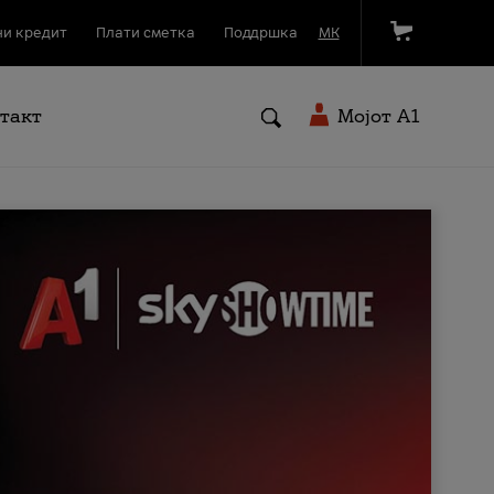
и кредит
Плати сметка
Поддршка
МК
такт
Мојот A1