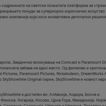
 содржините на светски познатата платформа за стрим
креирањето понуди за супериорно корисничко искуство 
 како компанија која носи иновативни дигитални решени
Европа. Заедничко вложување на Comcast и Paramount Gl
 локалната забава на едно место. Од филмови и оригин
 Pictures, Paramount Pictures, Nickelodeon, DreamWorks 
о SkyShowtime Original серии, SkyShowtime е новиот ев
kyShowtime е достапен во: Албанија, Андора, Босна и
, Финска, Унгарија, Косово, Црна Гора, Македонија, Нор
а, Словачка, Словенија, Шпанија и Шведска. Достапен е