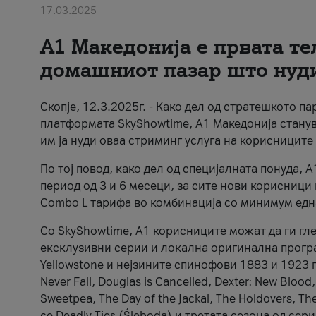
17.03.2025
А1 Македонија е првата т
домашниот пазар што нуд
Скопје, 12.3.2025г. - Како дел од стратешкото п
платформата SkyShowtime, А1 Македонија стану
им ја нуди оваа стриминг услуга на корисниците
По тој повод, како дел од специјалната понуда, 
период од 3 и 6 месеци, за сите нови корисници
Combo L тарифа во комбинација со минимум едн
Со SkyShowtime, А1 корисниците можат да ги гл
ексклузивни серии и локална оригинална програм
Yellowstone и нејзините спинофови 1883 и 1923 г
Never Fall, Douglas is Cancelled, Dexter: New Blood,
Sweetpea, The Day of the Jackal, The Holdovers, Th
се Deadly Ties (Śleboda) и третата сезона од сериј