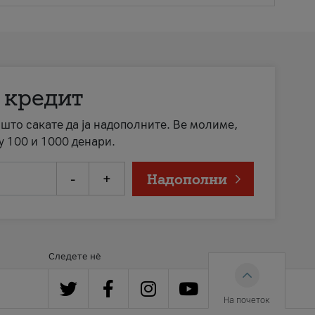
 кредит
а што сакате да ја надополните. Ве молиме,
у 100 и 1000 денари.
-
+
Надополни
Следете нè
На почеток